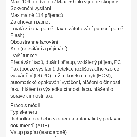
Max. 104 předvoleb / Max. 50 cílů v jedné skupině
Sekvenční vysílání
Maximálně 114 příjemců
Zálohování paměti
Trvalá záloha paměti faxu (zálohování pomocí paměti
Flash)
Oboustranné faxování
Ano (odesílání a přijímání)
Další funkce
Předávání faxů, duální přístup, vzdálený příjem, PC
Fax (pouze vysílání), detekce rozlišovacího vzorce
vyzvánění (DRPD), režim korekce chyb (ECM),
automatické opakování vytáčení, hlášení o činnosti
faxu, hlášení o výsledku činnosti faxu, hlášení o
správě činnosti faxu
Práce s médii
Typ skeneru
Jednotka plochého skeneru a automatický podavač
dokumentů (ADF)
Vstup papíru (standardně)