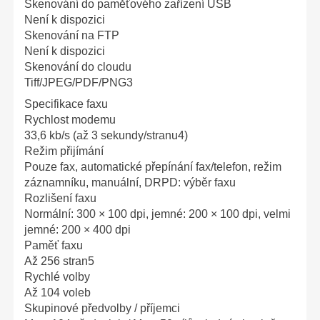
Skenování do paměťového zařízení USB
Není k dispozici
Skenování na FTP
Není k dispozici
Skenování do cloudu
Tiff/JPEG/PDF/PNG3
Specifikace faxu
Rychlost modemu
33,6 kb/s (až 3 sekundy/stranu4)
Režim přijímání
Pouze fax, automatické přepínání fax/telefon, režim
záznamníku, manuální, DRPD: výběr faxu
Rozlišení faxu
Normální: 300 × 100 dpi, jemné: 200 × 100 dpi, velmi
jemné: 200 × 400 dpi
Paměť faxu
Až 256 stran5
Rychlé volby
Až 104 voleb
Skupinové předvolby / příjemci