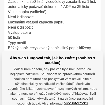
Zásobník na 250 listů, víceúčelový zásobník na 1 list,
automatický podavač dokumentů ADF na 35 listů
Vstup papíru (volitelně)
Není k dispozici
Maximální vstupní kapacita papíru
Není k dispozici
Výstup papíru
50 listů
Typy médií
Běžný papír, recyklovaný papír, silný papír, klížený
papír, štítek, obálka
Aby web fungoval tak, jak ho znáte (souhlas s
Velikosti médií
cookies)
Zásobník:
A4, A5, A5 (na šířku), B5, A6, Legal, Letter, Executive,
Záleží nám na tom, aby pro vás bylo nakupování co
Statement, OFFICIO, B-OFFICIO, M-OFFICIO, GLTR,
nejlepším zážitkem. Souhlasem se zpracováním souborů
GLGL, Foolscap, 16K, obálka (COM10, DL, C5),
cookies nám umožníte poskytovat vám smysluplné a
užitečné služby na základě vašich údajů, šetřit vás
uživatelské velikosti: minimálně 76,0 × 127 mm až
zbytečného klikání, zobrazování nezajímavých reklam, nebo
maximálně 216,0 × 356,0 mm.
také nutnosti se při každé návštěvě webu přihlašovat. Svůj
Víceúčelový zásobník:
souhlas můžete kdykoliv změnit na stránce zpracování
A4, A5, A5 (na šířku), B5, A6, Legal, Letter, Executive,
osobních údajů. Více informací
Více informací
Statement, OFFICIO, B-OFFICIO, M-OFFICIO, GLTR,