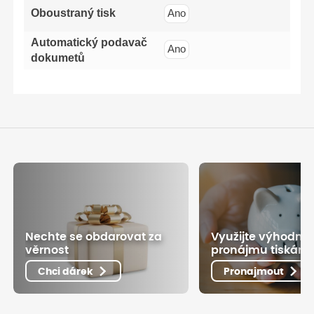
Oboustraný tisk
Ano
Automatický podavač
Ano
dokumetů
Nechte se obdarovat za
Využijte výhodné
věrnost
pronájmu tiskáre
Chci dárek
Pronajmout