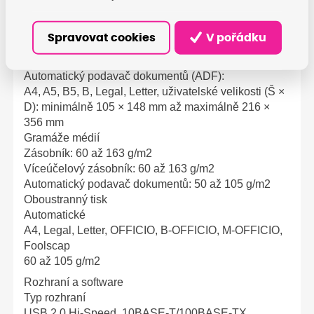
GLGL, Foolscap, 16K, kartotéční lístek, obálka
(COM10, Monarch, DL, C5), uživatelské velikosti:
Spravovat cookies
V pořádku
minimálně 76,0 × 127 mm až maximálně 216,0 ×
356,0 mm
Automatický podavač dokumentů (ADF):
A4, A5, B5, B, Legal, Letter, uživatelské velikosti (Š ×
D): minimálně 105 × 148 mm až maximálně 216 ×
356 mm
Gramáže médií
Zásobník: 60 až 163 g/m2
Víceúčelový zásobník: 60 až 163 g/m2
Automatický podavač dokumentů: 50 až 105 g/m2
Oboustranný tisk
Automatické
A4, Legal, Letter, OFFICIO, B-OFFICIO, M-OFFICIO,
Foolscap
60 až 105 g/m2
Rozhraní a software
Typ rozhraní
USB 2.0 Hi-Speed, 10BASE-T/100BASE-TX,