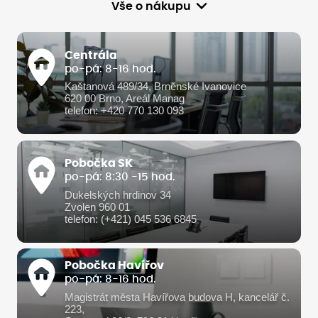
Vše o nákupu
Centrála
po-pá: 8-16 hod.
Kaštanová 489/34, Brněnské Ivanovice
620 00 Brno, Areál Manag
telefon: +420 770 130 093
Pobočka SK
po-pá: 8:30 -15 hod.
Dukelských hrdinov 34
Zvolen 960 01
telefon: (+421) 045 536 6845
Pobočka Havířov
po-pá: 8-16 hod.
Magistrát města Havířova budova H, kancelář č.
223,