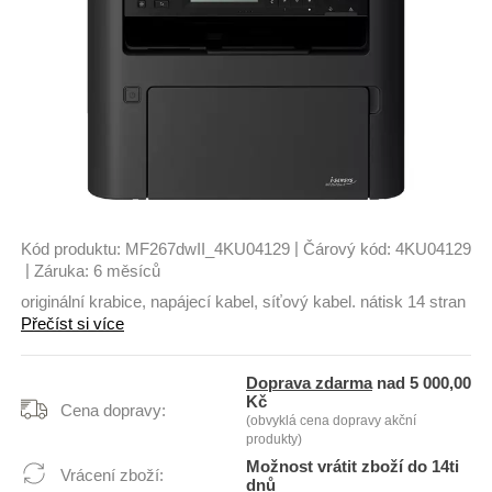
|
Kód produktu:
MF267dwII_4KU04129
Čárový kód:
4KU04129
|
Záruka:
6 měsíců
originální krabice, napájecí kabel, síťový kabel. nátisk 14 stran
Přečíst si více
Doprava zdarma
nad 5 000,00
Kč
Cena dopravy:
(obvyklá cena dopravy akční
produkty)
Možnost vrátit zboží do 14ti
Vrácení zboží:
dnů