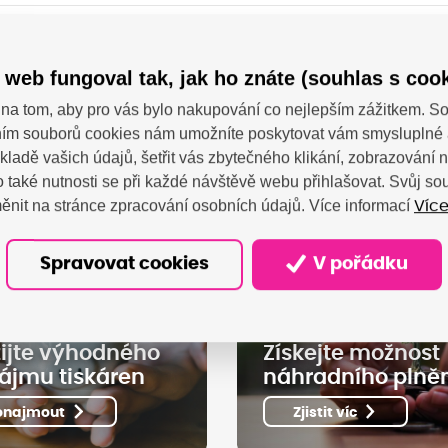
K iPF-830, 840, 850 700ml, Pigment 3 ks
 web fungoval tak, jak ho znáte (souhlas s cook
na tom, aby pro vás bylo nakupování co nejlepším zážitkem. 
ím souborů cookies nám umožníte poskytovat vám smysluplné 
kladě vašich údajů, šetřit vás zbytečného klikání, zobrazování
 také nutnosti se při každé návštěvě webu přihlašovat. Svůj s
ěnit na stránce zpracování osobních údajů. Více informací
Více
Spravovat cookies
V pořádku
ijte výhodného
Získejte možnost
ájmu tiskáren
náhradního plně
onajmout
Zjistit víc