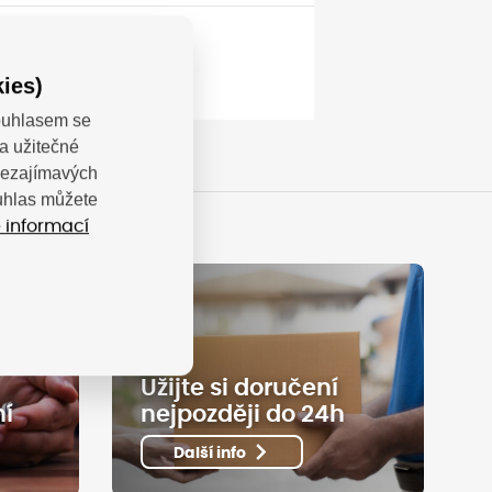
ies)
Souhlasem se
a užitečné
 nezajímavých
ouhlas můžete
 informací
Užijte si doručení
ní
nejpozději do 24h
Další info