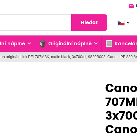
Hledat
lní náplně
Originální náplně
Kancelář
on originální ink PFI-707MBK, matte black, 3x700ml, 9820B003, Canon iPF-830,
Canon
707M
3x70
Cano