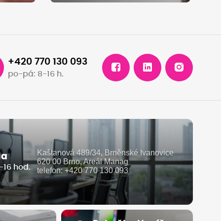
+420 770 130 093
po-pá: 8-16 h.
Kaštanová 489/34, Brněnské Ivanovice
la
620 00 Brno, Areál Manag
-16 hod.
telefon: +420 770 130 093