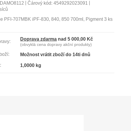
|
|
DAMO8112
Čárový kód:
4549292023091
síců
ge PFI-707MBK iPF-830, 840, 850 700ml, Pigment 3 ks
Doprava zdarma
nad 5 000,00 Kč
ravy:
(obvyklá cena dopravy akční produkty)
boží:
Možnost vrátit zboží do 14ti dnů
:
1,0000 kg