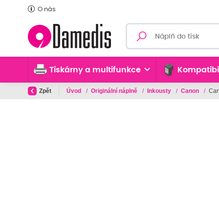
O nás
Tiskárny a multifunkce
Kompatibi
Zpět
Úvod
/
Originální náplně
/
Inkousty
/
Canon
/
Can