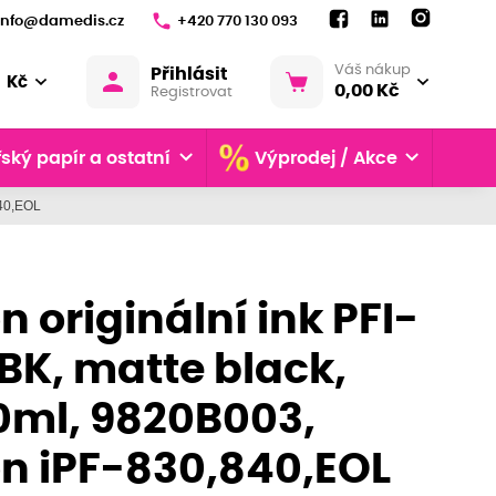
info@damedis.cz
+420 770 130 093
Váš nákup
Přihlásit
Kč
0,00 Kč
Registrovat
ský papír a ostatní
Výprodej / Akce
840,EOL
 originální ink PFI-
BK, matte black,
0ml, 9820B003,
n iPF-830,840,EOL