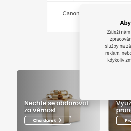
Canon cartridge PFI-707MB
Aby
Záleží nám 
zpracován
služby na zá
reklam, nebo
kdykoliv zm
Nechte se obdarovat
Využ
za věrnost
pron
Chci dárek
Pr