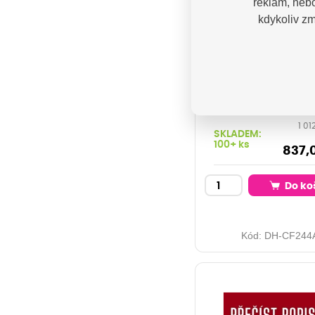
reklam, nebo
kdykoliv zm
PRINTLINE
kompatibilní to
HP CF244A, No.
black, čip
Toner pro tiskárny
LaserJet Pro M15w,
M15a, M28w, M28a 
1 01
Orientační kapacita:
SKLADEM:
stran při 5% pokrytí 
100+ ks
black
837,
Do ko
Kód:
DH-CF244