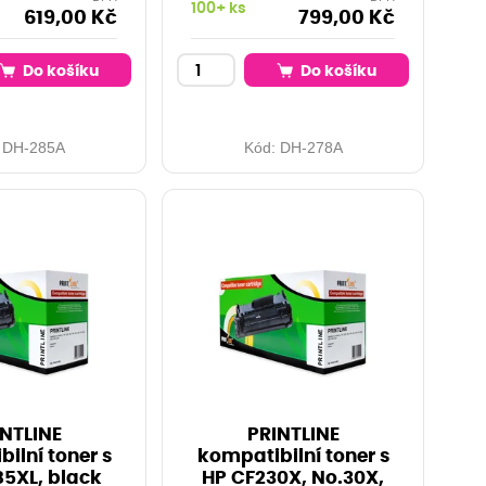
100+ ks
619,00 Kč
799,00 Kč
Do košíku
Do košíku
:
DH-285A
Kód:
DH-278A
NTLINE
PRINTLINE
ilní toner s
kompatibilní toner s
5XL, black
HP CF230X, No.30X,