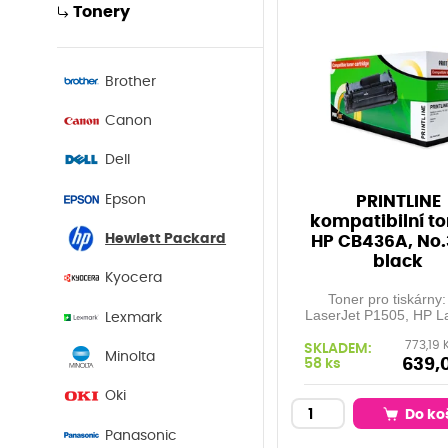
Tonery
Brother
Canon
Dell
Epson
PRINTLINE
kompatibilní to
Hewlett Packard
HP CB436A, No.
black
Kyocera
Toner pro tiskárny
LaserJet P1505, HP L
Lexmark
M1120, M1522, ... Ori
773,19 
kapacita: 2.000 stran
SKLADEM:
Minolta
pokrytí Barva: bla
639,
58 ks
Oki
Do ko
Panasonic