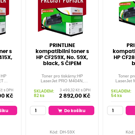
PRINTLINE
PRI
ner s
kompatibilní toner s
kompatib
415X,
HP CF259X, No. 59X,
HP CF28
black, S ČIPEM
b
: HP
Toner pro tiskárny:HP
Toner pr
ET
LaserJet PRO M404N,
LaserJet 
N, HP
M404DN, M404DW,
Orientační
Kč s DPH
3 499,32 Kč s DPH
 PRO
M428DW, M428FDN,
stran při 5
SKLADEM:
SKLADEM:
M428FDW, LASERJET PRO
00 Kč
2 892,00 Kč
82 ks
54 ks
M304A, ... Kapacita: 10.000
 při 5%
stran při 5% pokrytí Barva:
enta
black
šíku
Do košíku
Kód:
DH-59X
Kód