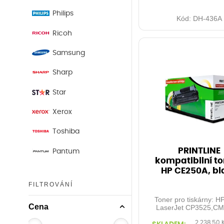
Philips
Kód:
DH-436A
Ricoh
Samsung
Sharp
Star
Xerox
Toshiba
PRINTLINE
Pantum
kompatibilní to
HP CE250A, bl
FILTROVÁNÍ
Toner pro tiskárny: H
Cena
LaserJet CP3525,CM
... Kapacita: 5.000 
2 238,50 
Barva: black