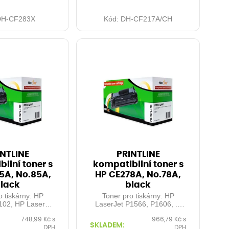
DH-CF283X
Kód:
DH-CF217A/CH
NTLINE
PRINTLINE
ilní toner s
kompatibilní toner s
5A, No.85A,
HP CE278A, No.78A,
lack
black
o tiskárny: HP
Toner pro tiskárny: HP
102, HP LaserJet
LaserJet P1566, P1606, ...
2, ... Orientační
Orientační kapacita: 2.100
748,99 Kč s
966,79 Kč s
.600 stran při 5%
stran při 5% pokrytí Barva:
SKLADEM:
DPH
DPH
 Barva: black
black