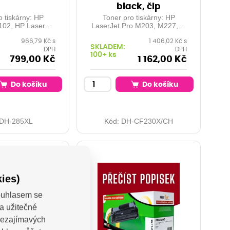
black, čip
o tiskárny: HP
Toner pro tiskárny: HP
102, HP LaserJet
LaserJet Pro M203, M227, ...
2, ... Orientační
Orientační kapacita: 3.500
966,79 Kč s
1 406,02 Kč s
.000 stran při 5%
stran při 5% pokrytí Barva:
SKLADEM:
DPH
DPH
 Barva: black
black
100+ ks
799,00 Kč
1 162,00 Kč
Do košíku
Do košíku
DH-285XL
Kód:
DH-CF230X/CH
ies)
Souhlasem se
a užitečné
 nezajímavých