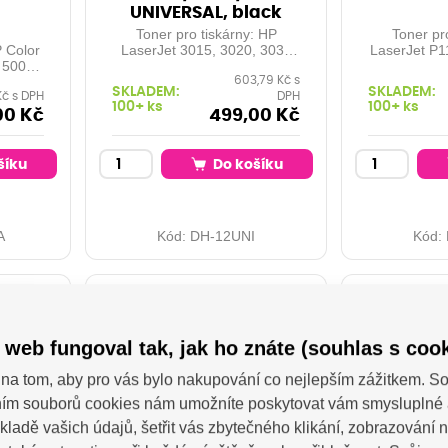
UNIVERSAL, black
Toner pro tiskárny: HP
Toner pr
P Color
LaserJet 3015, 3020, 3030
LaserJet P1
 500
mfp, HP LaserJet 1010,
M1132, M121
603,79 Kč s
erJet
1012, 1015, 1018, 1020,
kapacita: 3
SKLADEM:
SKLADEM:
Kč s DPH
DPH
dn, HP
1022, HP LaserJet 3050,
pokrytí
100+ ks
100+ ks
prise
3052, 3055, HP LaserJet
00 Kč
499,00 Kč
lor
M1005, Canon Fax: L100,
0 , ...
L120 ... Orientační kapacita:
 5500
2000 stran při 5% pokrytí
šíku
Do košíku
Barva:
Barva: black
A
Kód:
DH-12UNI
Kód:
 web fungoval tak, jak ho znáte (souhlas s cook
na tom, aby pro vás bylo nakupování co nejlepším zážitkem. 
ím souborů cookies nám umožníte poskytovat vám smysluplné 
kladě vašich údajů, šetřit vás zbytečného klikání, zobrazování