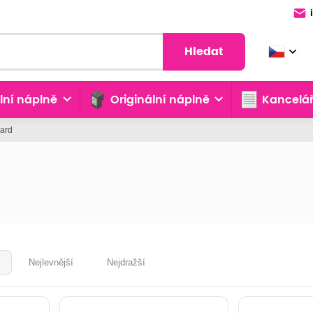
Hledat
lní náplně
Originální náplně
Kancelář
kard
Nejlevnější
Nejdražší