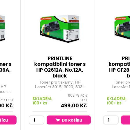
PRINTLINE
PRI
ner s
kompatibilní toner s
kompatib
36A,
HP Q2612A, No.12A,
HP CF28
black
b
Toner pro tiskárny: HP
Toner pr
: HP
LaserJet 3015, 3020, 3030
LaserJet
aserJet
mfp, HP LaserJet 1010,
series, M
603,79 Kč s
entační
1012, 1015, 1018, 1020,
M201n, MF
SKLADEM:
SKLADEM:
Kč s DPH
DPH
 při 5%
1022, HP LaserJet 3050,
M202n, MF
100+ ks
100+ ks
ck
3052, 3055, HP LaserJet
M225dw, 
00 Kč
499,00 Kč
M1005, ... Kapacita: 2.000
kapacita: 2.200 str při 5%
stran při 5% pokrytí Barva:
pokrytí
black
šíku
Do košíku