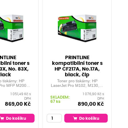
NTLINE
PRINTLINE
ilní toner s
kompatibilní toner s
3X, No. 83X,
HP CF217A, No.17A,
lack
black, čip
o tiskárny: HP
Toner pro tiskárny: HP
 Pro MFP M200
LaserJet Pro M102, M130, ...
FP M201dw, MFP
Orientační kapacita: 1.600
1 051,49 Kč s
1 076,90 Kč s
P M202dw, MFP
stran při 5% pokrytí Barva:
SKLADEM:
DPH
DPH
P M225dn, MFP
black
67 ks
... Orientační
869,00 Kč
890,00 Kč
 Barva: black
Do košíku
Do košíku