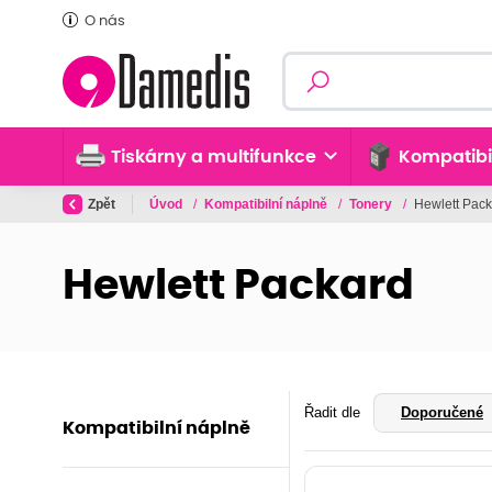
O nás
Tiskárny a multifunkce
Kompatibi
Zpět
Úvod
/
Kompatibilní náplně
/
Tonery
/
Hewlett Pac
Hewlett Packard
Řadit dle
Doporučené
Kompatibilní náplně