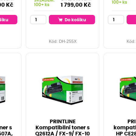
SKLADEM:
100+ ks
00 Kč
1 799,00 Kč
100+ ks
šíku
Do košíku
Kód:
DH-255X
Kód
PRINTLINE
PRI
ner s
Kompatibilní toner s
kompatib
507A,
Q2612A / FX-9/ FX-10
HP CE28