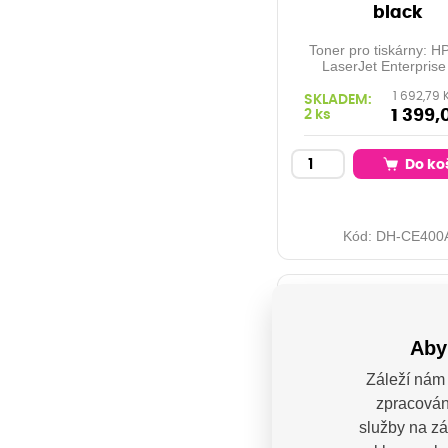
black
Toner pro tiskárny: H
LaserJet Enterprise
M551, HP Color Las
1 692,79 
Enterprise 500 M551
SKLADEM:
Color LaserJet Enter
1 399,
2 ks
500 M551n, HP Co
LaserJet Enterprise 50
Orientační kapacita:
Do ko
stran při 5% pokrytí 
black
Kód:
DH-CE400
Aby
Záleží nám 
zpracován
služby na zá