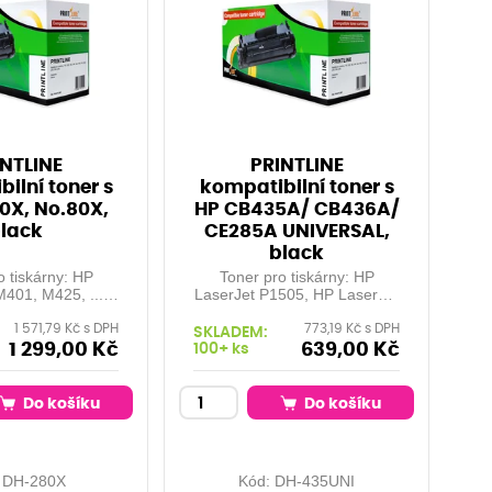
NTLINE
PRINTLINE
ilní toner s
kompatibilní toner s
0X, No.80X,
HP CB435A/ CB436A/
lack
CE285A UNIVERSAL,
black
o tiskárny: HP
Toner pro tiskárny: HP
M401, M425, ...
LaserJet P1505, HP LaserJet
 kapacita: 6.500
M1120, M1522,P1005,
1 571,79 Kč s DPH
773,19 Kč s DPH
% pokrytí Barva:
P1006, P1102, M1132,
SKLADEM:
black
M1212 Orientační kapacita:
1 299,00 Kč
639,00 Kč
100+ ks
2000 stran při 5% pokrytí
Barva: black Vyšší kapacita
kazety u modelů CB435A (o
Do košíku
Do košíku
33%) a CE285A (o 25%)
36A, 35A, 85A
:
DH-280X
Kód:
DH-435UNI