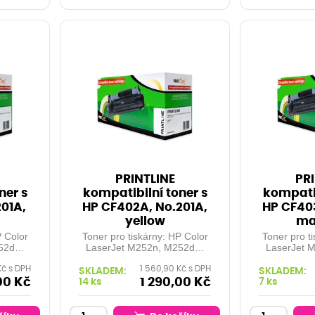
PRINTLINE
PRI
ner s
kompatibilní toner s
kompatib
201A,
HP CF402A, No.201A,
HP CF403
yellow
ma
P Color
Toner pro tiskárny: HP Color
Toner pro t
52dw,
LaserJet M252n, M252dw,
LaserJet 
..
M277dw, M277n, ...
M277dw
Kč s DPH
1 560,90 Kč s DPH
 1.400
Orientační kapacita: 1.400
Orientační
SKLADEM:
SKLADEM:
Barva:
stran při 5% pokrytí Barva:
stran při 5
00 Kč
1 290,00 Kč
14 ks
7 ks
yellow
m