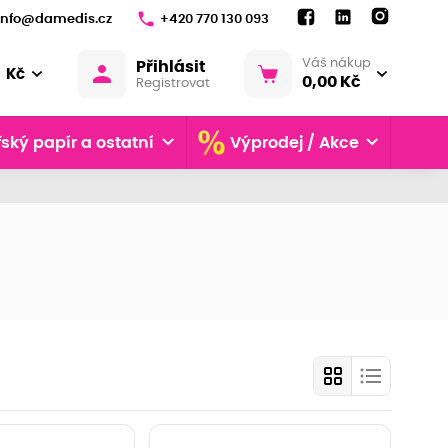
info@damedis.cz
+420 770 130 093
Váš nákup
Přihlásit
Kč
0,00 Kč
Registrovat
ský papír a ostatní
Výprodej / Akce