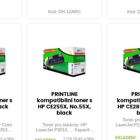
Kód:
DH-12ARO
Kód:
PRINTLINE
PRI
ner s
kompatibilní toner s
kompatib
ack
HP CE255X, No.55X,
HP CE28
black
b
Toner pr
P Color
Toner pro tiskárny: HP
LaserJet P1
3530,
LaserJet P3015, ... Kapacita:
M1132, M121
stran
12.500 stran Barva: black
kapacita: 1
SKLADEM:
Kč s DPH
2 176,79 Kč s DPH
pokrytí