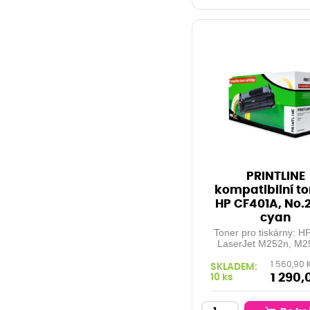
PRINTLINE
kompatibilní to
HP CF401A, No.
cyan
Toner pro tiskárny: H
LaserJet M252n, M2
M277dw, M277n, .
1 560,90 
Orientační kapacita:
SKLADEM:
stran při 5% pokrytí 
1 290,
10 ks
cyan