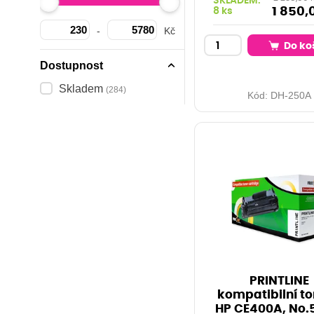
SKLADEM:
1 850,
8 ks
-
Kč
Do ko
Dostupnost
Skladem
(284)
Kód:
DH-250A
PRINTLINE
kompatibilní to
HP CE400A, No.