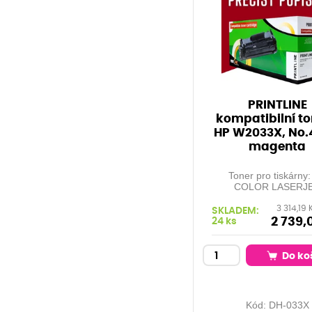
PRINTLINE
kompatibilní to
HP W2033X, No.
magenta
Toner pro tiskárny
COLOR LASERJ
ENTERPRISE M455D
3 314,19 
COLOR LASERJET
SKLADEM:
MFP M479 SERIES, MFP
2 739,
24 ks
M454DN, ... Orientační
kapacita: 6.000 stran
pokrytí Barva: mag
Do ko
Kód:
DH-033X