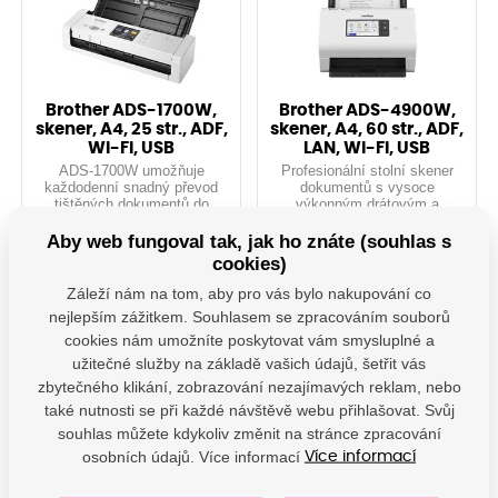
Brother ADS-1700W,
Brother ADS-4900W,
skener, A4, 25 str., ADF,
skener, A4, 60 str., ADF,
Wi-Fi, USB
LAN, Wi-Fi, USB
ADS-1700W umožňuje
Profesionální stolní skener
každodenní snadný převod
dokumentů s vysoce
tištěných dokumentů do
výkonným drátovým a
digitální podoby i v
bezdrátovým připojením a
NA DOTAZ
NA DOTAZ
kancelářích s omezeným
barevným uživatelským
Aby web fungoval tak, jak ho znáte (souhlas s
prostorem. Skener ADS-
dotykovým displejem.
11 190,44 Kč s DPH
19 551,30 Kč s DPH
cookies)
1700W je výkonný a
9 248,30 Kč
16 158,10 Kč
všestranný a díky
Záleží nám na tom, aby pro vás bylo nakupování co
bezdrátovému připojení jej...
nejlepším zážitkem. Souhlasem se zpracováním souborů
Do košíku
Do košíku
cookies nám umožníte poskytovat vám smysluplné a
užitečné služby na základě vašich údajů, šetřit vás
zbytečného klikání, zobrazování nezajímavých reklam, nebo
ADS1700W
ADS4900w
také nutnosti se při každé návštěvě webu přihlašovat. Svůj
souhlas můžete kdykoliv změnit na stránce zpracování
osobních údajů. Více informací
Více informací