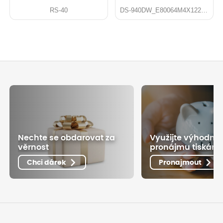
RS-40
DS-940DW_E80064M4X122578
Nechte se obdarovat za
Využijte výhodné
věrnost
pronájmu tiskáre
Chci dárek
Pronajmout