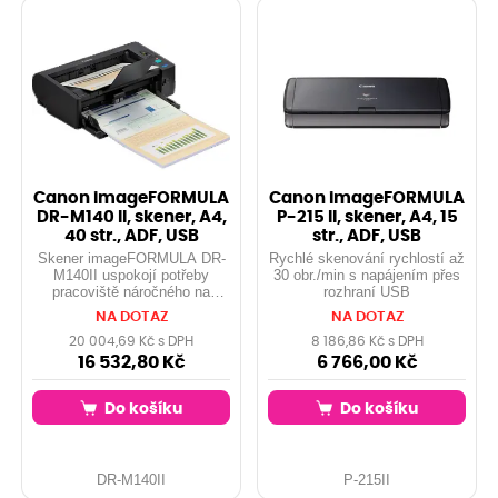
skenování Flexibilní možnosti
připojení díky USB, LAN a Wi-
Fi Certifikace EPEAT Gold* *
certifikace pro USA
Canon imageFORMULA
Canon imageFORMULA
DR-M140 II, skener, A4,
P-215 II, skener, A4, 15
40 str., ADF, USB
str., ADF, USB
Skener imageFORMULA DR-
Rychlé skenování rychlostí až
M140II uspokojí potřeby
30 obr./min s napájením přes
pracoviště náročného na
rozhraní USB
intenzivní využití papíru, které
NA DOTAZ
NA DOTAZ
usiluje o šetrnost k životnímu
prostředí a disponuje
20 004,69 Kč s DPH
8 186,86 Kč s DPH
omezeným prostorem.
16 532,80 Kč
6 766,00 Kč
Do košíku
Do košíku
DR-M140II
P-215II