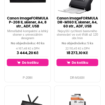
Canon imageFORMULA
Canon imageFORMULA
P-208 II, skener, A4, 8
DR-M160 II, skener, A4,
str., ADF, USB
60 str., ADF, USB
Mimořádně kompaktní a lehký
Nejvyšší rychlosti barevného
skener s univerzálním
skenování ve své třídě až 120
designem
obr./min
Na objednávku: 40 ks
Na objednávku: 5 ks
4 167,48 Kč s DPH
22 110,45 Kč s DPH
3 444,20 Kč
18 273,10 Kč
Do košíku
Do košíku
P-208II
DR-M160II