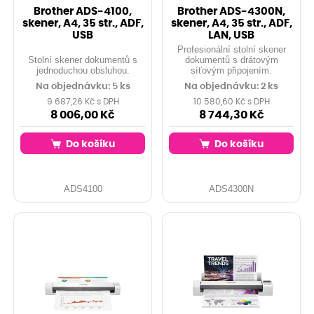
Brother ADS-4100,
Brother ADS-4300N,
skener, A4, 35 str., ADF,
skener, A4, 35 str., ADF,
USB
LAN, USB
Profesionální stolní skener
Stolní skener dokumentů s
dokumentů s drátovým
jednoduchou obsluhou.
síťovým připojením.
Na objednávku: 5 ks
Na objednávku: 2 ks
9 687,26 Kč s DPH
10 580,60 Kč s DPH
8 006,00 Kč
8 744,30 Kč
Do košíku
Do košíku
ADS4100
ADS4300N