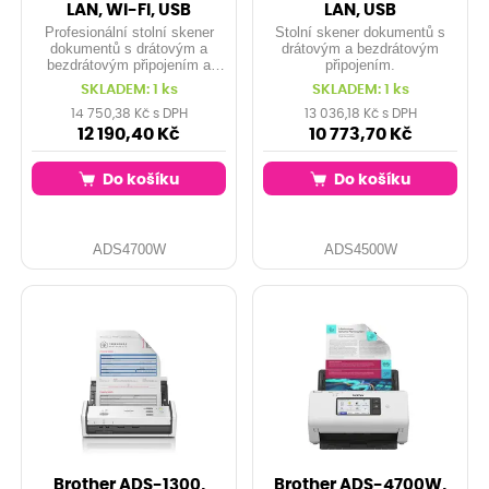
LAN, Wi-Fi, USB
LAN, USB
Profesionální stolní skener
Stolní skener dokumentů s
dokumentů s drátovým a
drátovým a bezdrátovým
bezdrátovým připojením a
připojením.
barevným uživatelským
SKLADEM: 1 ks
SKLADEM: 1 ks
dotykovým displejem.
14 750,38 Kč s DPH
13 036,18 Kč s DPH
12 190,40 Kč
10 773,70 Kč
Do košíku
Do košíku
ADS4700W
ADS4500W
Brother ADS-1300,
Brother ADS-4700W,