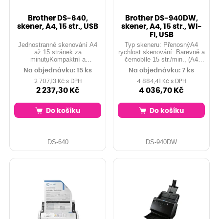
Brother DS-640,
Brother DS-940DW,
skener, A4, 15 str., USB
skener, A4, 15 str., Wi-
Fi, USB
Jednostranné skenování A4
Typ skeneru: PřenosnýA4
až 15 stránek za
rychlost skenování: Barevně a
minutuKompaktní a
černobíle 15 str./min., (A4
přenosnýŠpičkový software
300dpi)
Na objednávku: 15 ks
Na objednávku: 7 ks
pro skenování dokumentů,
účtenek a identifikačních
2 707,13 Kč s DPH
4 884,41 Kč s DPH
karetNapájení přímo z portu
2 237,30 Kč
4 036,70 Kč
USB
Do košíku
Do košíku
DS-640
DS-940DW