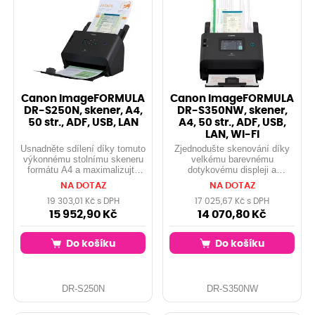
Canon imageFORMULA
Canon imageFORMULA
DR-S250N, skener, A4,
DR-S350NW, skener,
50 str., ADF, USB, LAN
A4, 50 str., ADF, USB,
LAN, Wi-Fi
Usnadněte sdílení díky tomuto
Zjednodušte skenování díky
výkonnému stolnímu skeneru
velkému barevnému
formátu A4 a maximalizujte
dotykovému displeji a
schopnost produktivně
flexibilním možnostem
NA DOTAZ
NA DOTAZ
pracovat v různých
připojení, včetně ovládání bez
kancelářích.
ovladače a bez počítače.
19 303,01 Kč s DPH
17 025,67 Kč s DPH
Specifikace Rychlost
15 952,90 Kč
14 070,80 Kč
skenování 50 str./min / 100
obr./min Kapacita
Do košíku
Do košíku
automatického podavače
dokumentů 60 listů 10,9 cm
barevný dotykový panel LCD
Skenování bez ovladače
Software CaptureOnTouch Lite
DR-S250N
DR-S350NW
Web Podpora pro čtečky NFC
Síťové funkce pro přímé