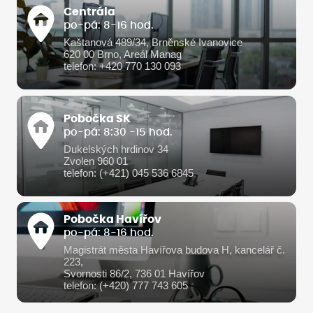
Centrála
po-pá: 8-16 hod.
Kaštanová 489/34, Brněnské Ivanovice
620 00 Brno, Areál Manag
telefon: +420 770 130 093
Pobočka SK
po-pá: 8:30 -15 hod.
Dukelských hrdinov 34
Zvolen 960 01
telefon: (+421) 045 536 6845
Pobočka Havířov
po-pá: 8-16 hod.
Magistrát města Havířova budova H, kancelář č.
223,
Svornosti 86/2, 736 01 Havířov
telefon: (+420) 777 743 605