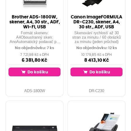
Brother ADS-1800W,
Canon imageFORMULA
skener, A4, 30 str., ADF,
DR-C230, skener, A4,
Wi-Fi, USB
30 str., ADF, USB
Formát skeneru:
Skenování rychlostí až 30
A4Oboustranný sken:
stran za minutu / 60 obrázků
AnoAutomatický podavač pro
za minutu (jeden průchod)
skenování: AnoKapacita
Na objednávku: 7 ks
Na objednávku: 12 ks
zásobníku [str]: 20
7 721,98 Kč s DPH
10 179,85 Kč s DPH
6 381,80 Kč
8 413,10 Kč
Do košíku
Do košíku
ADS-1800W
DR-C230