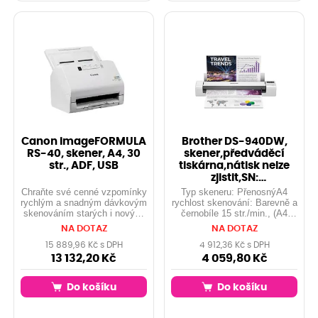
Canon imageFORMULA
Brother DS-940DW,
RS-40, skener, A4, 30
skener,předváděcí
str., ADF, USB
tiskárna,nátisk nelze
zjistit,SN:
E80064M4X122578
Chraňte své cenné vzpomínky
Typ skeneru: PřenosnýA4
rychlým a snadným dávkovým
rychlost skenování: Barevně a
skenováním starých i nových
černobíle 15 str./min., (A4
fotografií. Skener
300dpi)
NA DOTAZ
NA DOTAZ
imageFORMULA RS40
obohatí barvy, zvýší zaostření
15 889,96 Kč s DPH
4 912,36 Kč s DPH
a opraví zkreslení, čímž
13 132,20 Kč
4 059,80 Kč
vašim fotografiím vdechne
nový život.
Do košíku
Do košíku