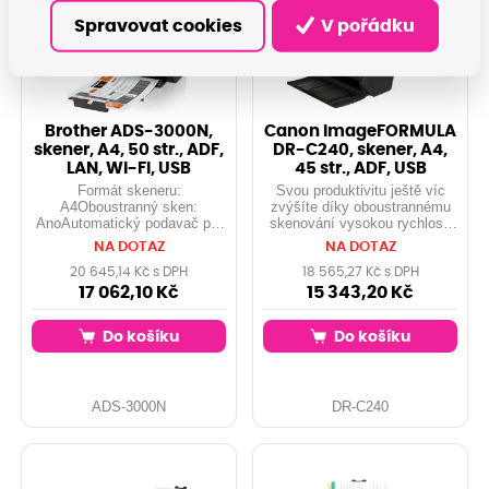
Spravovat cookies
V pořádku
Brother ADS-3000N,
Canon imageFORMULA
skener, A4, 50 str., ADF,
DR-C240, skener, A4,
LAN, Wi-Fi, USB
45 str., ADF, USB
Formát skeneru:
Svou produktivitu ještě víc
A4Oboustranný sken:
zvýšíte díky oboustrannému
AnoAutomatický podavač pro
skenování vysokou rychlostí
skenování: AnoKapacita
až 90 obr./min.
NA DOTAZ
NA DOTAZ
zásobníku [str]: 50
20 645,14 Kč s DPH
18 565,27 Kč s DPH
17 062,10 Kč
15 343,20 Kč
Do košíku
Do košíku
ADS-3000N
DR-C240