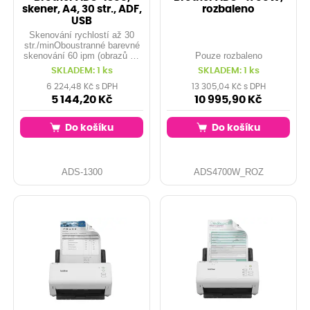
skener, A4, 30 str., ADF,
rozbaleno
USB
Skenování rychlostí až 30
str./minOboustranné barevné
skenování 60 ipm (obrazů za
Pouze rozbaleno
minutu)Automatický podavač
SKLADEM: 1 ks
SKLADEM: 1 ks
dokumentů na 20 listů (ADF)
6 224,48 Kč s DPH
13 305,04 Kč s DPH
5 144,20 Kč
10 995,90 Kč
Do košíku
Do košíku
ADS-1300
ADS4700W_ROZ