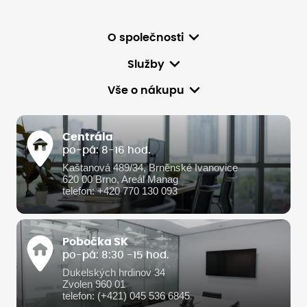
O společnosti
Služby
Vše o nákupu
Centrála
po-pá: 8-16 hod.
Kaštanová 489/34, Brněnské Ivanovice
620 00 Brno, Areál Manag
telefon: +420 770 130 093
Pobočka SK
po-pá: 8:30 -15 hod.
Dukelských hrdinov 34
Zvolen 960 01
telefon: (+421) 045 536 6845