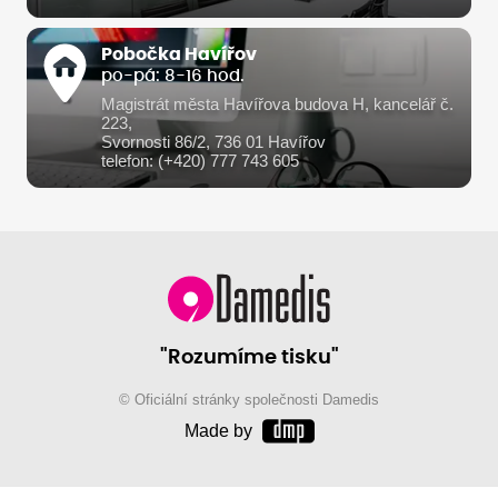
Pobočka Havířov
po-pá: 8-16 hod.
Magistrát města Havířova budova H, kancelář č.
223,
Svornosti 86/2, 736 01 Havířov
telefon: (+420) 777 743 605
"Rozumíme tisku"
© Oficiální stránky společnosti Damedis
Made by