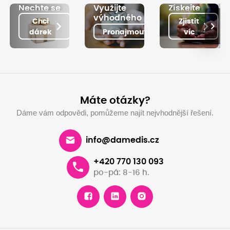
Nechte se
Využijte
Získejte
obdarovat
výhodného
možnost
Chci
Zjistit
›
za věrnost
pronájmu
náhradního
dárek
Pronajmout
víc
tiskáren
plnění
Máte otázky?
Dáme vám odpovědi, pomůžeme najít nejvhodnější řešení.
info@damedis.cz
+420 770 130 093
po-pá: 8-16 h.