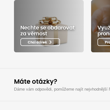
Nechte se obdarovat
Využ
za věrnost
pron
Chci dárek
Pr
Máte otázky?
Dáme vám odpovědi, pomůžeme najít nejvhodnější ř