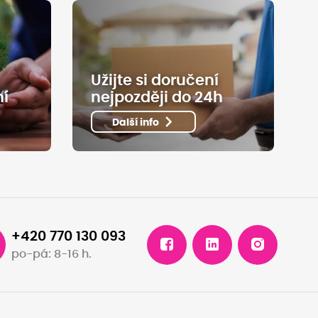
Užijte si doručení
ní
nejpozději do 24h
Další info
+420 770 130 093
po-pá: 8-16 h.