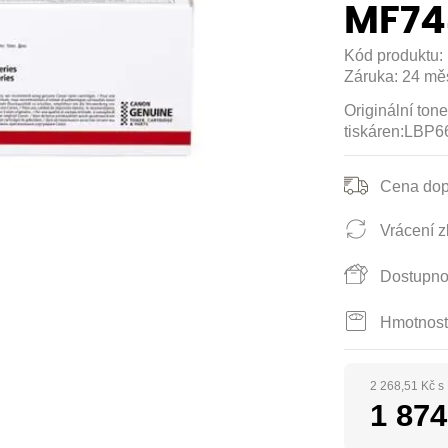
MF74
Kód produktu:
Záruka:
24 mě
Originální to
tiskáren:LB
Cena dop
Vrácení z
Dostupno
Hmotnost
2 268,51 Kč 
1 874