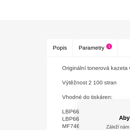
1
Popis
Parametry
Originální tonerová kazet
Výtěžnost 2 100 stran
Vhodné do tiskáren:
LBP664Cx
Aby
LBP663Cdw
MF746Cx
Záleží nám 