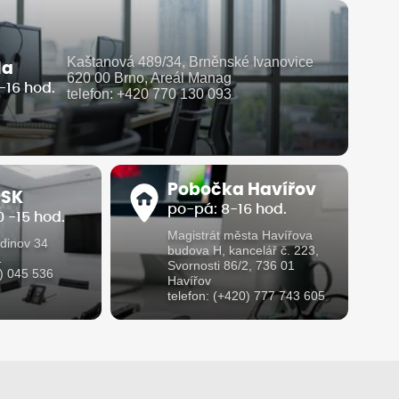
Kaštanová 489/34, Brněnské Ivanovice
la
620 00 Brno, Areál Manag
-16 hod.
telefon: +420 770 130 093
Pobočka Havířov
 SK
po-pá: 8-16 hod.
 -15 hod.
Magistrát města Havířova
dinov 34
budova H, kancelář č. 223,
1
Svornosti 86/2, 736 01
1) 045 536
Havířov
telefon: (+420) 777 743 605