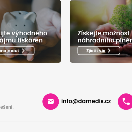
ijte výhodného
Získejte možnost
ájmu tiskáren
náhradního plně
onajmout
Zjistit víc
info@damedis.cz
ešení.