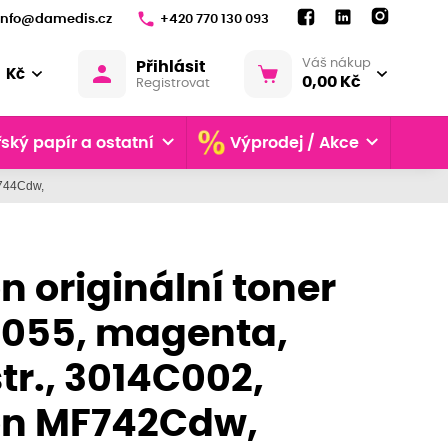
info@damedis.cz
+420 770 130 093
Váš nákup
Přihlásit
Kč
0,00 Kč
Registrovat
ský papír a ostatní
Výprodej / Akce
F744Cdw,
 originální toner
055, magenta,
tr., 3014C002,
n MF742Cdw,