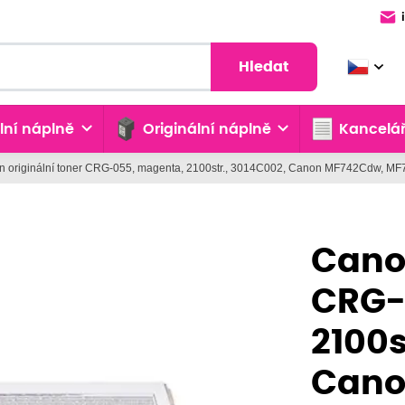
Hledat
lní náplně
Originální náplně
Kancelář
 originální toner CRG-055, magenta, 2100str., 3014C002, Canon MF742Cdw, M
Canon
CRG-
2100s
Cano