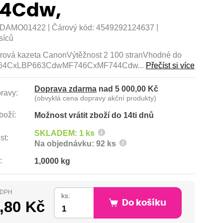
4Cdw,
|
|
DAMO01422
Čárový kód:
4549292124637
síců
nerová kazeta CanonVýtěžnost 2 100 stranVhodné do
P664CxLBP663CdwMF746CxMF744Cdw...
Přečíst si více
Doprava zdarma
nad 5 000,00 Kč
ravy:
(obvyklá cena dopravy akční produkty)
boží:
Možnost vrátit zboží do 14ti dnů
SKLADEM: 1 ks
st:
Na objednávku: 92 ks
:
1,0000 kg
s DPH
ks:
,80 Kč
Do košíku