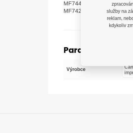
MF744Cdw
zpracován
MF742Cdw
služby na zá
reklam, nebo
kdykoliv zm
Parametry
Can
Výrobce
imp