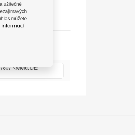
a užitečné
 nezajímavých
ouhlas můžete
 informací
7807 Krefeld, DE;