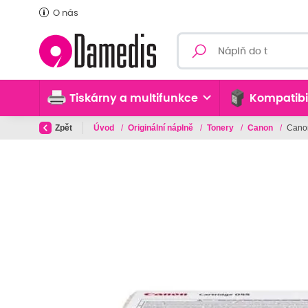
O nás
Tiskárny a multifunkce
Kompatibi
Zpět
Úvod
/
Originální náplně
/
Tonery
/
Canon
/
Canon