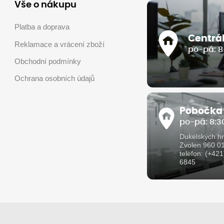
Vše o nákupu
Platba a doprava
Centrá
Reklamace a vrácení zboží
po-pá: 8
Obchodní podmínky
Ochrana osobních údajů
Pobočka
po-pá: 8:30
Dukelských hr
Zvolen 960 0
telefon: (+42
6845