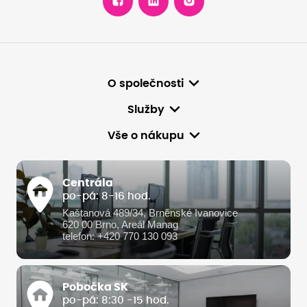
O společnosti
Služby
Vše o nákupu
Centrála
po-pá: 8-16 hod.
Kaštanová 489/34, Brněnské Ivanovice
620 00 Brno, Areál Manag
telefon: +420 770 130 093
Pobočka SK
po-pá: 8:30 -15 hod.