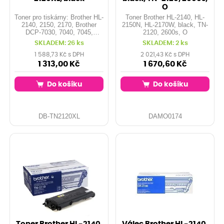
O
Toner pro tiskárny: Brother HL-
Toner Brother HL-2140, HL-
2140, 2150, 2170, Brother
2150N, HL-2170W, black, TN-
DCP-7030, 7040, 7045,
2120, 2600s, O
Brother MFC-7320, 7440,
SKLADEM: 26 ks
SKLADEM: 2 ks
7840, ... Kapacita: 5.000 stran
při 5% pokrytí Barva: black
1 588,73 Kč s DPH
2 021,43 Kč s DPH
1 313,00 Kč
1 670,60 Kč
Do košíku
Do košíku
DB-TN2120XL
DAMO0174