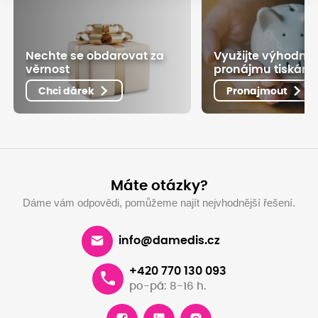
Nechte se obdarovat za
Využijte výhodné
věrnost
pronájmu tiskáre
Chci dárek
Pronajmout
Máte otázky?
Dáme vám odpovědi, pomůžeme najít nejvhodnější řešení.
info@damedis.cz
+420 770 130 093
po-pá: 8-16 h.