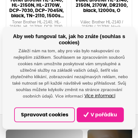
Toner Brother HL-2140,
Válec Brother HL-2140,
HL-2150N, HL-2170W,
2150N, 2170W, DR2100,
DCP-7030, DCP-7045N,
black, 12000s, O
black, TN-2110, 1500s,
O
Toner Brother HL-2140, HL-
Válec Brother HL-2140 /
2150N, HL-2170W, DCP-7030,
2150N / 2170W, black,
DCP-7045N, black, TN-2110,
12000s, O
Aby web fungoval tak, jak ho znáte (souhlas s
1500s, O
Na objednávku: 25 ks
Na objednávku: 6 ks
cookies)
1 452,73 Kč s DPH
2 454,85 Kč s DPH
Záleží nám na tom, aby pro vás bylo nakupování co
1 200,60 Kč
2 028,80 Kč
nejlepším zážitkem. Souhlasem se zpracováním souborů
cookies nám umožníte poskytovat vám smysluplné a
Do košíku
Do košíku
užitečné služby na základě vašich údajů, šetřit vás
zbytečného klikání, zobrazování nezajímavých reklam, nebo
také nutnosti se při každé návštěvě webu přihlašovat. Svůj
DAMO0173
DAMO2437
souhlas můžete kdykoliv změnit na stránce zpracování
osobních údajů. Více informací
Více informací
Spravovat cookies
V pořádku