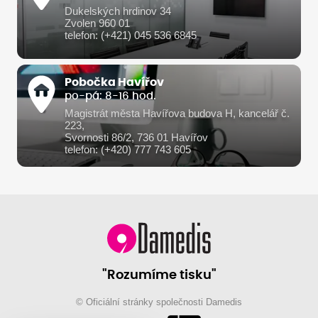
Dukelských hrdinov 34
Zvolen 960 01
telefon: (+421) 045 536 6845
Pobočka Havířov
po-pá: 8-16 hod.
Magistrát města Havířova budova H, kancelář č.
223,
Svornosti 86/2, 736 01 Havířov
telefon: (+420) 777 743 605
"Rozumíme tisku"
© Oficiální stránky společnosti Damedis