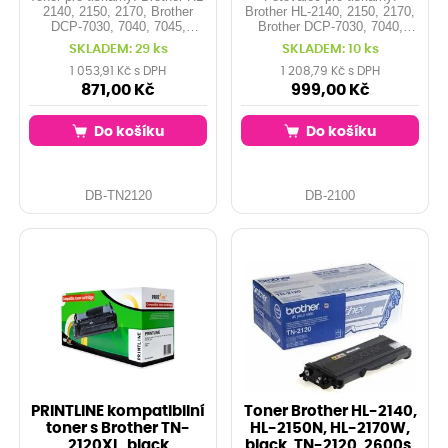
2140, 2150, 2170, Brother
Brother HL-2140, 2150, 2170,
DCP-7030, 7040, 7045,
Brother DCP-7030, 7040,
Brother MFC-7320, 7440,
7045, Brother MFC-7320,
SKLADEM: 29 ks
SKLADEM: 10 ks
7840, ... Kapacita: 2.600 stran
7440, 7840, ... Kapacita:
při 5% pokrytí Barva: black
12.000 stran Barva: drum
1 053,91 Kč s DPH
1 208,79 Kč s DPH
871,00 Kč
999,00 Kč
Do košíku
Do košíku
DB-TN2120
DB-2100
PRINTLINE kompatibilní
Toner Brother HL-2140,
toner s Brother TN-
HL-2150N, HL-2170W,
2120XL, black
black, TN-2120, 2600s,