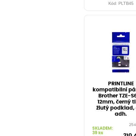
Kód:
PLTB45
PRINTLINE
kompatibilní pá
Brother TZE-S6
12mm, černý ti
žlutý podklad, 
adh.
254
SKLADEM:
39 ks
210,