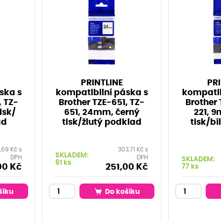
PRINTLINE
PRI
ska s
kompatibilní páska s
kompatib
, TZ-
Brother TZE-651, TZ-
Brother 
isk/
651, 24mm, černý
221, 
ad
tisk/žlutý podklad
tisk/b
,69 Kč s
303,71 Kč s
SKLADEM:
DPH
DPH
SKLADEM:
61 ks
00 Kč
251,00 Kč
77 ks
šíku
Do košíku