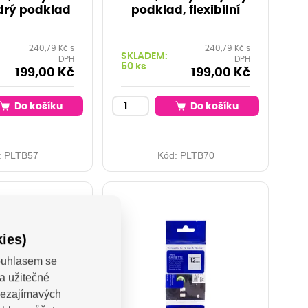
drý podklad
podklad, flexibilní
240,79 Kč s
240,79 Kč s
SKLADEM:
DPH
DPH
50 ks
199,00 Kč
199,00 Kč
Do košíku
Do košíku
:
PLTB57
Kód:
PLTB70
ies)
Souhlasem se
a užitečné
 nezajímavých