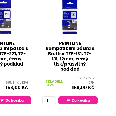
NTLINE
PRINTLINE
ilní páska s
kompatibilní páska s
TZE-221, TZ-
Brother TZE-131, TZ-
9mm, černý
131, 12mm, černý
ílý podklad
tisk/průsvitný
podklad
204,49 Kč s
SKLADEM:
185,13 Kč s DPH
DPH
31 ks
153,00 Kč
169,00 Kč
Do košíku
Do košíku