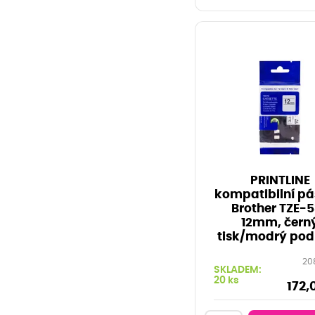
PRINTLINE
kompatibilní pá
Brother TZE-5
12mm, čern
tisk/modrý pod
208
SKLADEM:
20 ks
172,