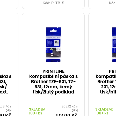
Kód:
PLTB15
Kód
PRINTLINE
PRI
ska s
kompatibilní páska s
kompatib
31,
Brother TZE-631, TZ-
Brother 
sk/
631, 12mm, černý
231, 1
ext.
tisk/žlutý podklad
tisk/b
,58 Kč s
208,12 Kč s
SKLADEM:
SKLADEM:
DPH
DPH
100+ ks
100+ ks
40 Kč
172,00 Kč