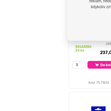
reklam, nebo
kdykoliv zm
PRINTLINE
kompatibilní pá
Brother TZE-151
151, 24mm, če
tisk/průsvit
podklad
286
SKLADEM:
24 ks
237,
Do ko
Kód:
PLTB34