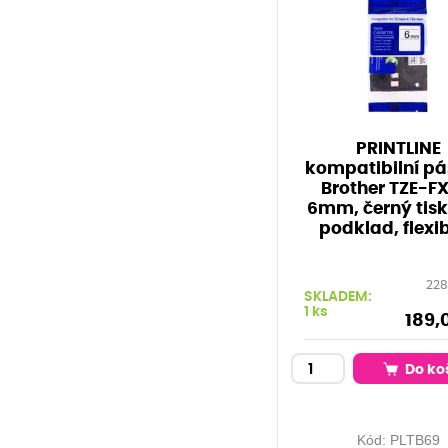
PRINTLINE
kompatibilní pá
Brother TZE-FX
6mm, černý tisk
podklad, flexib
228
SKLADEM:
1 ks
189,
Do ko
Kód:
PLTB69