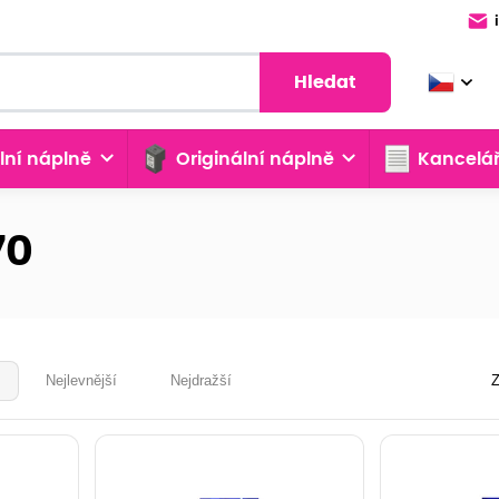
Hledat
lní náplně
Originální náplně
Kancelář
70
Nejlevnější
Nejdražší
Z