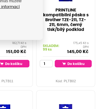
ouhlas můžete
 informací
NTLINE
PRINTLINE
ilní páska s
kompatibilní páska s
TZE-611, TZ-
Brother TZE-211, TZ-
, černý tisk/
211, 6mm, černý
ý podklad
tisk/bílý podklad
182,71 Kč s
175,45 Kč s
SKLADEM:
DPH
DPH
99 ks
151,00 Kč
145,00 Kč
Do košíku
Do košíku
:
PLTB11
Kód:
PLTB02