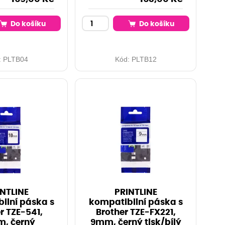
Do košíku
Do košíku
:
PLTB04
Kód:
PLTB12
NTLINE
PRINTLINE
ilní páska s
kompatibilní páska s
r TZE-541,
Brother TZE-FX221,
, černý
9mm, černý tisk/bílý