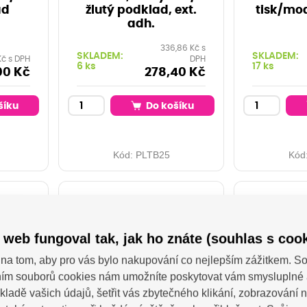
ad
žlutý podklad, ext.
tisk/mo
adh.
336,86 Kč s
SKLADEM:
SKLADEM:
Kč s DPH
DPH
6 ks
17 ks
00 Kč
278,40 Kč
šíku
Do košíku
Kód:
PLTB25
Kód
 web fungoval tak, jak ho znáte (souhlas s cook
na tom, aby pro vás bylo nakupování co nejlepším zážitkem. 
ím souborů cookies nám umožníte poskytovat vám smysluplné 
kladě vašich údajů, šetřit vás zbytečného klikání, zobrazování