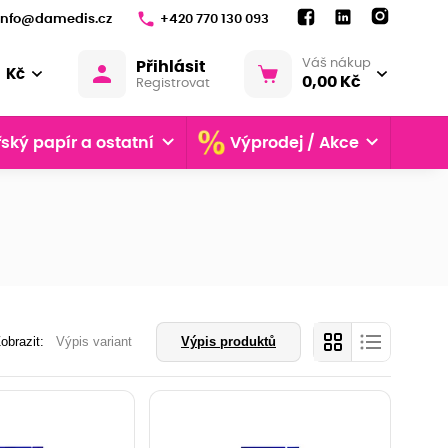
info@damedis.cz
+420 770 130 093
Váš nákup
Přihlásit
Kč
0,00 Kč
Registrovat
ský papír a ostatní
Výprodej / Akce
obrazit:
Výpis variant
Výpis produktů