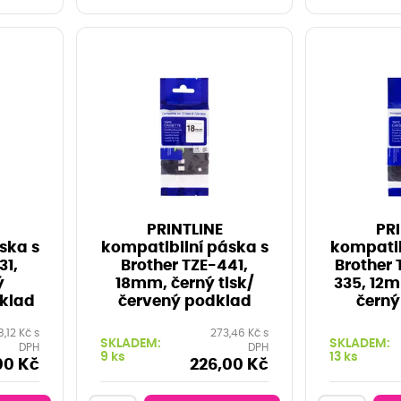
PRINTLINE
PRI
ska s
kompatibilní páska s
kompatib
31,
Brother TZE-441,
Brother 
ý
18mm, černý tisk/
335, 12m
klad
červený podklad
černý
,12 Kč s
273,46 Kč s
SKLADEM:
SKLADEM:
DPH
DPH
9 ks
13 ks
00 Kč
226,00 Kč