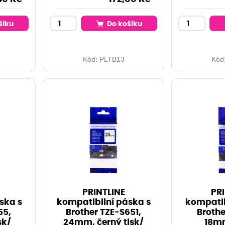
šíku
Do košíku
Kód:
PLTB13
Kód
PRINTLINE
PRI
ska s
kompatibilní páska s
kompatib
55,
Brother TZE-S651,
Brothe
sk/
24mm, černý tisk/
18mm