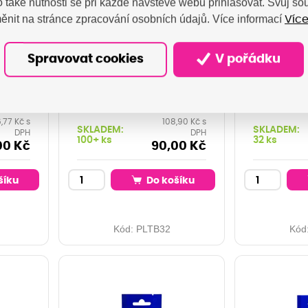
 také nutnosti se při každé návštěvě webu přihlašovat. Svůj s
ěnit na stránce zpracování osobních údajů. Více informací
Více
PRINTLINE
PRI
ska s
kompatibilní páska s
kompatib
, TZ-
Brother TZE-141, TZ-
Brother 
Spravovat cookies
V pořádku
rný
141, 18mm, černý
611, 6mm
ný
tisk/průsvitný
žlut
podklad
,77 Kč s
108,90 Kč s
SKLADEM:
SKLADEM:
DPH
DPH
100+ ks
32 ks
00 Kč
90,00 Kč
šíku
Do košíku
Kód:
PLTB32
Kód