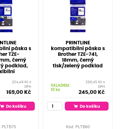
NTLINE
PRINTLINE
ilní páska s
kompatibilní páska s
her TZE-
Brother TZE-741,
6mm, černý
18mm, černý
utý podklad,
tisk/zelený podklad
xibilní
204,49 Kč s
296,45 Kč s
SKLADEM:
DPH
DPH
10 ks
169,00 Kč
245,00 Kč
Do košíku
Do košíku
:
PLTB75
Kód:
PLTB60