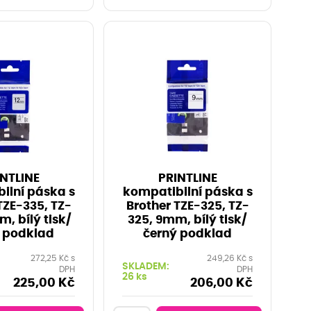
NTLINE
PRINTLINE
ilní páska s
kompatibilní páska s
TZE-335, TZ-
Brother TZE-325, TZ-
m, bílý tisk/
325, 9mm, bílý tisk/
 podklad
černý podklad
272,25 Kč s
249,26 Kč s
SKLADEM:
DPH
DPH
26 ks
225,00 Kč
206,00 Kč