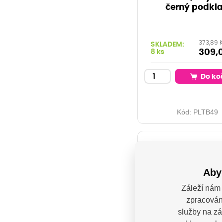
černý podkl
373,89 
SKLADEM:
309,
8 ks
Do ko
Kód:
PLTB49
Aby
Záleží nám 
zpracován
služby na zá