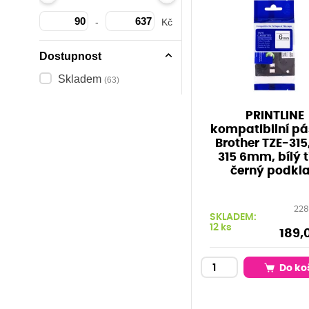
-
Kč
Dostupnost
Skladem
(63)
PRINTLINE
kompatibilní pá
Brother TZE-315
315 6mm, bílý t
černý podkl
228
SKLADEM:
12 ks
189,
Do ko