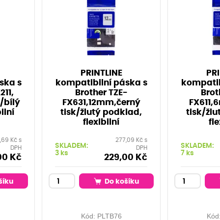
PRINTLINE
PRI
ska s
kompatibilní páska s
kompatib
211,
Brother TZE-
Brot
/bílý
FX631,12mm,černý
FX611,
ilní
tisk/žlutý podklad,
tisk/žl
flexibilní
fle
,69 Kč s
277,09 Kč s
SKLADEM:
SKLADEM:
DPH
DPH
3 ks
7 ks
00 Kč
229,00 Kč
šíku
Do košíku
Kód:
PLTB76
Kód