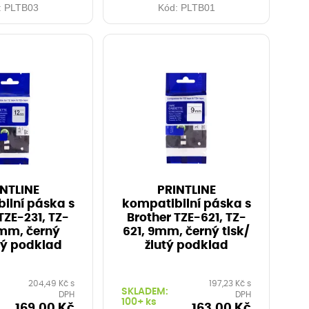
:
PLTB03
Kód:
PLTB01
NTLINE
PRINTLINE
ilní páska s
kompatibilní páska s
TZE-231, TZ-
Brother TZE-621, TZ-
2mm, černý
621, 9mm, černý tisk/
ílý podklad
žlutý podklad
204,49 Kč s
197,23 Kč s
SKLADEM:
DPH
DPH
100+ ks
169,00 Kč
163,00 Kč