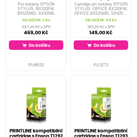
Pro tiskárny EPSON
Cartridge pro tiskárny EPSON
STYLUS: BX320FW,
STYLUS: OFFICE BX320FW,
BX525WD, SX420W,
OFFICE BX525WD, SX420W,
SX525WD, SX620FW,
SX525WD, SX620FW,
SKLADEM: 3 ks
SKLADEM: 44 ks
BX305F, BX625FWD,
OFFICE BX305F, OFFICE
SX425W, ... Kapacita: 1x 14,3
BX625FWD, SX425W, ...
567,49 Kč s DPH
180,29 Kč s DPH
ml x 12 ml Barvy: black, cyan,
Kapacita: 14 ml - originál má
469,00 Kč
149,00 Kč
magenta, yellow Obsahuje:
pouze 11,2 ml Barva: black
T1291,T1292,T1293,T1294
Do košíku
Do košíku
PLME03
PLCE73
PRINTLINE kompatibilní
PRINTLINE kompatibilní
cartridge s Epson T1292
cartridge s Epson T1293