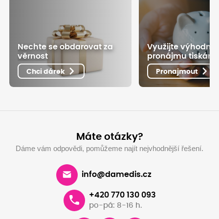
Nechte se obdarovat za
Využijte výhodné
věrnost
pronájmu tiskáre
Chci dárek
Pronajmout
Máte otázky?
Dáme vám odpovědi, pomůžeme najít nejvhodnější řešení.
info@damedis.cz
+420 770 130 093
po-pá: 8-16 h.