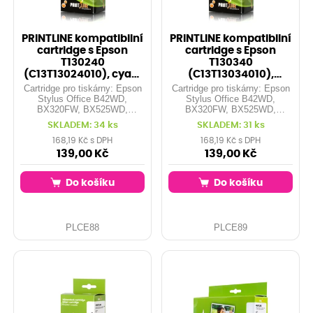
PRINTLINE kompatibilní
PRINTLINE kompatibilní
cartridge s Epson
cartridge s Epson
T130240
T130340
(C13T13024010), cyan,
(C13T13034010),
čip
magenta, čip
Cartridge pro tiskárny: Epson
Cartridge pro tiskárny: Epson
Stylus Office B42WD,
Stylus Office B42WD,
BX320FW, BX525WD,
BX320FW, BX525WD,
BX535WD, BX625FWD,
BX535WD, BX625FWD,
SKLADEM: 34 ks
SKLADEM: 31 ks
BX630FW, BX630FWD,
BX630FW, BX630FWD,
BX635FWD, BX635WD,
BX635FWD, BX635WD,
168,19 Kč s DPH
168,19 Kč s DPH
BX925FWD, BX935FWD,
BX925FWD, BX935FWD,
139,00 Kč
139,00 Kč
SX525WD, SX535WD,
SX525WD, SX535WD,
SX620FW, WorkForce WF-
SX620FW, WorkForce WF-
Do košíku
Do košíku
3010DW, ... Kapacita: 10,1 ml
3010DW, ... Kapacita: 10,1 ml
Barva: cyan
Barva: magenta
PLCE88
PLCE89