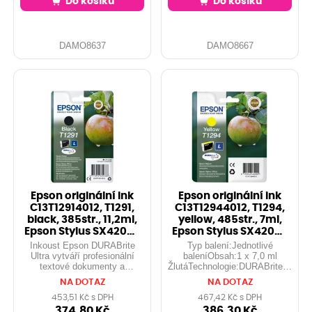
Do košíku
Do košíku
DAMO8637
DAMO8667
Epson originální ink
Epson originální ink
C13T12914012, T1291,
C13T12944012, T1294,
black, 385str., 11,2ml,
yellow, 485str., 7ml,
Epson Stylus SX420W,
Epson Stylus SX420W,
425
425W,
Inkoust Epson DURABrite
Typ balení:Jednotlivé
Ultra vytváří profesionální
baleníObsah:1 x 7,0 ml
textové dokumenty a
ŽlutáTechnologie:DURABrite™
fotografie v laboratorní kvalitě,
UltraZkratka:T1294Symbol:Jablko..
NA DOTAZ
NA DOTAZ
které mají nejen dokonalý
vzhled, ale jsou také odolné
453,51 Kč s DPH
467,42 Kč s DPH
vůči vodě, rozmazání a
374,80 Kč
386,30 Kč