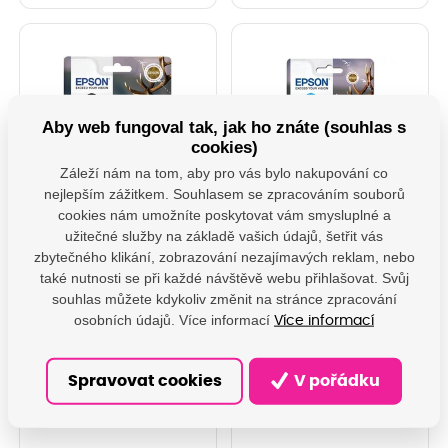
Aby web fungoval tak, jak ho znáte (souhlas s
cookies)
Záleží nám na tom, aby pro vás bylo nakupování co
nejlepším zážitkem. Souhlasem se zpracováním souborů
Epson originální ink
Epson originální ink
cookies nám umožníte poskytovat vám smysluplné a
C13T13014012, T1301,
C13T13024012, T1302,
užitečné služby na základě vašich údajů, šetřit vás
black, 945str., 25,4ml,
cyan, 765str., 10,1ml,
zbytečného klikání, zobrazování nezajímavých reklam, nebo
Epson Stylus Office
Epson Stylus Office
BX62
BX320
Typ balení:Jednotlivé
Typ balení:Jednotlivé
také nutnosti se při každé návštěvě webu přihlašovat. Svůj
baleníObsah:1 x 25,4 ml
baleníObsah:1 x 10,1 ml
souhlas můžete kdykoliv změnit na stránce zpracování
ČernáTechnologie:DURABrite™
AzurováTechnologie:DURABrite™
osobních údajů. Více informací
Více informací
UltraZkratka:T1301Symbol:Jelen...
UltraZkratka:T1302Symbol:Jelen...
NA DOTAZ
NA DOTAZ
727,21 Kč s DPH
509,17 Kč s DPH
601,00 Kč
420,80 Kč
Spravovat cookies
V pořádku
Do košíku
Do košíku