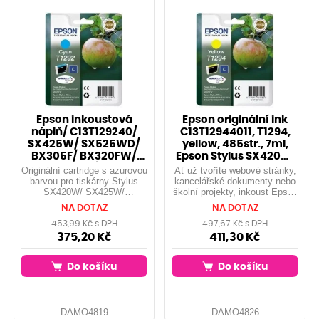
Epson inkoustová
Epson originální ink
náplň/ C13T129240/
C13T12944011, T1294,
SX425W/ SX525WD/
yellow, 485str., 7ml,
BX305F/ BX320FW/
Epson Stylus SX420W,
BX625FWD/ Modrá
425W,
Originální cartridge s azurovou
Ať už tvoříte webové stránky,
barvou pro tiskárny Stylus
kancelářské dokumenty nebo
SX420W/ SX425W/
školní projekty, inkoust Epson
SX525WD/ SX620FW/ Stylus
DURABrite je vždy ideální
NA DOTAZ
NA DOTAZ
Office BX305F/ BX320FW/
volba. A protože odolá vodě i
BX525WD/ BX625FWD, 7 ml.(
ušpinění, je to také dokonalý
453,99 Kč s DPH
497,67 Kč s DPH
Jablko...
inkoust pro tisk lesklých ...
375,20 Kč
411,30 Kč
Do košíku
Do košíku
DAMO4819
DAMO4826