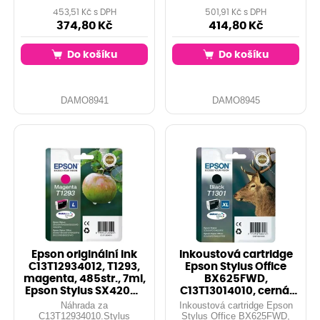
453,51 Kč s DPH
501,91 Kč s DPH
374,80 Kč
414,80 Kč
Do košíku
Do košíku
DAMO8941
DAMO8945
Epson originální ink
Inkoustová cartridge
C13T12934012, T1293,
Epson Stylus Office
magenta, 485str., 7ml,
BX625FWD,
Epson Stylus SX420W,
C13T13014010, cerná,
425W
T1301, 25,4 ml, 94
Náhrada za
Inkoustová cartridge Epson
C13T12934010.Stylus
Stylus Office BX625FWD,