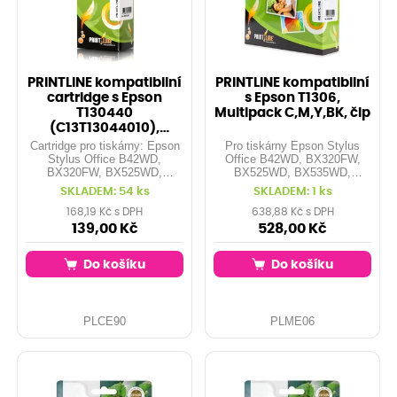
PRINTLINE kompatibilní
PRINTLINE kompatibilní
cartridge s Epson
s Epson T1306,
T130440
Multipack C,M,Y,BK, čip
(C13T13044010),
yellow, čip
Cartridge pro tiskárny: Epson
Pro tiskárny Epson Stylus
Stylus Office B42WD,
Office B42WD, BX320FW,
BX320FW, BX525WD,
BX525WD, BX535WD,
BX535WD, BX625FWD,
BX625FWD, BX630FW,
SKLADEM: 54 ks
SKLADEM: 1 ks
BX630FW, BX630FWD,
BX630FWD, BX635FWD,
BX635FWD, BX635WD,
BX635WD, BX925FWD, ...
168,19 Kč s DPH
638,88 Kč s DPH
BX925FWD, BX935FWD,
Kapacita: 1x 25,4 ml 3x 10,1
139,00 Kč
528,00 Kč
SX525WD, SX535WD,
ml Barvy: black, cyan,
SX620FW, WorkForce WF-
magenta, yellow Obsahuje:
Do košíku
Do košíku
3010DW, ... Kapacita: 10,1 ml
T1301,T1302,T1303,T1304
Barva: yellow
PLCE90
PLME06