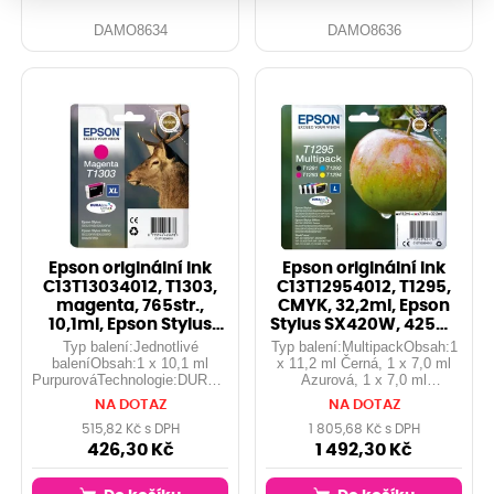
DAMO8634
DAMO8636
Epson originální ink
Epson originální ink
C13T13034012, T1303,
C13T12954012, T1295,
magenta, 765str.,
CMYK, 32,2ml, Epson
10,1ml, Epson Stylus
Stylus SX420W, 425W,
Office BX
Stylus
Typ balení:Jednotlivé
Typ balení:MultipackObsah:1
baleníObsah:1 x 10,1 ml
x 11,2 ml Černá, 1 x 7,0 ml
PurpurováTechnologie:DURABrite™
Azurová, 1 x 7,0 ml
UltraZkratka:T1303Symbol:Jelen...
Purpurová, 1 x 7,0 ml
NA DOTAZ
NA DOTAZ
ŽlutáTechnologie:DURABrite™
UltraZkratka:T1295Symbol:Jablko..
515,82 Kč s DPH
1 805,68 Kč s DPH
426,30 Kč
1 492,30 Kč