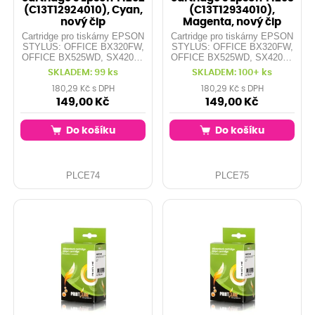
(C13T12924010), Cyan,
(C13T12934010),
nový čip
Magenta, nový čip
Cartridge pro tiskárny EPSON
Cartridge pro tiskárny EPSON
STYLUS: OFFICE BX320FW,
STYLUS: OFFICE BX320FW,
OFFICE BX525WD, SX420W,
OFFICE BX525WD, SX420W,
SX525WD, SX620FW,
SX525WD, SX620FW,
SKLADEM: 99 ks
SKLADEM: 100+ ks
OFFICE BX305F, OFFICE
OFFICE BX305F, OFFICE
BX625FWD, SX425W, ...
BX625FWD, SX425W, ...
180,29 Kč s DPH
180,29 Kč s DPH
Kapacita: 12 ml - originál má
Kapacita: 12 ml - originál má
149,00 Kč
149,00 Kč
pouze 7 ml Barva: cyan
pouze 7ml Barva: magenta
Do košíku
Do košíku
PLCE74
PLCE75