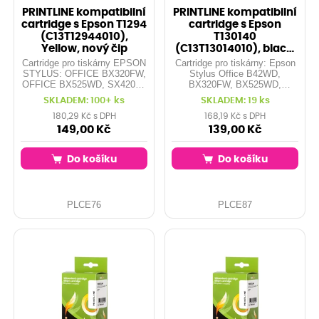
PRINTLINE kompatibilní
PRINTLINE kompatibilní
cartridge s Epson T1294
cartridge s Epson
(C13T12944010),
T130140
Yellow, nový čip
(C13T13014010), black,
čip
Cartridge pro tiskárny EPSON
Cartridge pro tiskárny: Epson
STYLUS: OFFICE BX320FW,
Stylus Office B42WD,
OFFICE BX525WD, SX420W,
BX320FW, BX525WD,
SX525WD, SX620FW,
BX535WD, BX625FWD,
SKLADEM: 100+ ks
SKLADEM: 19 ks
OFFICE BX305F, OFFICE
BX630FW, BX630FWD,
BX625FWD, SX425W, ...
BX635FWD, BX635WD,
180,29 Kč s DPH
168,19 Kč s DPH
Kapacita: 12 ml - originál má
BX925FWD, BX935FWD,
149,00 Kč
139,00 Kč
pouze 7ml Barva: yellow
SX525WD, SX535WD,
SX620FW, WorkForce WF-
Do košíku
Do košíku
3010DW, ... Kapacita: 25,4 ml
Barva: black
PLCE76
PLCE87