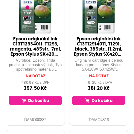
Epson originální ink
Epson originální ink
C13T12934011, T1293,
C13T12914011, T1291,
magenta, 485str., 7ml,
black, 385str., 11,2ml,
Epson Stylus SX420W,
Epson Stylus SX420W,
425W
425
Výrobce: Epson; Třída
Originální cartridge s černou
produktu: Inkoustový tisk; Typ
barvou pro tiskárny Stylus
spotřebního materiálu:
SX420W/ SX425W/
Inkoustová kazeta; Barva
SX525WD/ SX620FW/ Stylus
NA DOTAZ
NA DOTAZ
(spotřební materiál):
Office BX305F/ BX320FW/
MAGENTA; Kompatibilní
BX525WD/ BX625FWD, 11,2
480,98 Kč s DPH
461,25 Kč s DPH
tiskárny: Epson Stylus
ml.( Jablko...
397,50 Kč
381,20 Kč
SX420W, Epson Stylus
SX425W, Epson Stylus
Do košíku
Do košíku
SX525WD, Epson Stylus
SX620FW,
DAMO00882
DAMO4816