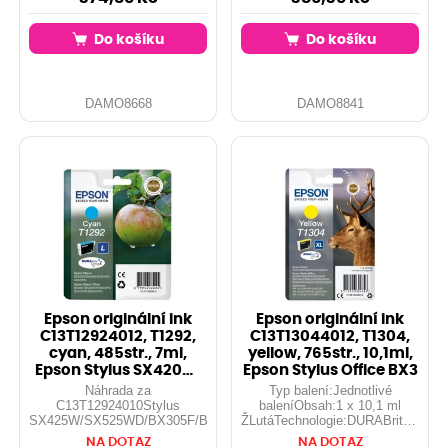
vyblednutí.
Do košíku
Do košíku
DAMO8668
DAMO8841
Epson originální ink
Epson originální ink
C13T12924012, T1292,
C13T13044012, T1304,
cyan, 485str., 7ml,
yellow, 765str., 10,1ml,
Epson Stylus SX420W,
Epson Stylus Office BX3
425W, S
Náhrada za
Typ balení:Jednotlivé
C13T12924010Stylus
baleníObsah:1 x 10,1 ml
SX425W/SX525WD/BX305F/BX320FW/BX625FWD
ŽLutáTechnologie:DURABrite™
UltraZkratka:T1304Symbol:Jelen...
NA DOTAZ
NA DOTAZ