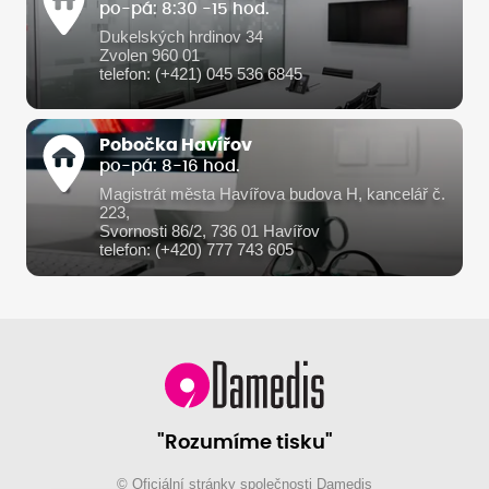
po-pá: 8:30 -15 hod.
Dukelských hrdinov 34
Zvolen 960 01
telefon: (+421) 045 536 6845
Pobočka Havířov
po-pá: 8-16 hod.
Magistrát města Havířova budova H, kancelář č.
223,
Svornosti 86/2, 736 01 Havířov
telefon: (+420) 777 743 605
"Rozumíme tisku"
© Oficiální stránky společnosti Damedis