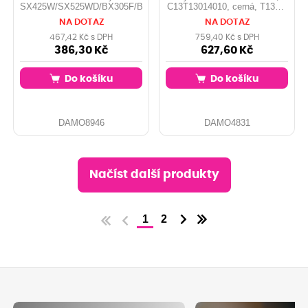
SX425W/SX525WD/BX305F/BX320FW/BX625FWD
C13T13014010, cerná, T1301,
25,4 ml, 945s, DURABrite, O
NA DOTAZ
NA DOTAZ
467,42 Kč s DPH
759,40 Kč s DPH
386,30 Kč
627,60 Kč
Do košíku
Do košíku
DAMO8946
DAMO4831
Načíst další produkty
1
2