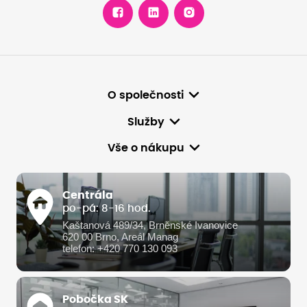
O společnosti
Služby
Vše o nákupu
Centrála
po-pá: 8-16 hod.
Kaštanová 489/34, Brněnské Ivanovice
620 00 Brno, Areál Manag
telefon: +420 770 130 093
Pobočka SK