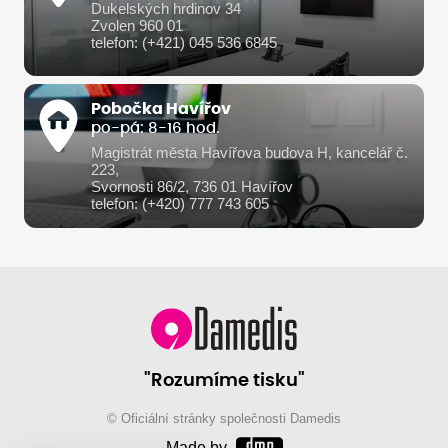
Dukelských hrdinov 34
Zvolen 960 01
telefon: (+421) 045 536 6845
Pobočka Havířov
po-pá: 8-16 hod.
Magistrát města Havířova budova H, kancelář č.
223,
Svornosti 86/2, 736 01 Havířov
telefon: (+420) 777 743 605
"Rozumíme tisku"
© Oficiální stránky společnosti Damedis
Made by