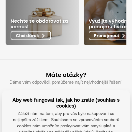
Nechte se obdarovat za
Využijte výhodné
věrnost
pronájmu tiskáre
Chci dárek
Pronajmout
Máte otázky?
Dáme vám odpovědi, pomůžeme najít nejvhodnější řešení.
info@damedis.cz
Aby web fungoval tak, jak ho znáte (souhlas s
cookies)
+420 770 130 093
Záleží nám na tom, aby pro vás bylo nakupování co
po-pá: 8-16 h.
nejlepším zážitkem. Souhlasem se zpracováním souborů
cookies nám umožníte poskytovat vám smysluplné a
užitečné služby na základě vašich údajů, šetřit vás