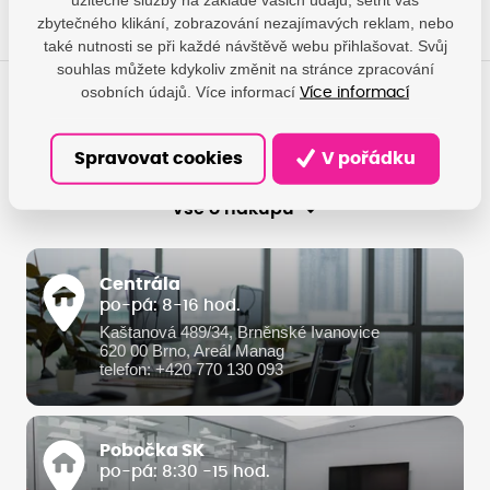
zbytečného klikání, zobrazování nezajímavých reklam, nebo
také nutnosti se při každé návštěvě webu přihlašovat. Svůj
souhlas můžete kdykoliv změnit na stránce zpracování
osobních údajů. Více informací
Více informací
O společnosti
Spravovat cookies
V pořádku
Služby
Vše o nákupu
Centrála
po-pá: 8-16 hod.
Kaštanová 489/34, Brněnské Ivanovice
620 00 Brno, Areál Manag
telefon: +420 770 130 093
Pobočka SK
po-pá: 8:30 -15 hod.