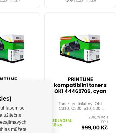
DAMO1247
Kód:
DAMO1248
NTLINE
PRINTLINE
ilní toner s
kompatibilní toner s
4469704,
OKI 44469706, cyan
ellow
ies)
 tiskárny: OKI
Toner pro tiskárny: OKI
Souhlasem se
30, 510, 530,
C310, C330, 510, 530,
361, 561, ...
MC351, 361, 561, ...
a užitečné
1 208,79 Kč s
1 208,79 Kč s
 kapacita: 2.000
Orientační kapacita: 2.000
SKLADEM:
 nezajímavých
DPH
DPH
% pokrytí Barva:
stran při 5% pokrytí Barva:
16 ks
yellow
cyan
999,00 Kč
999,00 Kč
ouhlas můžete