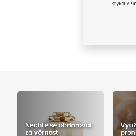
kdykoliv zm
Do ko
Kód:
DAMO125
Nechte se obdarovat
Využ
za věrnost
pron