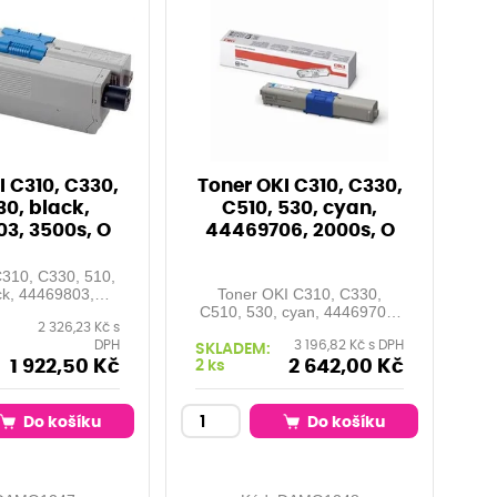
I C310, C330,
Toner OKI C310, C330,
30, black,
C510, 530, cyan,
3, 3500s, O
44469706, 2000s, O
C310, C330, 510,
ck, 44469803,
Toner OKI C310, C330,
00s, O
C510, 530, cyan, 44469706,
2 326,23 Kč s
2000s, O
DPH
3 196,82 Kč s DPH
SKLADEM:
1 922,50 Kč
2 642,00 Kč
2 ks
Do košíku
Do košíku