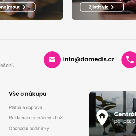
onajmout
Zjistit víc
info@damedis.cz
ešení.
Vše o nákupu
Platba a doprava
Centrá
Reklamace a vrácení zboží
po-pá: 8
Obchodní podmínky