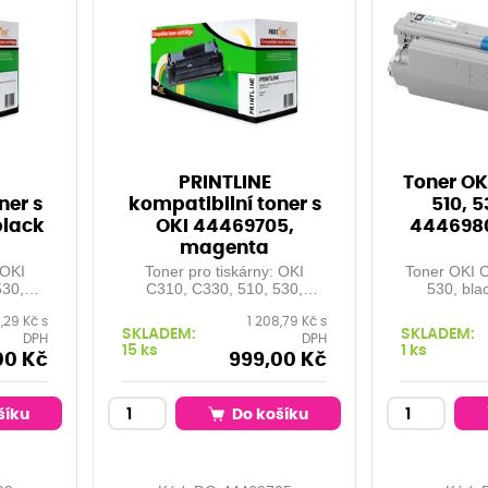
PRINTLINE
Toner OK
ner s
kompatibilní toner s
510, 5
black
OKI 44469705,
4446980
magenta
 OKI
Toner pro tiskárny: OKI
Toner OKI 
530,
C310, C330, 510, 530,
530, bla
...
MC351, 361, 561, ...
35
8,29 Kč s
1 208,79 Kč s
 3500
Orientační kapacita: 2.000
SKLADEM:
SKLADEM:
DPH
DPH
Barva:
stran při 5% pokrytí Barva:
15 ks
1 ks
magenta
00 Kč
999,00 Kč
šíku
Do košíku