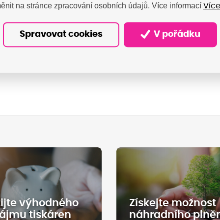
ěnit na stránce zpracování osobních údajů. Více informací
Více
šíku
Do košíku
Spravovat cookies
V pořádku
1
Kód:
DAMO1252
Kód:
D
ijte výhodného
Získejte možnost
ájmu tiskáren
náhradního plně