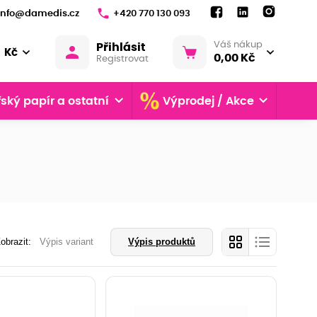
info@damedis.cz
+420 770 130 093
Váš nákup
Přihlásit
Kč
0,00 Kč
Registrovat
ský papír a ostatní
Výprodej / Akce
obrazit:
Výpis variant
Výpis produktů