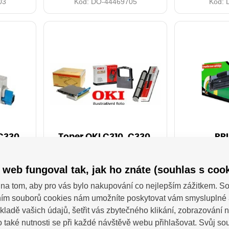
03
Kód:
DO-44469705
Kód:
C330,
Toner OKI C310, C330,
PRI
enta,
C510, 530, yellow,
kompatib
s, O
44469704, 2000s, O
OKI 4
y
 web fungoval tak, jak ho znáte (souhlas s cook
Toner pro
na tom, aby pro vás bylo nakupování co nejlepším zážitkem. 
330,
Toner OKI C310, C330,
C310, C3
ta,
C510, 530, yellow,
MC351, 
ím souborů cookies nám umožníte poskytovat vám smysluplné 
, O
44469704, 2000s, O
Orientační
SKLADEM:
kladě vašich údajů, šetřit vás zbytečného klikání, zobrazování
Kč s DPH
3 196,82 Kč s DPH
stran při 5
SKLADEM:
28 ks
00 Kč
2 642,00 Kč
6 ks
 také nutnosti se při každé návštěvě webu přihlašovat. Svůj s