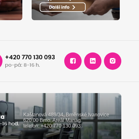
Další info
+420 770 130 093
po-pá: 8-16 h.
Kaštanová 489/34, Brněnské Ivanovice
la
620 00 Brno, Areál Manag
-16 hod.
telefon: +420 770 130 093