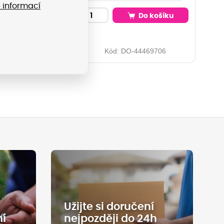
 informací
Do košíku
Do košíku
O-44469704
Kód:
DO-44469706
Užijte si doručení
ní
nejpozději do 24h