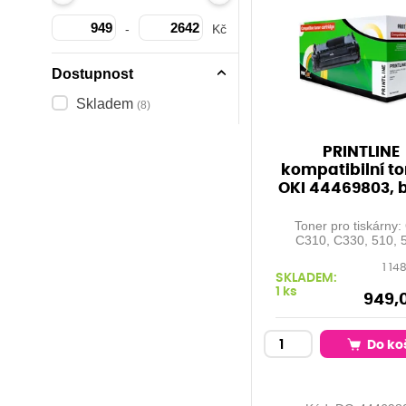
-
Kč
Dostupnost
Skladem
(8)
PRINTLINE
kompatibilní to
OKI 44469803, 
Toner pro tiskárny:
C310, C330, 510, 
MC351, 361, 561, 
1 14
Orientační kapacita:
SKLADEM:
stran při 5% pokrytí 
1 ks
black
949,
Do ko