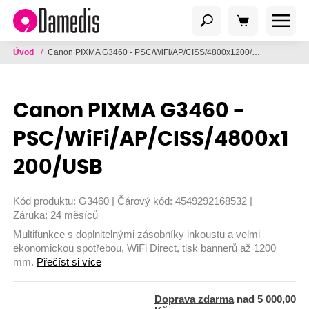
Úvod
/
Canon PIXMA G3460 - PSC/WiFi/AP/CISS/4800x1200/USB
Canon PIXMA G3460 -
PSC/WiFi/AP/CISS/4800x1
200/USB
|
|
Kód produktu:
G3460
Čárový kód:
4549292168532
Záruka:
24 měsíců
Multifunkce s doplnitelnými zásobníky inkoustu a velmi
ekonomickou spotřebou, WiFi Direct, tisk bannerů až 1200
mm.
Přečíst si více
Doprava zdarma
nad 5 000,00