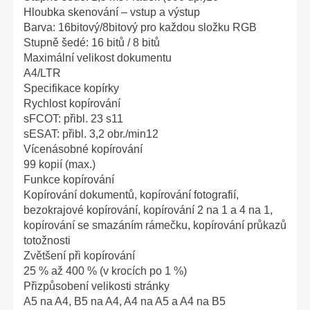
Hloubka skenování – vstup a výstup
Barva: 16bitový/8bitový pro každou složku RGB
Stupně šedé: 16 bitů / 8 bitů
Maximální velikost dokumentu
A4/LTR
Specifikace kopírky
Rychlost kopírování
sFCOT: přibl. 23 s11
sESAT: přibl. 3,2 obr./min12
Vícenásobné kopírování
99 kopií (max.)
Funkce kopírování
Kopírování dokumentů, kopírování fotografií,
bezokrajové kopírování, kopírování 2 na 1 a 4 na 1,
kopírování se smazáním rámečku, kopírování průkazů
totožnosti
Zvětšení při kopírování
25 % až 400 % (v krocích po 1 %)
Přizpůsobení velikosti stránky
A5 na A4, B5 na A4, A4 na A5 a A4 na B5