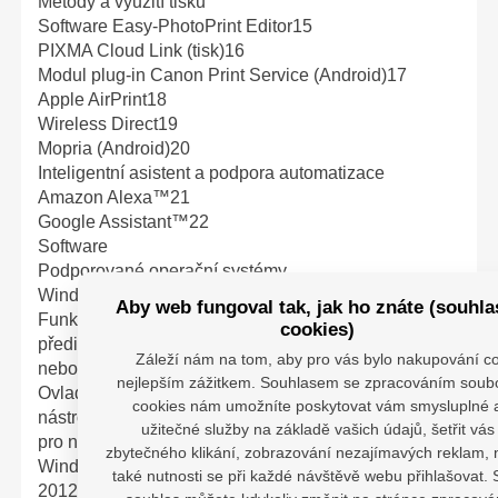
Metody a využití tisku
Software Easy-PhotoPrint Editor15
PIXMA Cloud Link (tisk)16
Modul plug-in Canon Print Service (Android)17
Apple AirPrint18
Wireless Direct19
Mopria (Android)20
Inteligentní asistent a podpora automatizace
Amazon Alexa™21
Google Assistant™22
Software
Podporované operační systémy
Windows 10, Windows 8.1, Windows 7 SP1
Aby web fungoval tak, jak ho znáte (souhla
Funkčnost lze zaručit pouze na počítači s
cookies)
předinstalovaným operačním systémem Windows 7
Záleží nám na tom, aby pro vás bylo nakupování c
nebo novějším.
nejlepším zážitkem. Souhlasem se zpracováním soub
Ovladač tiskárny, nástroj IJ Printer Assistant Tool a
cookies nám umožníte poskytovat vám smysluplné 
nástroj IJ Network Device Setup Utility jsou dostupné
užitečné služby na základě vašich údajů, šetřit vás
pro následující operační systémy:
zbytečného klikání, zobrazování nezajímavých reklam,
Windows Server 2008 R2 SP1, Windows Server
také nutnosti se při každé návštěvě webu přihlašovat. 
2012 R2, Windows Server 2016, Windows Server