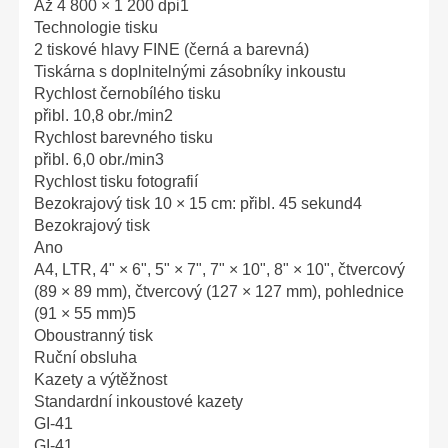
Až 4 800 × 1 200 dpi1
Technologie tisku
2 tiskové hlavy FINE (černá a barevná)
Tiskárna s doplnitelnými zásobníky inkoustu
Rychlost černobílého tisku
přibl. 10,8 obr./min2
Rychlost barevného tisku
přibl. 6,0 obr./min3
Rychlost tisku fotografií
Bezokrajový tisk 10 × 15 cm: přibl. 45 sekund4
Bezokrajový tisk
Ano
A4, LTR, 4" × 6", 5" × 7", 7" × 10", 8" × 10", čtvercový
(89 × 89 mm), čtvercový (127 × 127 mm), pohlednice
(91 × 55 mm)5
Oboustranný tisk
Ruční obsluha
Kazety a výtěžnost
Standardní inkoustové kazety
GI-41
GI-41