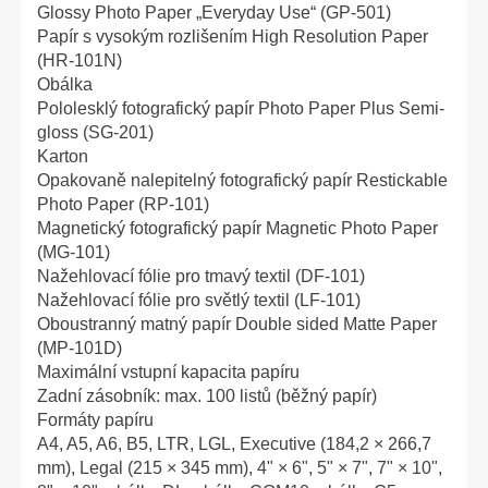
Glossy Photo Paper „Everyday Use“ (GP-501)
Papír s vysokým rozlišením High Resolution Paper
(HR-101N)
Obálka
Pololesklý fotografický papír Photo Paper Plus Semi-
gloss (SG-201)
Karton
Opakovaně nalepitelný fotografický papír Restickable
Photo Paper (RP-101)
Magnetický fotografický papír Magnetic Photo Paper
(MG-101)
Nažehlovací fólie pro tmavý textil (DF-101)
Nažehlovací fólie pro světlý textil (LF-101)
Oboustranný matný papír Double sided Matte Paper
(MP-101D)
Maximální vstupní kapacita papíru
Zadní zásobník: max. 100 listů (běžný papír)
Formáty papíru
A4, A5, A6, B5, LTR, LGL, Executive (184,2 × 266,7
mm), Legal (215 × 345 mm), 4" × 6", 5" × 7", 7" × 10",