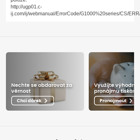
http://ugp01.c-
ij.com/ij/webmanual/ErrorCode/G1000%20series/CS/ERR/e
Nechte se obdarovat za
Využijte výhodné
věrnost
pronájmu tiskáre
Chci dárek
Pronajmout