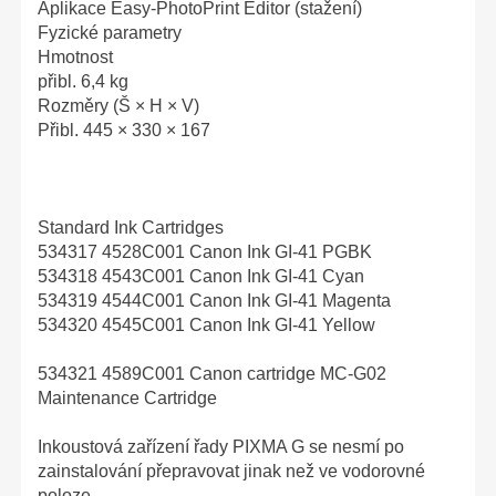
Aplikace Easy-PhotoPrint Editor (stažení)
Fyzické parametry
Hmotnost
přibl. 6,4 kg
Rozměry (Š × H × V)
Přibl. 445 × 330 × 167
Standard Ink Cartridges
534317 4528C001 Canon Ink GI-41 PGBK
534318 4543C001 Canon Ink GI-41 Cyan
534319 4544C001 Canon Ink GI-41 Magenta
534320 4545C001 Canon Ink GI-41 Yellow
534321 4589C001 Canon cartridge MC-G02
Maintenance Cartridge
Inkoustová zařízení řady PIXMA G se nesmí po
zainstalování přepravovat jinak než ve vodorovné
poloze.