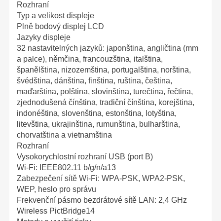
Rozhraní
Typ a velikost displeje
Plně bodový displej LCD
Jazyky displeje
32 nastavitelných jazyků: japonština, angličtina (mm
a palce), němčina, francouzština, italština,
španělština, nizozemština, portugalština, norština,
švédština, dánština, finština, ruština, čeština,
maďarština, polština, slovinština, turečtina, řečtina,
zjednodušená čínština, tradiční čínština, korejština,
indonéština, slovenština, estonština, lotyština,
litevština, ukrajinština, rumunština, bulharština,
chorvatština a vietnamština
Rozhraní
Vysokorychlostní rozhraní USB (port B)
Wi-Fi: IEEE802.11 b/g/n/a13
Zabezpečení sítě Wi-Fi: WPA-PSK, WPA2-PSK,
WEP, heslo pro správu
Frekvenční pásmo bezdrátové sítě LAN: 2,4 GHz
Wireless PictBridge14