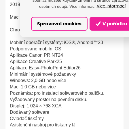
souhlas můžete kdykoliv změnit na stránce zpracová
2019
osobních údajů. Více informací
Více informací
Mac: OS X 10.12.6 až macOS 10.15
Spravovat cookies
V pořádku
Chrome OS
Mobilní operační systémy: iOS®, Android™23
Podporované mobilní OS
Aplikace Canon PRINT24
Aplikace Creative Park25
Aplikace Easy-PhotoPrint Editor26
Minimální systémové požadavky
Windows: 2,0 GB nebo více
Mac: 1,0 GB nebo více
Poznámka: pro instalaci softwarového balíčku.
Vyžadovaný prostor na pevném disku.
Displej: 1 024 × 768 XGA
Dodávaný software
Ovladač tiskárny
Asistenční nástroj pro tiskárny IJ