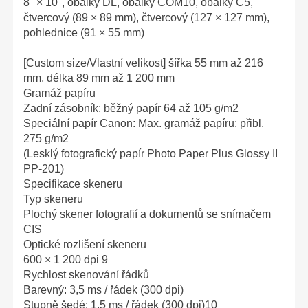
8" × 10", obálky DL, obálky COM10, obálky C5,
čtvercový (89 × 89 mm), čtvercový (127 × 127 mm),
pohlednice (91 × 55 mm)
[Custom size/Vlastní velikost] šířka 55 mm až 216
mm, délka 89 mm až 1 200 mm
Gramáž papíru
Zadní zásobník: běžný papír 64 až 105 g/m2
Speciální papír Canon: Max. gramáž papíru: přibl.
275 g/m2
(Lesklý fotografický papír Photo Paper Plus Glossy II
PP-201)
Specifikace skeneru
Typ skeneru
Plochý skener fotografií a dokumentů se snímačem
CIS
Optické rozlišení skeneru
600 × 1 200 dpi 9
Rychlost skenování řádků
Barevný: 3,5 ms / řádek (300 dpi)
Stupně šedé: 1,5 ms / řádek (300 dpi)10