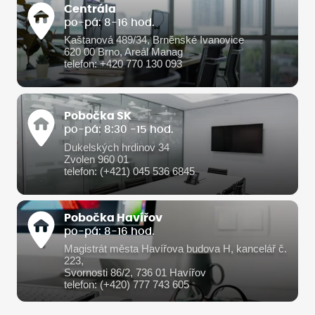
Centrála
po-pá: 8-16 hod.
Kaštanová 489/34, Brněnské Ivanovice
620 00 Brno, Areál Manag
telefon: +420 770 130 093
Pobočka SK
po-pá: 8:30 -15 hod.
Dukelských hrdinov 34
Zvolen 960 01
telefon: (+421) 045 536 6845
Pobočka Havířov
po-pá: 8-16 hod.
Magistrát města Havířova budova H, kancelář č.
223,
Svornosti 86/2, 736 01 Havířov
telefon: (+420) 777 743 605