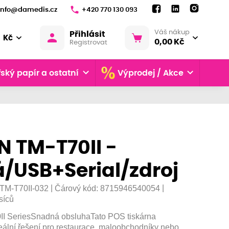
info@damedis.cz
+420 770 130 093
Váš nákup
Přihlásit
Kč
0,00 Kč
Registrovat
ský papír a ostatní
Výprodej / Akce
N TM-T70II -
/USB+Serial/zdroj
|
|
TM-T70II-032
Čárový kód:
8715946540054
síců
I SeriesSnadná obsluhaTato POS tiskárna
eální řešení pro restaurace, maloobchodníky nebo