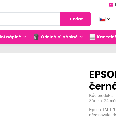
Hledat
lní náplně
Originální náplně
Kancelář
EPSO
černá
Kód produktu:
Záruka:
24 mě
Epson TM-T70I
představuje id