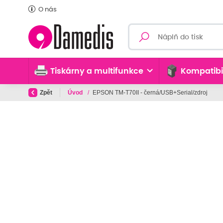
O nás
Tiskárny a multifunkce
Kompatibi
Zpět
Úvod
/
EPSON TM-T70II - černá/USB+Serial/zdroj