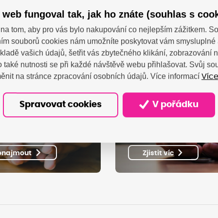
 web fungoval tak, jak ho znáte (souhlas s cook
na tom, aby pro vás bylo nakupování co nejlepším zážitkem. 
ím souborů cookies nám umožníte poskytovat vám smysluplné 
kladě vašich údajů, šetřit vás zbytečného klikání, zobrazování
 také nutnosti se při každé návštěvě webu přihlašovat. Svůj s
ěnit na stránce zpracování osobních údajů. Více informací
Více
Spravovat cookies
V pořádku
ijte výhodného
Získejte možnost
ájmu tiskáren
náhradního plně
onajmout
Zjistit víc