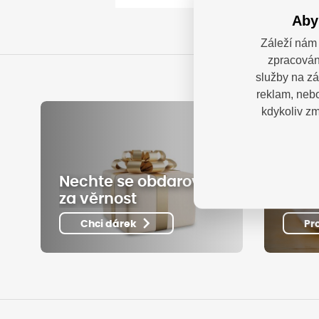
Aby
Záleží nám 
zpracován
služby na zá
reklam, nebo
kdykoliv zm
Nechte se obdarovat
Využ
za věrnost
pron
Chci dárek
Pr