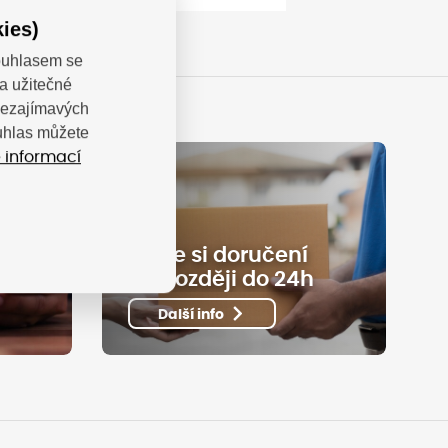
ies)
Souhlasem se
a užitečné
 nezajímavých
ouhlas můžete
 informací
Užijte si doručení
ní
nejpozději do 24h
Další info