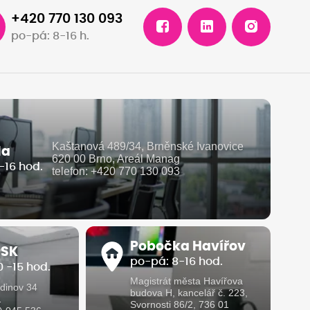
+420 770 130 093
po-pá: 8-16 h.
Kaštanová 489/34, Brněnské Ivanovice
la
620 00 Brno, Areál Manag
-16 hod.
telefon: +420 770 130 093
Pobočka Havířov
 SK
po-pá: 8-16 hod.
 -15 hod.
Magistrát města Havířova
dinov 34
budova H, kancelář č. 223,
1
Svornosti 86/2, 736 01