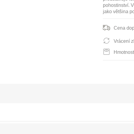
pohostinství. 
jako většina p
Cena dop
Vrácení z
Hmotnost