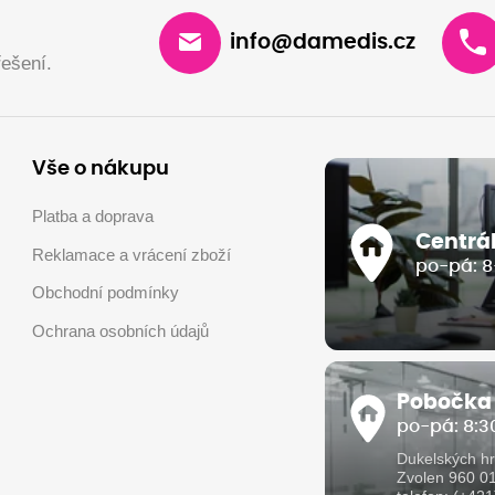
info@damedis.cz
ešení.
Vše o nákupu
Platba a doprava
Centrá
Reklamace a vrácení zboží
po-pá: 8
Obchodní podmínky
Ochrana osobních údajů
Pobočka
po-pá: 8:30
Dukelských hr
Zvolen 960 0