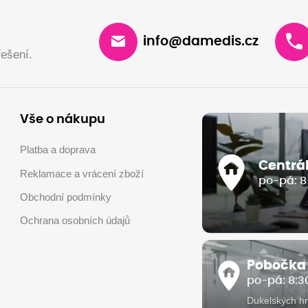
info@damedis.cz
ešení.
Vše o nákupu
Platba a doprava
Centrá
Reklamace a vrácení zboží
po-pá: 8
Obchodní podmínky
Ochrana osobních údajů
Pobočka
po-pá: 8:30
Dukelských hr