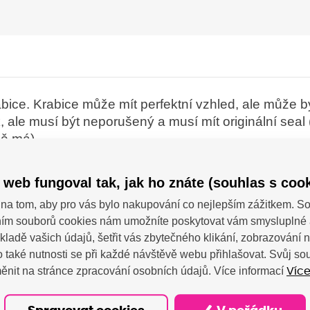
bice. Krabice může mít perfektní vzhled, ale může bý
, ale musí být neporušený a musí mít originální seal
ně má).
 web fungoval tak, jak ho znáte (souhlas s cook
na tom, aby pro vás bylo nakupování co nejlepším zážitkem. 
ím souborů cookies nám umožníte poskytovat vám smysluplné 
kladě vašich údajů, šetřit vás zbytečného klikání, zobrazování
 také nutnosti se při každé návštěvě webu přihlašovat. Svůj s
cera - KYOCERA Document Solutions Europe Management B.V.
ěnit na stránce zpracování osobních údajů. Více informací
Více
Schiphol-Rijk, NL; info@deu.kyocera.com