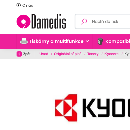
O nás
Tiskárny a multifunkce
Kompatibi
Zpět
Úvod
/
Originální náplně
/
Tonery
/
Kyocera
/
Kyo