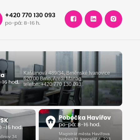
+420 770 130 093
po-pá: 8-16 h.
Kaštanová 489/34, Brněnské Ivanovice
la
620 00 Brno, Areál Manag
-16 hod.
telefon: +420 770 130 093
Pobočka Havířov
 SK
po-pá: 8-16 hod.
 -15 hod.
Magistrát města Havířova
dinov 34
budova H, kancelář č. 223,