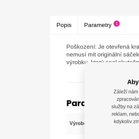
1
Popis
Parametry
Poškození: Je otevřená kra
nemusí mít originální sáček
výrobku, který seal skuteč
Aby
Záleží nám 
zpracován
Parametry
služby na zá
reklam, nebo
Kyo
kdykoliv zm
Výrobce
RA 