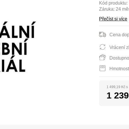
Kód produktu:
Záruka:
24 mě
Přečíst si více
Cena dop
Vrácení z
Dostupno
Hmotnost
1 499,19 Kč 
1 239