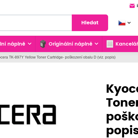
Hledat
lní náplně
Originální náplně
Kancelář
cera TK-897Y Yellow Toner Cartridge- poškození obalu D (viz. popis)
Kyoc
Toner
poško
popi