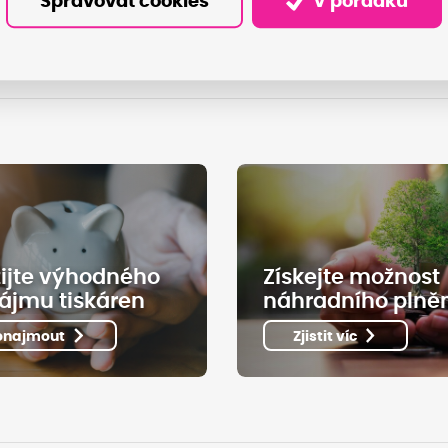
Spravovat cookies
V pořádku
ijte výhodného
Získejte možnost
ájmu tiskáren
náhradního plně
onajmout
Zjistit víc