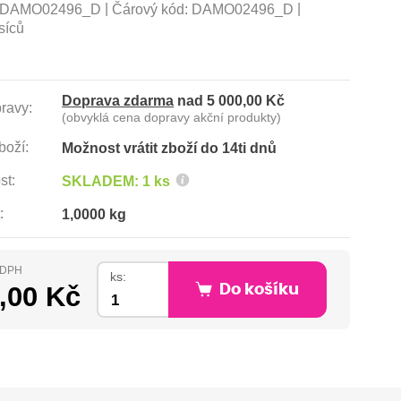
|
|
DAMO02496_D
Čárový kód:
DAMO02496_D
síců
Doprava zdarma
nad 5 000,00 Kč
ravy:
(obvyklá cena dopravy akční produkty)
boží:
Možnost vrátit zboží do 14ti dnů
st:
SKLADEM: 1 ks
:
1,0000 kg
s DPH
ks:
,00 Kč
Do košíku