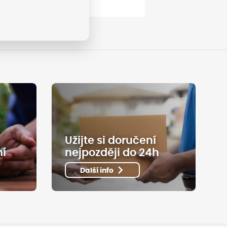
Užijte si doručení
ní
nejpozději do 24h
Další info