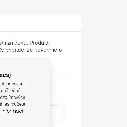
t i zničená. Produkt
 (v případě, že hovoříme o
ies)
Souhlasem se
a užitečné
 nezajímavých
ouhlas můžete
; Beechavenue 25, 1119
 informací