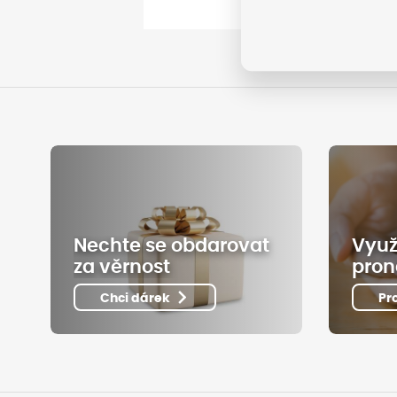
Nechte se obdarovat
Využ
za věrnost
pron
Chci dárek
Pr