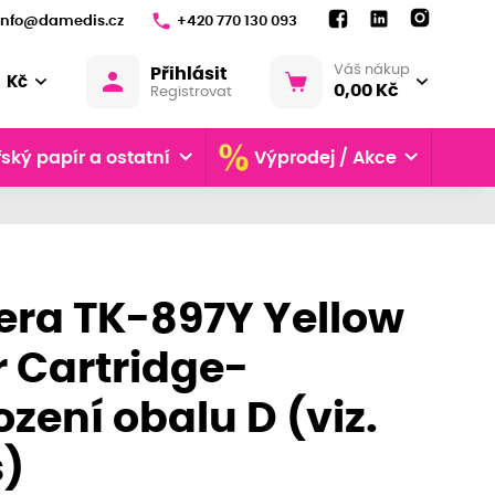
info@damedis.cz
+420 770 130 093
Váš nákup
Přihlásit
Kč
0,00 Kč
Registrovat
ský papír a ostatní
Výprodej / Akce
era TK-897Y Yellow
 Cartridge-
zení obalu D (viz.
s)