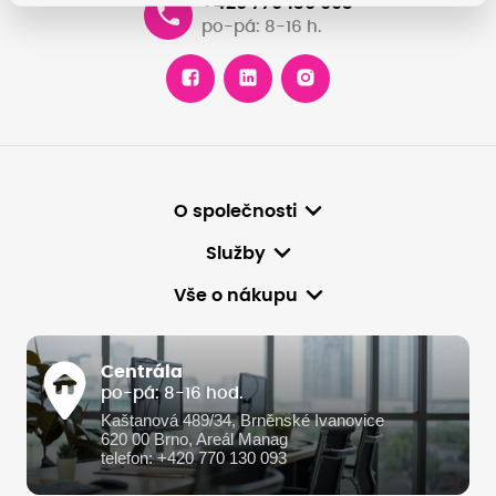
+420 770 130 093
po-pá: 8-16 h.
O společnosti
Služby
Vše o nákupu
Centrála
po-pá: 8-16 hod.
Kaštanová 489/34, Brněnské Ivanovice
620 00 Brno, Areál Manag
telefon: +420 770 130 093