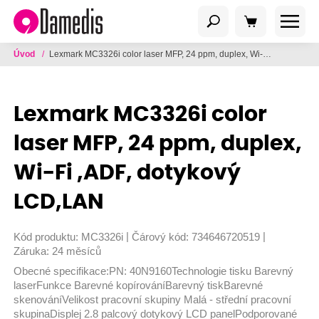
Úvod
/
Lexmark MC3326i color laser MFP, 24 ppm, duplex, Wi-Fi ,ADF, dotykový LCD,LAN
Lexmark MC3326i color
laser MFP, 24 ppm, duplex,
Wi-Fi ,ADF, dotykový
LCD,LAN
|
|
Kód produktu:
MC3326i
Čárový kód:
734646720519
Záruka:
24 měsíců
Obecné specifikace:PN: 40N9160Technologie tisku Barevný
laserFunkce Barevné kopírováníBarevný tiskBarevné
skenováníVelikost pracovní skupiny Malá - střední pracovní
skupinaDisplej 2.8 palcový dotykový LCD panelPodporované