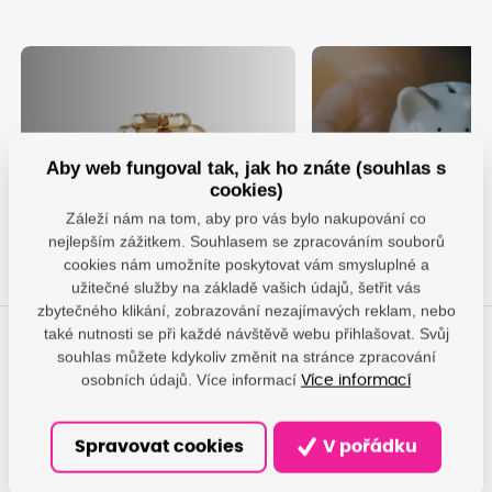
Nechte se obdarovat za
Využijte výhodné
Aby web fungoval tak, jak ho znáte (souhlas s
věrnost
pronájmu tiskáre
cookies)
Chci dárek
Pronajmout
Záleží nám na tom, aby pro vás bylo nakupování co
nejlepším zážitkem. Souhlasem se zpracováním souborů
cookies nám umožníte poskytovat vám smysluplné a
užitečné služby na základě vašich údajů, šetřit vás
zbytečného klikání, zobrazování nezajímavých reklam, nebo
také nutnosti se při každé návštěvě webu přihlašovat. Svůj
souhlas můžete kdykoliv změnit na stránce zpracování
Máte otázky?
osobních údajů. Více informací
Více informací
Dáme vám odpovědi, pomůžeme najít nejvhodnější řešení.
Spravovat cookies
V pořádku
info@damedis.cz