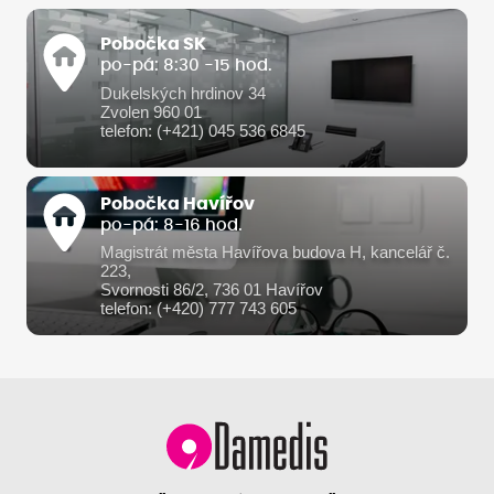
Pobočka SK
po-pá: 8:30 -15 hod.
Dukelských hrdinov 34
Zvolen 960 01
telefon: (+421) 045 536 6845
Pobočka Havířov
po-pá: 8-16 hod.
Magistrát města Havířova budova H, kancelář č.
223,
Svornosti 86/2, 736 01 Havířov
telefon: (+420) 777 743 605