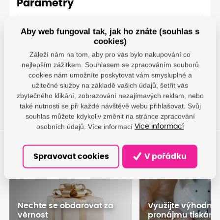
Parametry
Lexmark - Lexmark
Aby web fungoval tak, jak ho znáte (souhlas s
International
cookies)
Technology Hungária
Výrobce
Kft.; Budapest, Lechner
Záleží nám na tom, aby pro vás bylo nakupování co
Ödön fasor 8, 1095
nejlepším zážitkem. Souhlasem se zpracováním souborů
HU;
cookies nám umožníte poskytovat vám smysluplné a
aherbut@lexmark.com
užitečné služby na základě vašich údajů, šetřit vás
zbytečného klikání, zobrazování nezajímavých reklam, nebo
také nutnosti se při každé návštěvě webu přihlašovat. Svůj
souhlas můžete kdykoliv změnit na stránce zpracování
osobních údajů. Více informací
Více informací
Spravovat cookies
V pořádku
Nechte se obdarovat za
Využijte výhodné
věrnost
pronájmu tiskáre