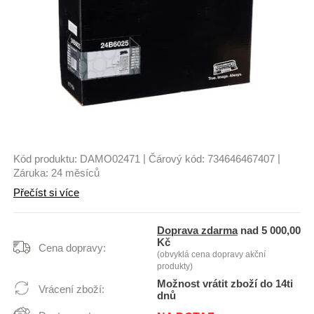
|
|
Kód produktu:
DAMO02471
Čárový kód:
734646467407
Záruka:
24 měsíců
Přečíst si více
Doprava zdarma
nad 5 000,00
Kč
Cena dopravy:
(obvyklá cena dopravy akční
produkty)
Možnost vrátit zboží do 14ti
Vrácení zboží:
dnů