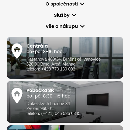
O společnosti
Služby
Vše o nákupu
Centrála
po-pá: 8-16 hod.
Kaštanová 489/34, Brněnské Ivanovice
620 00 Brno, Areál Manag
telefon: +420 770 130 093
Pobočka SK
po-pá: 8:30 -15 hod.
Dukelských hrdinov 34
Zvolen 960 01
telefon: (+421) 045 536 6845