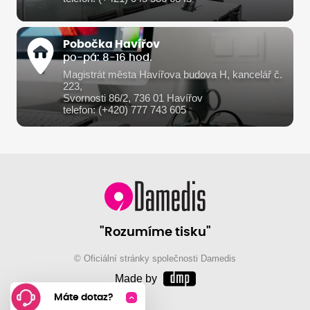
Pobočka Havířov
po-pá: 8-16 hod.
Magistrát města Havířova budova H, kancelář č.
223,
Svornosti 86/2, 736 01 Havířov
telefon: (+420) 777 743 605
"Rozumíme tisku"
© Oficiální stránky společnosti Damedis
Made by
Máte dotaz?