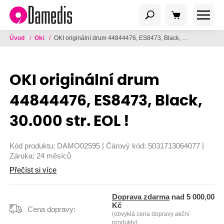
Úvod
/
Oki
/
OKI originální drum 44844476, ES8473, Black, 30.000 str. EOL !
OKI originální drum
44844476, ES8473, Black,
30.000 str. EOL !
|
|
Kód produktu:
DAMO02595
Čárový kód:
5031713064077
Záruka:
24 měsíců
Přečíst si více
Doprava zdarma
nad 5 000,00
Kč
Cena dopravy:
(obvyklá cena dopravy akční
produkty)