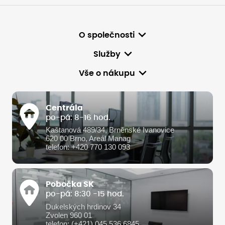
O společnosti
Služby
Vše o nákupu
Centrála
po-pá: 8-16 hod.
Kaštanová 489/34, Brněnské Ivanovice
620 00 Brno, Areál Manag
telefon: +420 770 130 093
Pobočka SK
po-pá: 8:30 -15 hod.
Dukelských hrdinov 34
Zvolen 960 01
telefon: (+421) 045 536 6845