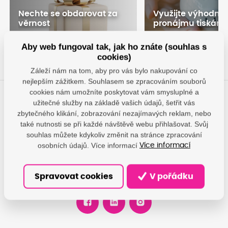
Nechte se obdarovat za
Využijte výhodné
věrnost
pronájmu tiskáre
Chci dárek
Pronajmout
Aby web fungoval tak, jak ho znáte (souhlas s
cookies)
Záleží nám na tom, aby pro vás bylo nakupování co
nejlepším zážitkem. Souhlasem se zpracováním souborů
cookies nám umožníte poskytovat vám smysluplné a
užitečné služby na základě vašich údajů, šetřit vás
Máte otázky?
zbytečného klikání, zobrazování nezajímavých reklam, nebo
Dáme vám odpovědi, pomůžeme najít nejvhodnější řešení.
také nutnosti se při každé návštěvě webu přihlašovat. Svůj
souhlas můžete kdykoliv změnit na stránce zpracování
osobních údajů. Více informací
Více informací
info@damedis.cz
+420 770 130 093
Spravovat cookies
V pořádku
po-pá: 8-16 h.