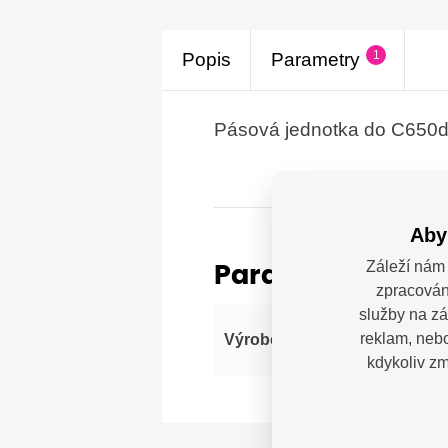
1
Popis
Parametry
Pásová jednotka do C650dn
Aby
Záleží nám 
Parametry
zpracován
služby na zá
OKI
reklam, nebo
Výrobce
de.
kdykoliv zm