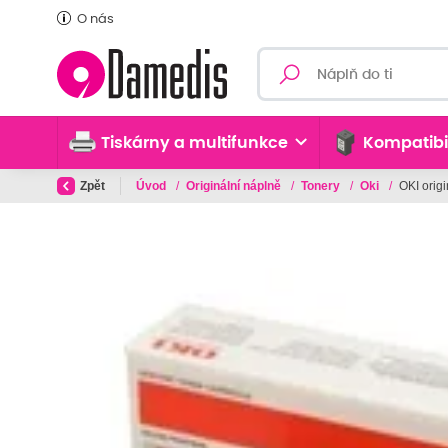
O nás
Tiskárny a multifunkce
Kompatibi
Zpět
Úvod
/
Originální náplně
/
Tonery
/
Oki
/
OKI orig