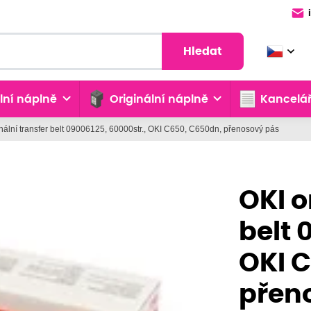
Hledat
lní náplně
Originální náplně
Kancelář
inální transfer belt 09006125, 60000str., OKI C650, C650dn, přenosový pás
OKI o
belt 
OKI 
přen