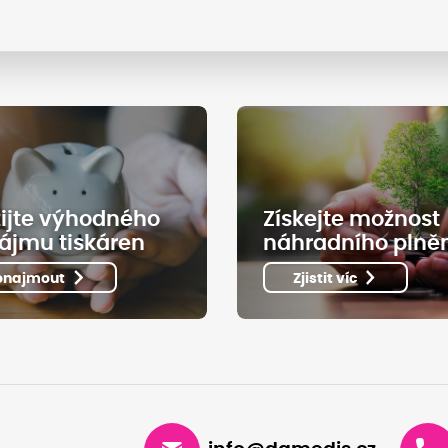
ijte výhodného
Získejte možnost
ájmu tiskáren
náhradního plně
onajmout
Zjistit víc