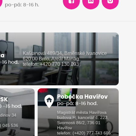
po-pá: 8-16 h.
Kaštanová 489/34, Brněnské Ivanovice
la
620 00 Brno, Areál Manag
-16 hod.
telefon: +420 770 130 093
Pobočka Havířov
 SK
po-pá: 8-16 hod.
 -15 hod.
Magistrát města Havířova
dinov 34
budova H, kancelář č. 223,
1
Svornosti 86/2, 736 01
1) 045 536
Havířov
telefon: (+420) 777 743 605