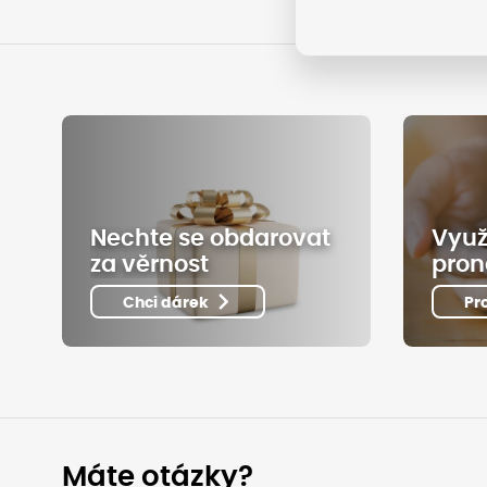
Nechte se obdarovat
Využ
za věrnost
pron
Chci dárek
Pr
Máte otázky?