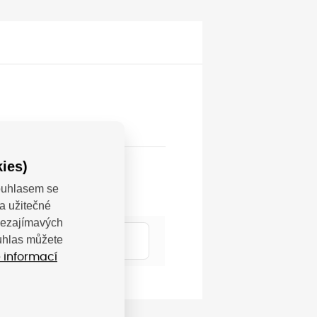
ies)
Souhlasem se
a užitečné
 nezajímavých
üsseldorf 40549, DE;
ouhlas můžete
 informací