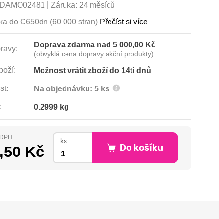
|
DAMO02481
Záruka:
24 měsíců
ka do C650dn (60 000 stran)
Přečíst si více
Doprava zdarma
nad 5 000,00 Kč
ravy:
(obvyklá cena dopravy akční produkty)
boží:
Možnost vrátit zboží do 14ti dnů
st:
Na objednávku: 5 ks
:
0,2999 kg
s DPH
ks:
,50 Kč
Do košíku