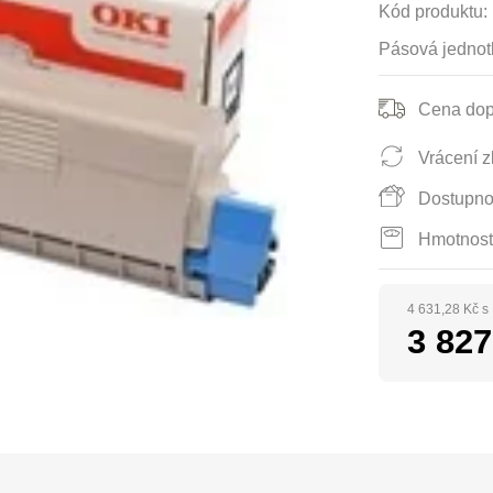
Kód produktu:
Pásová jednot
Cena dop
Vrácení z
Dostupno
Hmotnost
4 631,28 Kč 
3 827