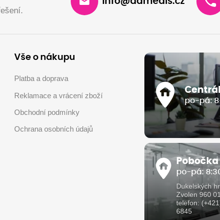
info@damedis.cz
ešení.
Vše o nákupu
Platba a doprava
Centrá
Reklamace a vrácení zboží
po-pá: 8
Obchodní podmínky
Ochrana osobních údajů
Pobočka
po-pá: 8:30
Dukelských hr
Zvolen 960 0
telefon: (+42
6845