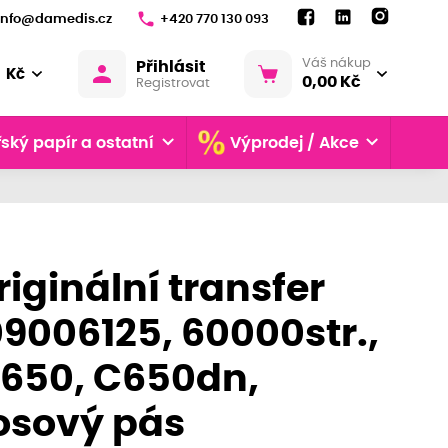
info@damedis.cz
+420 770 130 093
Váš nákup
Přihlásit
Kč
0,00 Kč
Registrovat
ský papír a ostatní
Výprodej / Akce
riginální transfer
09006125, 60000str.,
C650, C650dn,
osový pás