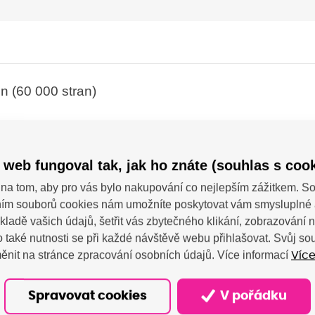
 (60 000 stran)
 web fungoval tak, jak ho znáte (souhlas s cook
na tom, aby pro vás bylo nakupování co nejlepším zážitkem. 
ím souborů cookies nám umožníte poskytovat vám smysluplné 
kladě vašich údajů, šetřit vás zbytečného klikání, zobrazování
 - OKI EUROPE (Deutschland & Österreich); Hansaallee 187, D
 také nutnosti se při každé návštěvě webu přihlašovat. Svůj s
support@okieurope.com
ěnit na stránce zpracování osobních údajů. Více informací
Více
Spravovat cookies
V pořádku