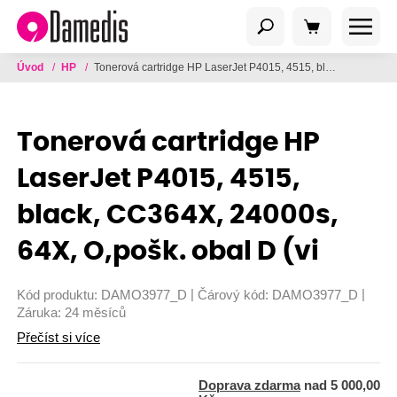
Úvod
/
HP
/
Tonerová cartridge HP LaserJet P4015, 4515, black, CC364X, 24000s, 64X, O,pošk. obal D (vi
Tonerová cartridge HP
LaserJet P4015, 4515,
black, CC364X, 24000s,
64X, O,pošk. obal D (vi
|
|
Kód produktu:
DAMO3977_D
Čárový kód:
DAMO3977_D
Záruka:
24 měsíců
Přečíst si více
Doprava zdarma
nad 5 000,00