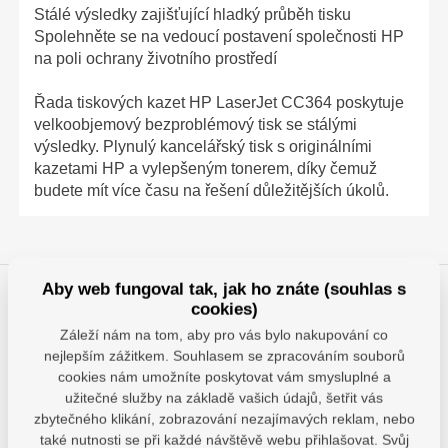
Stálé výsledky zajišťující hladký průběh tisku
Spolehněte se na vedoucí postavení společnosti HP
na poli ochrany životního prostředí
Řada tiskových kazet HP LaserJet CC364 poskytuje
velkoobjemový bezproblémový tisk se stálými
výsledky. Plynulý kancelářský tisk s originálními
kazetami HP a vylepšeným tonerem, díky čemuž
budete mít více času na řešení důležitějších úkolů.
Aby web fungoval tak, jak ho znáte (souhlas s
cookies)
Záleží nám na tom, aby pro vás bylo nakupování co
nejlepším zážitkem. Souhlasem se zpracováním souborů
cookies nám umožníte poskytovat vám smysluplné a
užitečné služby na základě vašich údajů, šetřit vás
zbytečného klikání, zobrazování nezajímavých reklam, nebo
Nechte se obdarovat za
Využijte výhodné
věrnost
pronájmu tiskáre
také nutnosti se při každé návštěvě webu přihlašovat. Svůj