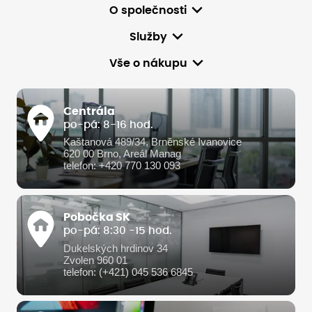
O společnosti
Služby
Vše o nákupu
Centrála
po-pá: 8-16 hod.
Kaštanová 489/34, Brněnské Ivanovice
620 00 Brno, Areál Manag
telefon: +420 770 130 093
Pobočka SK
po-pá: 8:30 -15 hod.
Dukelských hrdinov 34
Zvolen 960 01
telefon: (+421) 045 536 6845