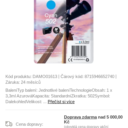
|
|
Kód produktu:
DAMO01613
Čárový kód:
8715946652740
Záruka:
24 měsíců
BaleníTyp balení: Jednotlivé baleníTechnologieObsah: 1 x
3,3ml AzurováKapacita: StandardníZkratka: 502Symbol:
DalekohledVelikost: ...
Přečíst si více
Doprava zdarma
nad 5 000,00
Kč
Cena dopravy:
(obvyklá cena dopravy akční