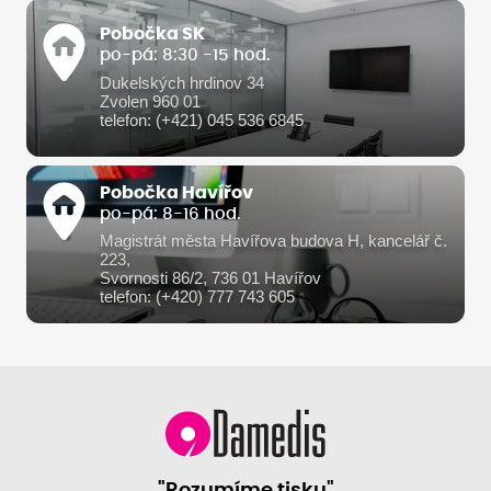
Pobočka SK
po-pá: 8:30 -15 hod.
Dukelských hrdinov 34
Zvolen 960 01
telefon: (+421) 045 536 6845
Pobočka Havířov
po-pá: 8-16 hod.
Magistrát města Havířova budova H, kancelář č.
223,
Svornosti 86/2, 736 01 Havířov
telefon: (+420) 777 743 605
"Rozumíme tisku"