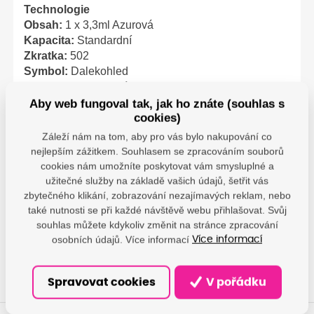
Technologie
Obsah:
1 x 3,3ml Azurová
Kapacita:
Standardní
Zkratka:
502
Symbol:
Dalekohled
Velikost:
Standardní
Aby web fungoval tak, jak ho znáte (souhlas s
cookies)
Záleží nám na tom, aby pro vás bylo nakupování co
nejlepším zážitkem. Souhlasem se zpracováním souborů
Parametry
cookies nám umožníte poskytovat vám smysluplné a
užitečné služby na základě vašich údajů, šetřit vás
Epson - Epson Europe
zbytečného klikání, zobrazování nezajímavých reklam, nebo
B.V.; Hoogoorddreef 5,
Výrobce
také nutnosti se při každé návštěvě webu přihlašovat. Svůj
1101 BA Amsterdam,
souhlas můžete kdykoliv změnit na stránce zpracování
NL; info@epson.nl
osobních údajů. Více informací
Více informací
Spravovat cookies
V pořádku