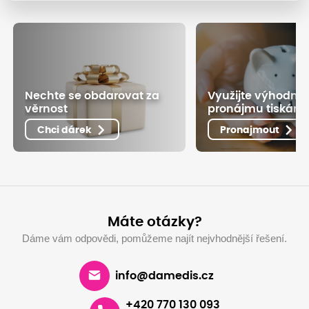
Nechte se obdarovat za
Využijte výhodné
věrnost
pronájmu tiskáre
Chci dárek
Pronajmout
Máte otázky?
Dáme vám odpovědi, pomůžeme najít nejvhodnější řešení.
info@damedis.cz
+420 770 130 093