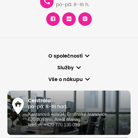
po-pá: 8-16 h.
O společnosti
Služby
Vše o nákupu
Centrála
po-pá: 8-16 hod.
Kaštanová 489/34, Brněnské Ivanovice
620 00 Brno, Areál Manag
telefon: +420 770 130 093