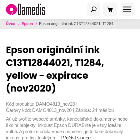
Úvod
/
Epson
/
Epson originální ink C13T12844021, T1284, yellow - expirace (nov2020)
Epson originální ink
C13T12844021, T1284,
yellow - expirace
(nov2020)
|
Kód produktu:
DAMO4813_nov20
|
Čárový kód:
DAMO4813_nov20
Záruka:
24 měsíců
Ať už tvoříte webové stránky, kancelářské dokumenty nebo
školní projekty, inkoust Epson DURABrite je vždy ideální
volba. A protože odolá vodě i ušpinění, je to také dokonalý
inkoust pro tisk lesklých ...
Přečíst si více