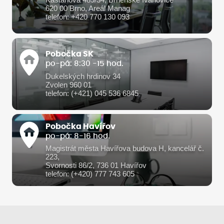
Kaštanová 489/34, Brněnské Ivanovice
620 00 Brno, Areál Manag
telefon: +420 770 130 093
Pobočka SK
po-pá: 8:30 -15 hod.
Dukelských hrdinov 34
Zvolen 960 01
telefon: (+421) 045 536 6845
Pobočka Havířov
po-pá: 8-16 hod.
Magistrát města Havířova budova H, kancelář č.
223,
Svornosti 86/2, 736 01 Havířov
telefon: (+420) 777 743 605