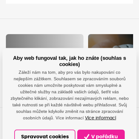
Aby web fungoval tak, jak ho znáte (souhlas s
cookies)
Nechte se obdarovat za
Využijte výhodné
Záleží nám na tom, aby pro vás bylo nakupování co
věrnost
pronájmu tiskáre
nejlepším zážitkem. Souhlasem se zpracováním souborů
Chci dárek
Pronajmout
cookies nám umožníte poskytovat vám smysluplné a
užitečné služby na základě vašich údajů, šetřit vás
zbytečného klikání, zobrazování nezajímavých reklam, nebo
také nutnosti se při každé návštěvě webu přihlašovat. Svůj
souhlas můžete kdykoliv změnit na stránce zpracování
osobních údajů. Více informací
Více informací
Máte otázky?
Dáme vám odpovědi, pomůžeme najít nejvhodnější řešení.
Spravovat cookies
V pořádku