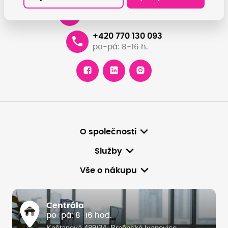
info@damedis.cz
+420 770 130 093
po-pá: 8-16 h.
O společnosti
Služby
Vše o nákupu
Centrála
po-pá: 8-16 hod.