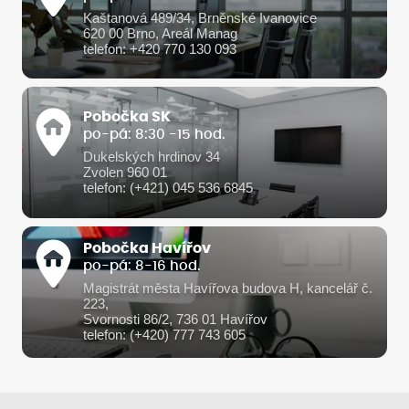
Kaštanová 489/34, Brněnské Ivanovice
620 00 Brno, Areál Manag
telefon: +420 770 130 093
Pobočka SK
po-pá: 8:30 -15 hod.
Dukelských hrdinov 34
Zvolen 960 01
telefon: (+421) 045 536 6845
Pobočka Havířov
po-pá: 8-16 hod.
Magistrát města Havířova budova H, kancelář č.
223,
Svornosti 86/2, 736 01 Havířov
telefon: (+420) 777 743 605