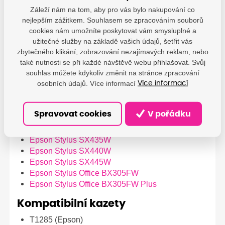
Záleží nám na tom, aby pro vás bylo nakupování co
nejlepším zážitkem. Souhlasem se zpracováním souborů
cookies nám umožníte poskytovat vám smysluplné a
Kompatibilní tiskárny
užitečné služby na základě vašich údajů, šetřit vás
Epson Stylus S22
zbytečného klikání, zobrazování nezajímavých reklam, nebo
Epson Stylus SX125
také nutnosti se při každé návštěvě webu přihlašovat. Svůj
souhlas můžete kdykoliv změnit na stránce zpracování
Epson Stylus SX130
osobních údajů. Více informací
Epson Stylus SX230
Více informací
Epson Stylus SX235W
Epson Stylus SX420W
Spravovat cookies
V pořádku
Epson Stylus SX425W
Epson Stylus SX430W
Epson Stylus SX435W
Epson Stylus SX440W
Epson Stylus SX445W
Epson Stylus Office BX305FW
Epson Stylus Office BX305FW Plus
Kompatibilní kazety
T1285 (Epson)