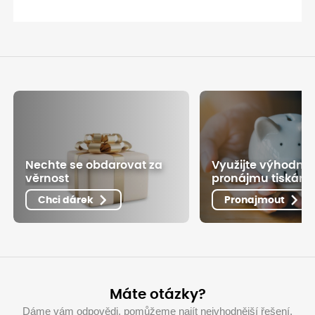
Nechte se obdarovat za
Využijte výhodné
věrnost
pronájmu tiskáre
Chci dárek
Pronajmout
Máte otázky?
Dáme vám odpovědi, pomůžeme najít nejvhodnější řešení.