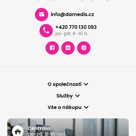
info@damedis.cz
+420 770 130 093
po-pá: 8-16 h.
O společnosti
Služby
Vše o nákupu
Centrála
po-pá: 8-16 hod.