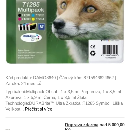
|
|
Kód produktu:
DAMO8640
Čárový kód:
8715946624662
Záruka:
24 měsíců
Typ balení:Multipack Obsah :1 x 3,5 ml Purpurová, 1 x 3,5 ml
Azurová, 1 x 5,9 ml Černá, 1 x 3,5 ml Žlutá
Technologie:DURABrite™ Ultra Zkratka :T1285 Symbol :Liška
Velikost...
Přečíst si více
Doprava zdarma
nad 5 000,00
Kč