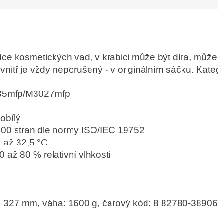
íce kosmetických vad, v krabici může být díra, může 
uvnitř je vždy neporušený - v originálním sáčku. Kate
035mfp/M3027mfp
obílý
 000 stran dle normy ISO/IEC 19752
 až 32,5 °C
 až 80 % relativní vlhkosti
 x 327 mm, váha: 1600 g, čarový kód: 8 82780-38906 