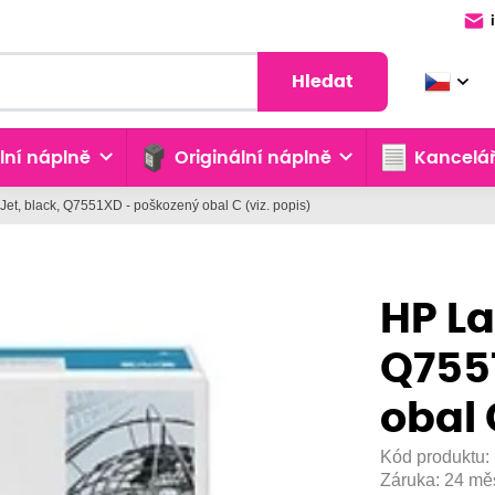
Hledat
lní náplně
Originální náplně
Kancelář
et, black, Q7551XD - poškozený obal C (viz. popis)
HP La
Q755
obal 
Kód produktu:
Záruka:
24 mě