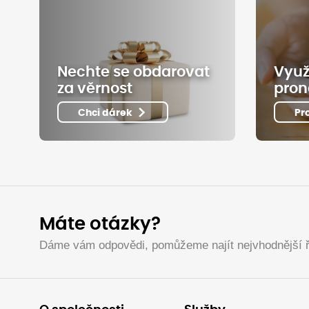
Nechte se obdarovat
Využ
za věrnost
pron
Chci dárek
Pr
Máte otázky?
Dáme vám odpovědi, pomůžeme najít nejvhodnější ř