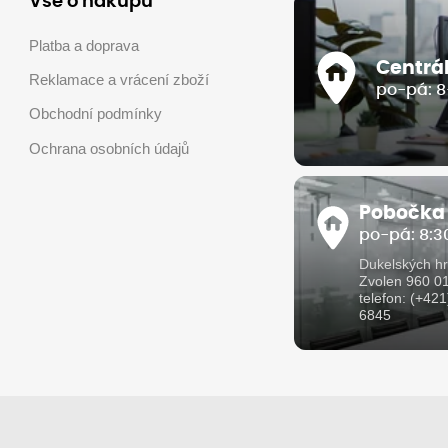
Vše o nákupu
Platba a doprava
Centrá
Reklamace a vrácení zboží
po-pá: 8
Obchodní podmínky
Ochrana osobních údajů
Pobočka
po-pá: 8:30
Dukelských hr
Zvolen 960 0
telefon: (+42
6845