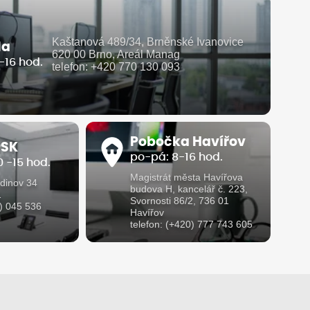
Kaštanová 489/34, Brněnské Ivanovice
la
620 00 Brno, Areál Manag
-16 hod.
telefon: +420 770 130 093
Pobočka Havířov
 SK
po-pá: 8-16 hod.
 -15 hod.
Magistrát města Havířova
dinov 34
budova H, kancelář č. 223,
1
Svornosti 86/2, 736 01
1) 045 536
Havířov
telefon: (+420) 777 743 605