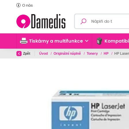
O nás
Tiskárny a multifunkce
Kompatibi
Zpět
Úvod
/
Originální náplně
/
Tonery
/
HP
/
HP LaserJ