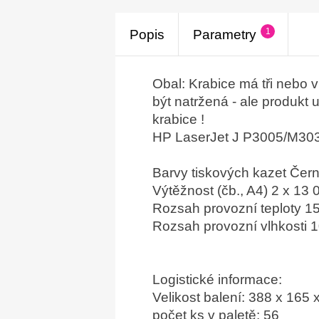
1
Popis
Parametry
Obal: Krabice má tři nebo v
být natržená - ale produkt 
krabice !
HP LaserJet J P3005/M3
Barvy tiskových kazet Čern
Výtěžnost (čb., A4) 2 x 13
Rozsah provozní teploty 15
Rozsah provozní vlhkosti 10
Logistické informace:
Velikost balení: 388 x 165
počet ks v paletě: 56