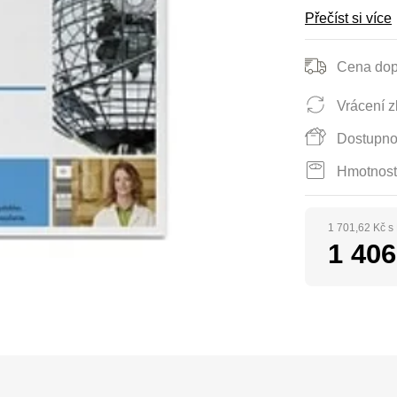
Přečíst si více
Cena dop
Vrácení z
Dostupno
Hmotnost
1 701,62 Kč 
1 406