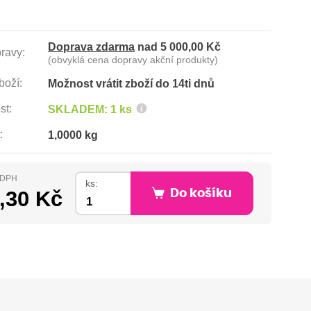
Doprava zdarma
nad 5 000,00 Kč
ravy:
(obvyklá cena dopravy akční produkty)
boží:
Možnost vrátit zboží do 14ti dnů
st:
SKLADEM: 1 ks
:
1,0000 kg
s DPH
ks:
,30 Kč
Do košíku