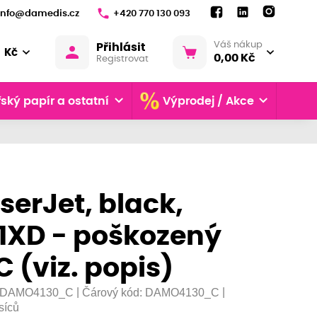
info@damedis.cz
+420 770 130 093
Váš nákup
Přihlásit
Kč
0,00 Kč
Registrovat
ský papír a ostatní
Výprodej / Akce
serJet, black,
1XD - poškozený
C (viz. popis)
|
|
DAMO4130_C
Čárový kód:
DAMO4130_C
síců