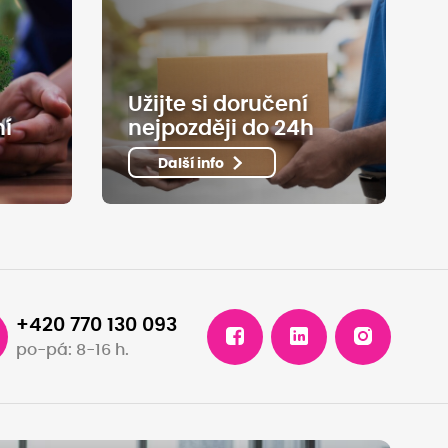
Užijte si doručení
ní
nejpozději do 24h
Další info
+420 770 130 093
po-pá: 8-16 h.