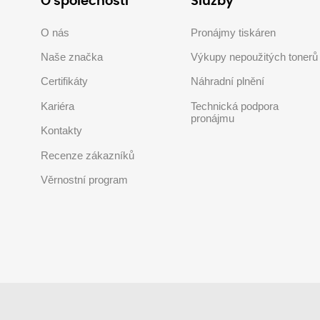
O společnosti
Služby
O nás
Pronájmy tiskáren
Naše značka
Výkupy nepoužitých tonerů
Certifikáty
Náhradní plnění
Kariéra
Technická podpora
pronájmu
Kontakty
Recenze zákazníků
Věrnostní program