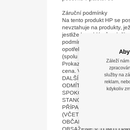
Záruční podmínky
Na tento produkt HP se pos
nevztahuje na produkty, jež
jestliže k problémům došlo
podmínkami provozního pros
opotřebován běžným používán
Aby
(spolu s písemným popisem
Záleží nám 
Prokazatelně vadné produ
zpracován
cena. V RÁMCI STANOV
služby na zá
DALŠÍ PÍSEMNÉ NEBO Ú
reklam, nebo
ODMÍTÁ JAKÉKOLI PŘED
kdykoliv zm
SPOKOJENOSTI S KVALI
STANOVENÉM MÍSTNÍMI 
PŘÍPADĚ ODPOVÍDAT ZA 
(VČETNĚ ZTRÁT ZISKU Č
OBČANSKOPRÁVNÍHO DEL
OBSAŽENÉ V TOMTO PRO