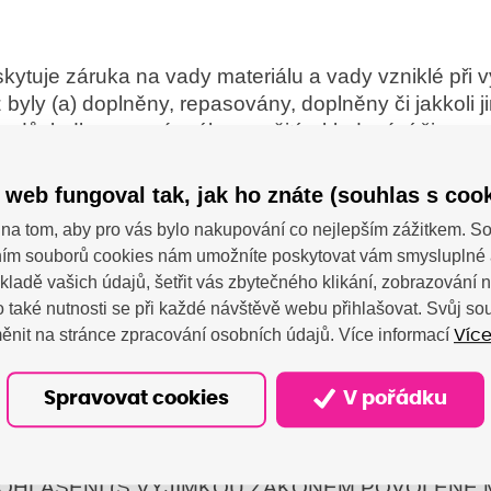
kytuje záruka na vady materiálu a vady vzniklé při 
 byly (a) doplněny, repasovány, doplněny či jakkoli 
 v důsledku nesprávného použití, skladování či prov
tředí, jež byly pro daný tiskový produkt určeny neb
ím. Chcete-li uplatnit záruku, vraťte produkt v prod
 web fungoval tak, jak ho znáte (souhlas s cook
 problému a ukázkami tisku), nebo se obraťte na z
na tom, aby pro vás bylo nakupování co nejlepším zážitkem. 
kty HP vám budou společností HP vyměněny nebo v
ím souborů cookies nám umožníte poskytovat vám smysluplné 
ENÉM MÍSTNÍMI ZÁKONY VÝŠE UVEDENÁ ZÁRUK
kladě vašich údajů, šetřit vás zbytečného klikání, zobrazování
STNÍ, ZÁRUČNÍ ČI JINÉ PODMÍNKY. SPOLEČNO
 také nutnosti se při každé návštěvě webu přihlašovat. Svůj s
POKLÁDANÉ ZÁRUKY ČI PODMÍNKY VZTAHUJÍCÍ
ěnit na stránce zpracování osobních údajů. Více informací
Více
TOU NEBO VHODNÉMU POUŽITÍ PRO URČITÝ ÚČ
ZÁKONY NEBUDE SPOLEČNOST HP ANI JEJÍ D
Spravovat cookies
V pořádku
JAKÉKOLI PŘÍMÉ, ZVLÁŠTNÍ, NÁHODNÉ, NÁSLE
I DAT), A TO I V PŘÍPADĚ ŽALOBY NA ZÁKLAD
IKTU A TAKÉ V OSTATNÍCH PŘÍPADECH. POD
HLÁŠENÍ (S VÝJIMKOU ZÁKONEM POVOLENÉ M