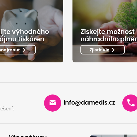
ijte výhodného
Získejte možnost
ájmu tiskáren
náhradního plně
onajmout
Zjistit víc
info@damedis.cz
ešení.