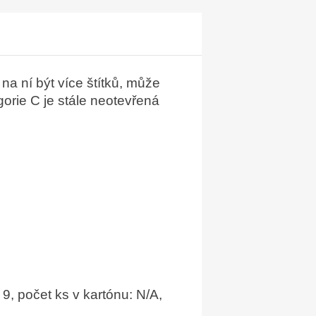
na ní být více štítků, může
gorie C je stále neotevřená
9, počet ks v kartónu: N/A,