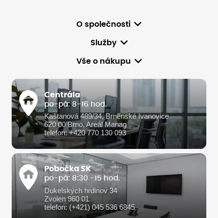
O společnosti
Služby
Vše o nákupu
Centrála
po-pá: 8-16 hod.
Kaštanová 489/34, Brněnské Ivanovice
620 00 Brno, Areál Manag
telefon: +420 770 130 093
Pobočka SK
po-pá: 8:30 -15 hod.
Dukelských hrdinov 34
Zvolen 960 01
telefon: (+421) 045 536 6845