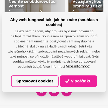
Nechte se obdarovat za
Využijte výhodné
věrnost
pronájmu tiskáre
Chci dárek
Pronajmout
Aby web fungoval tak, jak ho znáte (souhlas s
cookies)
Záleží nám na tom, aby pro vás bylo nakupování co
nejlepším zážitkem. Souhlasem se zpracováním souborů
cookies nám umožníte poskytovat vám smysluplné a
Máte otázky?
užitečné služby na základě vašich údajů, šetřit vás
zbytečného klikání, zobrazování nezajímavých reklam, nebo
Dáme vám odpovědi, pomůžeme najít nejvhodnější řešení.
také nutnosti se při každé návštěvě webu přihlašovat. Svůj
souhlas můžete kdykoliv změnit na stránce zpracování
info@damedis.cz
osobních údajů. Více informací
Více informací
+420 770 130 093
po-pá: 8-16 h.
Spravovat cookies
V pořádku