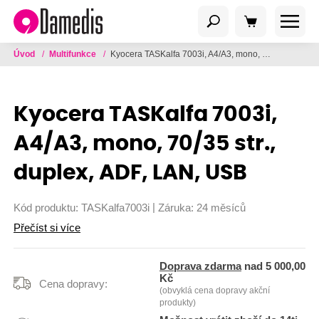
Úvod
/
Multifunkce
/
Kyocera TASKalfa 7003i, A4/A3, mono, 70/35 str., duplex, ADF, LAN, USB
Kyocera TASKalfa 7003i,
A4/A3, mono, 70/35 str.,
duplex, ADF, LAN, USB
|
Kód produktu:
TASKalfa7003i
Záruka:
24 měsíců
Přečíst si více
Doprava zdarma
nad 5 000,00
Kč
Cena dopravy:
(obvyklá cena dopravy akční
produkty)