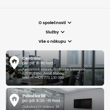
O společnosti
Služby
Vše o nákupu
Centrála
po-pá: 8-16 hod.
Kaštanová 489/34, Brněnské Ivanovice
620 00 Brno, Areál Manag
telefon: +420 770 130 093
Pobočka SK
po-pá: 8:30 -15 hod.
Dukelských hrdinov 34