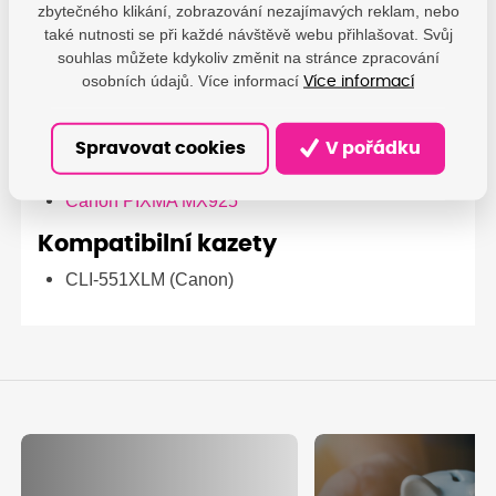
Canon PIXMA MG 5500
zbytečného klikání, zobrazování nezajímavých reklam, nebo
Canon PIXMA MG 5550
také nutnosti se při každé návštěvě webu přihlašovat. Svůj
Canon PIXMA MG 5650
souhlas můžete kdykoliv změnit na stránce zpracování
Canon PIXMA MG 6350
osobních údajů. Více informací
Více informací
Canon PIXMA MG 6400
Canon PIXMA MG 6450
Spravovat cookies
V pořádku
Canon PIXMA MG 7150
Canon PIXMA MG 7550
Canon PIXMA MX925
Kompatibilní kazety
CLI-551XLM (Canon)