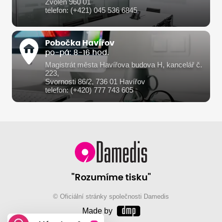
Zvolen 960 01
telefon: (+421) 045 536 6845
Pobočka Havířov
po-pá: 8-16 hod.
Magistrát města Havířova budova H, kancelář č.
223,
Svornosti 86/2, 736 01 Havířov
telefon: (+420) 777 743 605
"Rozumíme tisku"
© Oficiální stránky společnosti Damedis
Made by