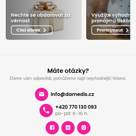
Nechte se obdarovat za
Využijte výhodné
věrnost
pronájmu tiskáre
Chci dárek
Pronajmout
Máte otázky?
Dáme vám odpovědi, pomůžeme najít nejvhodnější řešení.
info@damedis.cz
+420 770 130 093
po-pá: 8-16 h.