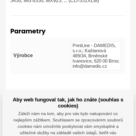
5450, MG 6350, MX925, ... (CLi-551XLM)
Parametry
PrintLine - DAMEDIS,
s.r.o.; Kaštanová
Výrobce
489/34, Brněnské
Ivanovice, 620 00 Brno;
info@damedis.cz
Aby web fungoval tak, jak ho znáte (souhlas s
cookies)
Kompatibilní tiskárny
Záleží nám na tom, aby pro vás bylo nakupování co
Canon PIXMA iP7250
nejlepším zážitkem. Souhlasem se zpracováním souborů
Canon PIXMA MG 5400
cookies nám umožníte poskytovat vám smysluplné a
Canon PIXMA MG 5450
užitečné služby na základě vašich údajů, šetřit vás