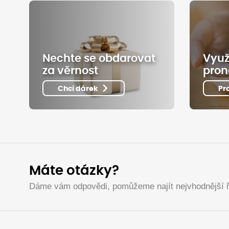
Nechte se obdarovat
Využ
za věrnost
pron
Chci dárek
Pr
Máte otázky?
Dáme vám odpovědi, pomůžeme najít nejvhodnější ř