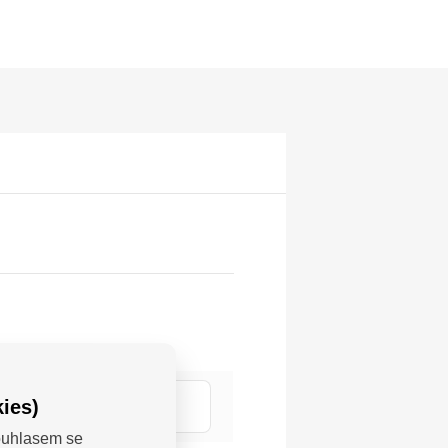
, 620 00 Brno;
ies)
Souhlasem se