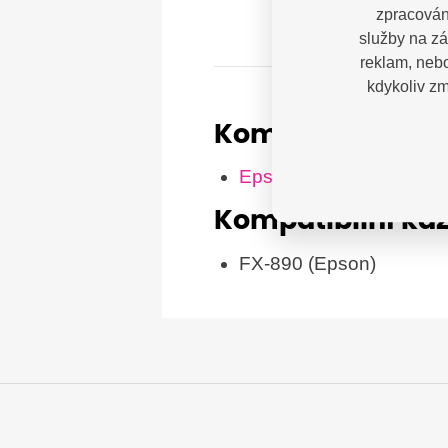
zpracován
služby na zá
reklam, nebo
kdykoliv zm
Kompatibilní tis
Epson FX-890
Kompatibilní ka
FX-890 (Epson)