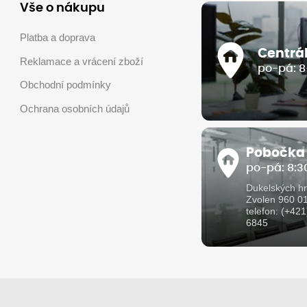
Vše o nákupu
Platba a doprava
Centrá
Reklamace a vrácení zboží
po-pá: 8
Obchodní podmínky
Ochrana osobních údajů
Pobočka
po-pá: 8:30
Dukelských hr
Zvolen 960 0
telefon: (+42
6845