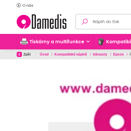
O nás
Tiskárny a multifunkce
Kompatibi
Zpět
Úvod
/
Kompatibilní náplně
/
Inkousty
/
Epson
/