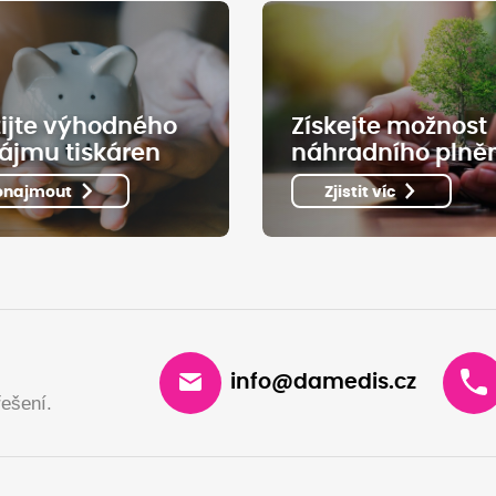
ijte výhodného
Získejte možnost
ájmu tiskáren
náhradního plně
onajmout
Zjistit víc
info@damedis.cz
ešení.