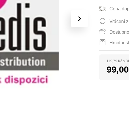
Cena dop
›
Vrácení z
Dostupno
Hmotnost
119,79 Kč s 
99,0