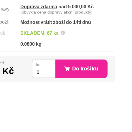
Doprava zdarma
nad 5 000,00 Kč
ravy:
(obvyklá cena dopravy akční produkty)
boží:
Možnost vrátit zboží do 14ti dnů
st:
SKLADEM: 67 ks
:
0,0800 kg
DPH
ks:
0 Kč
Do košíku