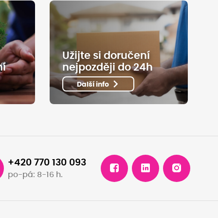
Užijte si doručení
ní
nejpozději do 24h
Další info
+420 770 130 093
po-pá: 8-16 h.