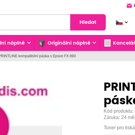
Hledat
lní náplně
Originální náplně
Kancelář
PRINTLINE kompatibilní páska s Epson FX 890
PRINT
páska
Kód produktu:
Záruka:
24 mě
Toner pro tisk