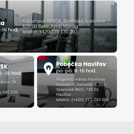
Kaštanová 489/34, Brněnské Ivanovice
la
620 00 Brno, Areál Manag
-16 hod.
telefon: +420 770 130 093
Pobočka Havířov
 SK
po-pá: 8-16 hod.
 -15 hod.
Magistrát města Havířova
dinov 34
budova H, kancelář č. 223,
1
Svornosti 86/2, 736 01
1) 045 536
Havířov
telefon: (+420) 777 743 605