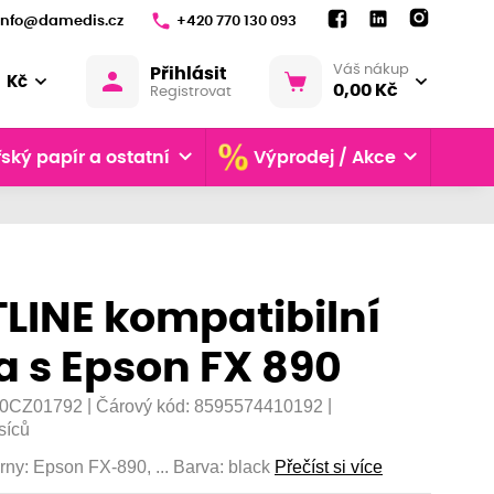
info@damedis.cz
+420 770 130 093
Váš nákup
Přihlásit
Kč
0,00 Kč
Registrovat
ský papír a ostatní
Výprodej / Akce
LINE kompatibilní
 s Epson FX 890
|
|
0CZ01792
Čárový kód:
8595574410192
síců
árny: Epson FX-890, ... Barva: black
Přečíst si více