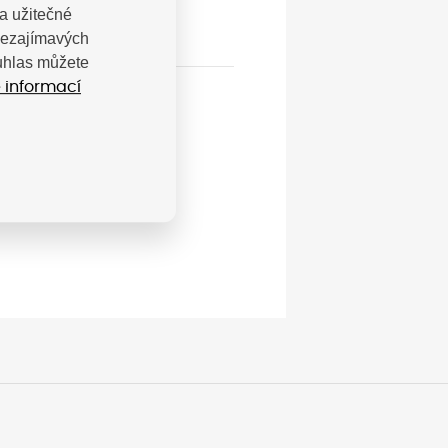
a užitečné
 nezajímavých
ouhlas můžete
 informací