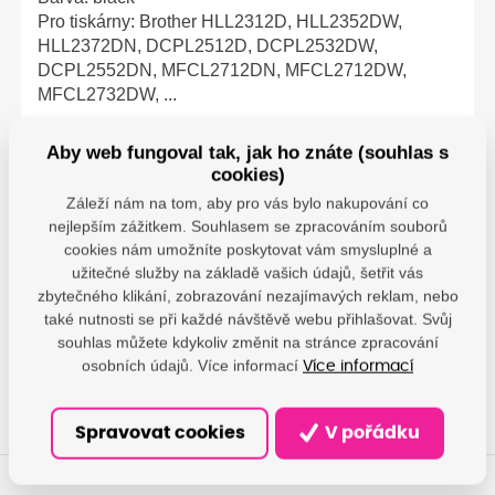
Pro tiskárny: Brother HLL2312D, HLL2352DW,
HLL2372DN, DCPL2512D, DCPL2532DW,
DCPL2552DN, MFCL2712DN, MFCL2712DW,
MFCL2732DW, ...
Aby web fungoval tak, jak ho znáte (souhlas s
cookies)
Záleží nám na tom, aby pro vás bylo nakupování co
Parametry
nejlepším zážitkem. Souhlasem se zpracováním souborů
cookies nám umožníte poskytovat vám smysluplné a
PrintLine - DAMEDIS,
užitečné služby na základě vašich údajů, šetřit vás
s.r.o.; Kaštanová
Výrobce
489/34, Brněnské
zbytečného klikání, zobrazování nezajímavých reklam, nebo
Ivanovice, 620 00 Brno;
také nutnosti se při každé návštěvě webu přihlašovat. Svůj
info@damedis.cz
souhlas můžete kdykoliv změnit na stránce zpracování
osobních údajů. Více informací
Více informací
Spravovat cookies
V pořádku