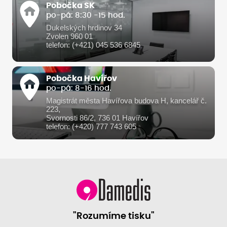
Pobočka SK
po-pá: 8:30 -15 hod.
Dukelských hrdinov 34
Zvolen 960 01
telefon: (+421) 045 536 6845
Pobočka Havířov
po-pá: 8-16 hod.
Magistrát města Havířova budova H, kancelář č.
223,
Svornosti 86/2, 736 01 Havířov
telefon: (+420) 777 743 605
"Rozumíme tisku"