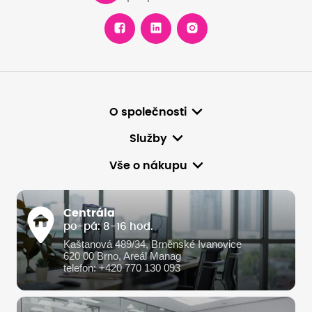
O společnosti
Služby
Vše o nákupu
Centrála
po-pá: 8-16 hod.
Kaštanová 489/34, Brněnské Ivanovice
620 00 Brno, Areál Manag
telefon: +420 770 130 093