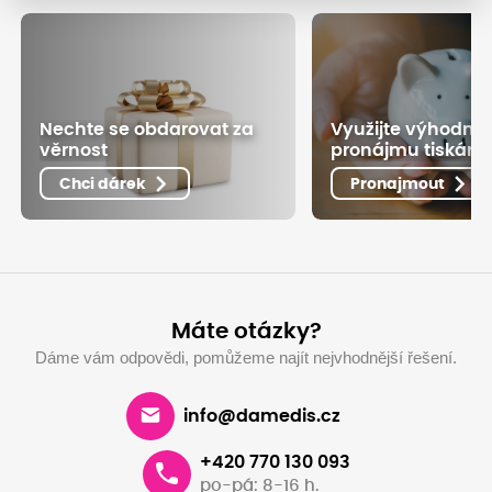
Nechte se obdarovat za
Využijte výhodné
věrnost
pronájmu tiskáre
Chci dárek
Pronajmout
Máte otázky?
Dáme vám odpovědi, pomůžeme najít nejvhodnější řešení.
info@damedis.cz
+420 770 130 093
po-pá: 8-16 h.