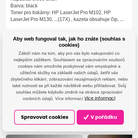
Barva: black
Toner pro tiskárny: HP LaserJet Pro M102, HP
LaserJet Pro M130, ...(17X) , kazeta obsahuje čip, ...
Aby web fungoval tak, jak ho znáte (souhlas s
cookies)
Parametry
Záleží nám na tom, aby pro vás bylo nakupování co
nejlepším zážitkem. Souhlasem se zpracováním souborů
PrintLine - DAMEDIS,
cookies nám umožníte poskytovat vám smysluplné a
s.r.o.; Kaštanová
užitečné služby na základě vašich údajů, šetřit vás
Výrobce
489/34, Brněnské
zbytečného klikání, zobrazování nezajímavých reklam, nebo
Ivanovice, 620 00 Brno;
také nutnosti se při každé návštěvě webu přihlašovat. Svůj
info@damedis.cz
souhlas můžete kdykoliv změnit na stránce zpracování
osobních údajů. Více informací
Více informací
Spravovat cookies
V pořádku