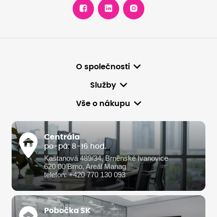
O společnosti
Služby
Vše o nákupu
Centrála
po-pá: 8-16 hod.
Kaštanová 489/34, Brněnské Ivanovice
620 00 Brno, Areál Manag
telefon: +420 770 130 093
Pobočka SK