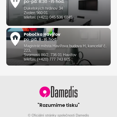
po-pá: 8:30 -15 hod.
Dukelských hrdinov 34
Zvolen 960 01
telefon: (+421) 045 536 6845
Pobočka Havířov
po-pá: 8-16 hod.
Magistrát města Havířova budova H, kancelář č.
223,
Svornosti 86/2, 736 01 Havířov
telefon: (+420) 777 743 605
"Rozumíme tisku"
© Oficiální stránky společnosti Damedis