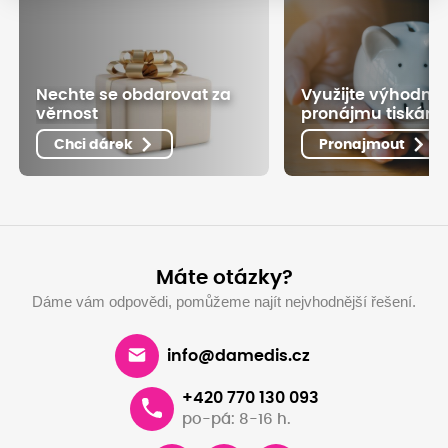
Nechte se obdarovat za
Využijte výhodné
věrnost
pronájmu tiskáre
Chci dárek
Pronajmout
Máte otázky?
Dáme vám odpovědi, pomůžeme najít nejvhodnější řešení.
info@damedis.cz
+420 770 130 093
po-pá: 8-16 h.