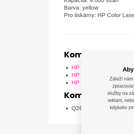
Kapacita: 4.000 stran
Barva: yellow
Pro tiskárny: HP Color Lase
Kompatibilní tis
HP ColorLaserJet 3500
Aby
HP ColorLaserJet 3550
Záleží nám 
HP ColorLaserJet 3550
zpracován
služby na zá
Kompatibilní ka
reklam, nebo
Q2672A (HP)
kdykoliv zm