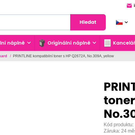
Hledat
lní náplně
Originální náplně
Kancelář
ckard
/
PRINTLINE kompatibilní toner s HP Q2672A, No.309A, yellow
PRINT
toner
No.30
Kód produktu:
Záruka:
24 mě