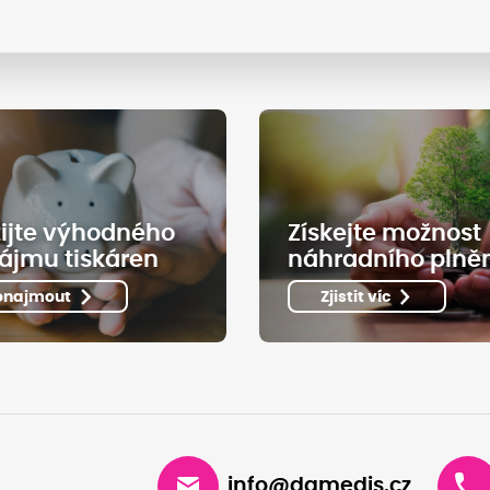
ijte výhodného
Získejte možnost
ájmu tiskáren
náhradního plně
onajmout
Zjistit víc
info@damedis.cz