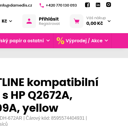
info@damedis.cz
+420 770 130 093
Váš nákup
Přihlásit
Kč
0,00 Kč
Registrovat
ský papír a ostatní
Výprodej / Akce
LINE kompatibilní
 s HP Q2672A,
9A, yellow
|
|
DH-672AR
Čárový kód:
8595574404931
síců