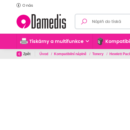
O nás
Tiskárny a multifunkce
Kompatibi
Zpět
Úvod
/
Kompatibilní náplně
/
Tonery
/
Hewlett Pa