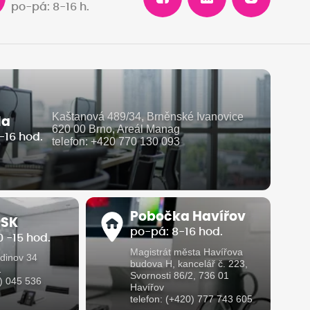
po-pá: 8-16 h.
Kaštanová 489/34, Brněnské Ivanovice
la
620 00 Brno, Areál Manag
-16 hod.
telefon: +420 770 130 093
Pobočka Havířov
 SK
po-pá: 8-16 hod.
 -15 hod.
Magistrát města Havířova
dinov 34
budova H, kancelář č. 223,
1
Svornosti 86/2, 736 01
1) 045 536
Havířov
telefon: (+420) 777 743 605