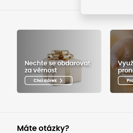
Nechte se obdarovat
Využ
za věrnost
pron
Chci dárek
Pr
Máte otázky?