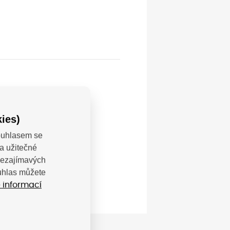
ies)
Souhlasem se
a užitečné
 nezajímavých
ouhlas můžete
 informací