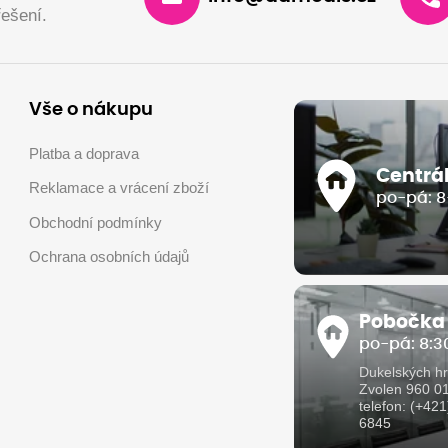
ešení.
Vše o nákupu
Platba a doprava
Centrá
Reklamace a vrácení zboží
po-pá: 8
Obchodní podmínky
Ochrana osobních údajů
Pobočka
po-pá: 8:30
Dukelských hr
Zvolen 960 0
telefon: (+42
6845