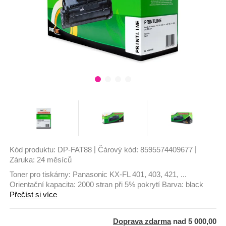
|
|
Kód produktu:
DP-FAT88
Čárový kód:
8595574409677
Záruka:
24 měsíců
Toner pro tiskárny: Panasonic KX-FL 401, 403, 421, ...
Orientační kapacita: 2000 stran při 5% pokrytí Barva: black
Přečíst si více
Doprava zdarma
nad 5 000,00