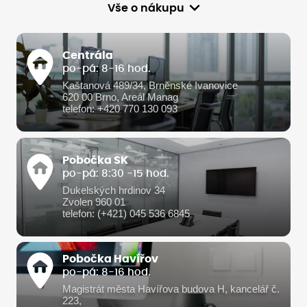
Vše o nákupu
Centrála
po-pá: 8-16 hod.
Kaštanová 489/34, Brněnské Ivanovice
620 00 Brno, Areál Manag
telefon: +420 770 130 093
Pobočka SK
po-pá: 8:30 -15 hod.
Dukelských hrdinov 34
Zvolen 960 01
telefon: (+421) 045 536 6845
Pobočka Havířov
po-pá: 8-16 hod.
Magistrát města Havířova budova H, kancelář č.
223,