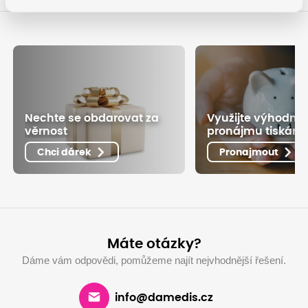
Nechte se obdarovat za
Využijte výhodné
věrnost
pronájmu tiskáre
Chci dárek
Pronajmout
Máte otázky?
Dáme vám odpovědi, pomůžeme najít nejvhodnější řešení.
info@damedis.cz