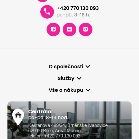
+420 770 130 093
po-pá: 8-16 h.
O společnosti
Služby
Vše o nákupu
Centrála
po-pá: 8-16 hod.
Kaštanová 489/34, Brněnské Ivanovice
620 00 Brno, Areál Manag
telefon: +420 770 130 093