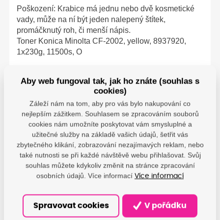
Poškození: Krabice má jednu nebo dvě kosmetické
vady, může na ní být jeden nalepený štítek,
promáčknutý roh, či menší nápis.
Toner Konica Minolta CF-2002, yellow, 8937920,
1x230g, 11500s, O
Aby web fungoval tak, jak ho znáte (souhlas s
cookies)
Parametry
Záleží nám na tom, aby pro vás bylo nakupování co
nejlepším zážitkem. Souhlasem se zpracováním souborů
cookies nám umožníte poskytovat vám smysluplné a
Minolta - Konica
Minolta Business
užitečné služby na základě vašich údajů, šetřit vás
Solutions Germany
zbytečného klikání, zobrazování nezajímavých reklam, nebo
Výrobce
GmbH; Europaallee 17,
také nutnosti se při každé návštěvě webu přihlašovat. Svůj
30855 Langenhagen,
souhlas můžete kdykoliv změnit na stránce zpracování
DE;
info@konicaminolta.eu
osobních údajů. Více informací
Více informací
Spravovat cookies
V pořádku