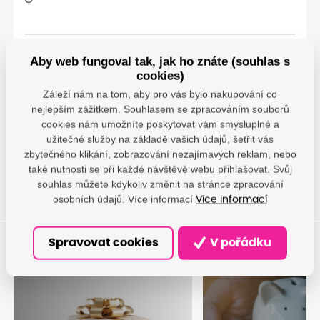
Aby web fungoval tak, jak ho znáte (souhlas s
Parametry
cookies)
Záleží nám na tom, aby pro vás bylo nakupování co
HP - HP Netherlands
nejlepším zážitkem. Souhlasem se zpracováním souborů
BV; Krijgsman 75, 1186
Výrobce
cookies nám umožníte poskytovat vám smysluplné a
DR Amstelveen, NL;
užitečné služby na základě vašich údajů, šetřit vás
hp@hp.com
zbytečného klikání, zobrazování nezajímavých reklam, nebo
také nutnosti se při každé návštěvě webu přihlašovat. Svůj
souhlas můžete kdykoliv změnit na stránce zpracování
osobních údajů. Více informací
Více informací
Spravovat cookies
V pořádku