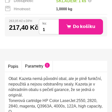
Dostupnost:
SKLADEM: 1 ks
Hmotnost:
1,0000 kg
263,05 Kč s DPH
ks:
217,40 Kč
Do košíku
1
Parametry
Popis
Obal: Kazeta nemá původní obal, ale je plně funkční,
nepoužitá a nejsou odstraněny sealy. Kazeta je v
náhradním obalu s pečetí garance, že se jedná o
originál.
Tonerová cartridge HP Color LaserJet 2550, 2820,
2840, magenta, Q3963A, 4000s, 122A, high capacity,
O