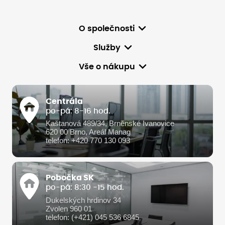
O společnosti
Služby
Vše o nákupu
Centrála
po-pá: 8-16 hod.
Kaštanová 489/34, Brněnské Ivanovice
620 00 Brno, Areál Manag
telefon: +420 770 130 093
Pobočka SK
po-pá: 8:30 -15 hod.
Dukelských hrdinov 34
Zvolen 960 01
telefon: (+421) 045 536 6845