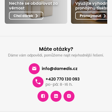
Nechte se obdarovat za
Využijte výhodné
věrnost
pronájmu tiskáre
Chci dárek
Pronajmout
Máte otázky?
Dáme vám odpovědi, pomůžeme najít nejvhodnější řešení.
info@damedis.cz
+420 770 130 093
po-pá: 8-16 h.