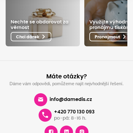
Nechte se obdarovat za
Využijte výhodné
věrnost
pronájmu tiskáre
Chci dárek
Pronajmout
Máte otázky?
Dáme vám odpovědi, pomůžeme najít nejvhodnější řešení.
info@damedis.cz
+420 770 130 093
po-pá: 8-16 h.