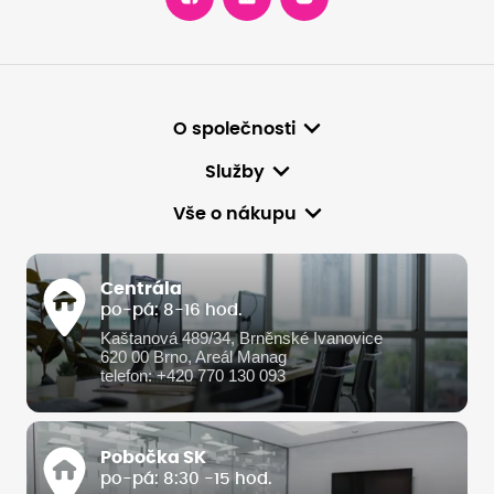
O společnosti
Služby
Vše o nákupu
Centrála
po-pá: 8-16 hod.
Kaštanová 489/34, Brněnské Ivanovice
620 00 Brno, Areál Manag
telefon: +420 770 130 093
Pobočka SK
po-pá: 8:30 -15 hod.