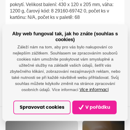
pokrytí. Velikost balení: 430 x 120 x 205 mm, váha:
1200 g, čarový kód: 8 29160-69742 0, počet ks v
kartónu: N/A, počet ks v paletě: 68
Aby web fungoval tak, jak ho znáte (souhlas s
cookies)
Parametry
Záleží nám na tom, aby pro vás bylo nakupování co
nejlepším zážitkem. Souhlasem se zpracováním souborů
cookies nám umožníte poskytovat vám smysluplné a
HP - HP Netherlands
BV; Krijgsman 75, 1186
užitečné služby na základě vašich údajů, šetřit vás
Výrobce
DR Amstelveen, NL;
zbytečného klikání, zobrazování nezajímavých reklam, nebo
hp@hp.com
také nutnosti se při každé návštěvě webu přihlašovat. Svůj
souhlas můžete kdykoliv změnit na stránce zpracování
osobních údajů. Více informací
Více informací
Spravovat cookies
V pořádku