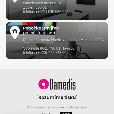
Dukelských hrdinov 34
Zvolen 960 01
telefon: (+421) 045 536 6845
Pobočka Havířov
po-pá: 8-16 hod.
Magistrát města Havířova budova H, kancelář č.
223,
Svornosti 86/2, 736 01 Havířov
telefon: (+420) 777 743 605
"Rozumíme tisku"
© Oficiální stránky společnosti Damedis