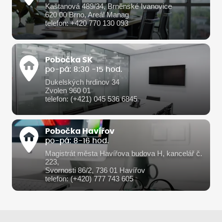
Kaštanová 489/34, Brněnské Ivanovice
620 00 Brno, Areál Manag
telefon: +420 770 130 093
Pobočka SK
po-pá: 8:30 -15 hod.
Dukelských hrdinov 34
Zvolen 960 01
telefon: (+421) 045 536 6845
Pobočka Havířov
po-pá: 8-16 hod.
Magistrát města Havířova budova H, kancelář č.
223,
Svornosti 86/2, 736 01 Havířov
telefon: (+420) 777 743 605