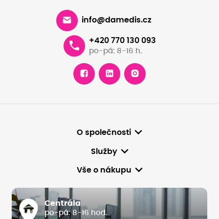
info@damedis.cz
+420 770 130 093
po-pá: 8-16 h.
O společnosti
Služby
Vše o nákupu
Centrála
po-pá: 8-16 hod.