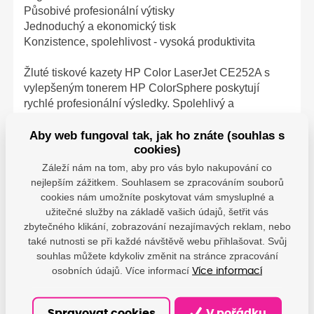
Působivé profesionální výtisky
Jednoduchý a ekonomický tisk
Konzistence, spolehlivost - vysoká produktivita
Žluté tiskové kazety HP Color LaserJet CE252A s
vylepšeným tonerem HP ColorSphere poskytují
rychlé profesionální výsledky. Spolehlivý a
konzistentní tisk běžných dokumentů i
marketingových materiálů a funkce správy
Aby web fungoval tak, jak ho znáte (souhlas s
cookies)
spotřebního materiálu šetřící čas.
Záleží nám na tom, aby pro vás bylo nakupování co
nejlepším zážitkem. Souhlasem se zpracováním souborů
cookies nám umožníte poskytovat vám smysluplné a
užitečné služby na základě vašich údajů, šetřit vás
Parametry
zbytečného klikání, zobrazování nezajímavých reklam, nebo
také nutnosti se při každé návštěvě webu přihlašovat. Svůj
HP - HP Netherlands
souhlas můžete kdykoliv změnit na stránce zpracování
BV; Krijgsman 75, 1186
Výrobce
osobních údajů. Více informací
Více informací
DR Amstelveen, NL;
hp@hp.com
Spravovat cookies
V pořádku