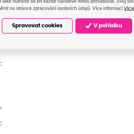
 také nutnosti se při každé návštěvě webu přihlašovat. Svůj s
ěnit na stránce zpracování osobních údajů. Více informací
Více
TS
Spravovat cookies
V pořádku
B
C
P
C