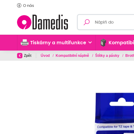
O nás
Tiskárny a multifunkce
Kompatibi
Zpět
Úvod
/
Kompatibilní náplně
/
Štítky a pásky
/
Brot