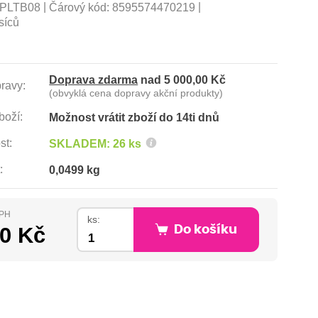
|
|
PLTB08
Čárový kód:
8595574470219
síců
Doprava zdarma
nad 5 000,00 Kč
ravy:
(obvyklá cena dopravy akční produkty)
boží:
Možnost vrátit zboží do 14ti dnů
st:
SKLADEM: 26 ks
:
0,0499 kg
DPH
ks:
00 Kč
Do košíku