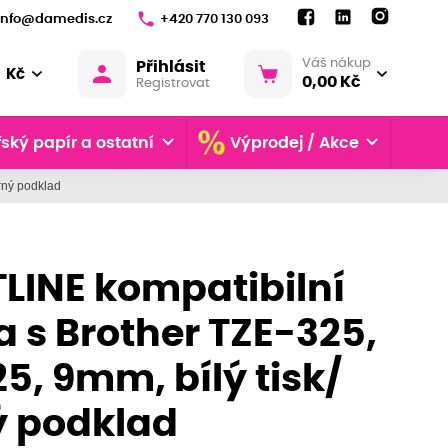
info@damedis.cz
+420 770 130 093
Váš nákup
Přihlásit
Kč
0,00 Kč
Registrovat
ský papír a ostatní
Výprodej / Akce
rný podklad
LINE kompatibilní
 s Brother TZE-325,
5, 9mm, bílý tisk/
ý podklad