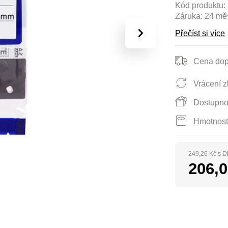
Kód produktu:
Záruka:
24 mě
›
Přečíst si více
Cena dop
Vrácení z
Dostupno
Hmotnost
249,26 Kč s 
206,