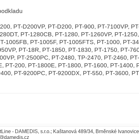
 podkladu
GL200, PT-D200VP, PT-D200, PT-900, PT-7100VP, 
280DT, PT-1280CB, PT-1280, PT-1260VP, PT-1250,
PT-1005FB, PT-1005F, PT-1005FTS, PT-1000, PT-340
50VP, PT-18R, PT-1850, PT-1830, PT-1750, PT-76
00VP, PT-2500PC, PT-2480, TP-2470, PT-2460, PT
, PT-200, PT-1800E, PT-1800, PT-1600, PT-1400,
9400, PT-9200PC, PT-9200DX, PT-550, PT-3600, P
tLine - DAMEDIS, s.r.o.; Kaštanová 489/34, Brněnské Ivanovice
o@damedis.cz