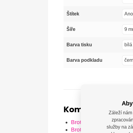
Ano
Štítek
9 m
Šíře
bílá
Barva tisku
čer
Barva podkladu
Aby
Kompatibilní tis
Záleží nám 
zpracován
Brother H300
služby na zá
Brother H300LI