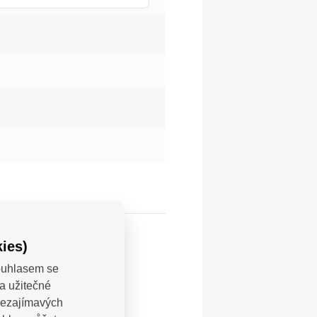
ies)
Souhlasem se
a užitečné
 nezajímavých