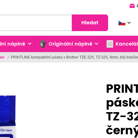
Hledat
lní náplně
Originální náplně
Kancelář
her
/
PRINTLINE kompatibilní páska s Brother TZE-325, TZ-325, 9mm, bílý tisk/če
PRINT
páska
TZ-32
čern