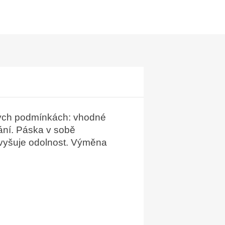
čných podmínkách: vhodné
vání. Páska v sobě
á zvyšuje odolnost. Výměna