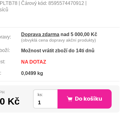
|
|
PLTB78
Čárový kód:
8595574470912
síců
Doprava zdarma
nad 5 000,00 Kč
ravy:
(obvyklá cena dopravy akční produkty)
boží:
Možnost vrátit zboží do 14ti dnů
st:
NA DOTAZ
:
0,0499 kg
DPH
ks:
00 Kč
Do košíku