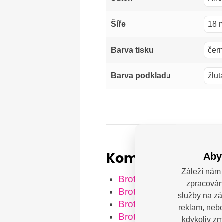
18 
Šíře
čer
Barva tisku
žlut
Barva podkladu
Aby
Kompatibilní tis
Záleží nám 
Brother P-Touch 1400
zpracován
Brother P-Touch 1600
služby na zá
Brother P-Touch 1750
reklam, nebo
Brother P-Touch 1800
kdykoliv zm