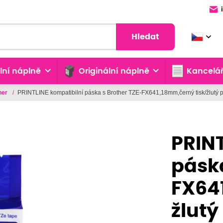
Hledat
lní náplně
Originální náplně
Kancelář
her
/
PRINTLINE kompatibilní páska s Brother TZE-FX641,18mm,černý tisk/žlutý pod
PRINT
páska
FX64
žlutý