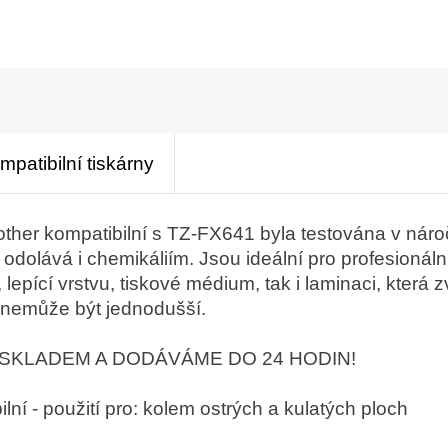
mpatibilní tiskárny
rother kompatibilní s TZ-FX641 byla testována v ná
odolává i chemikáliím. Jsou ideální pro profesionáln
 lepící vrstvu, tiskové médium, tak i laminaci, kter
 nemůže být jednodušší.
SKLADEM A DODÁVÁME DO 24 HODIN!
lní - použití pro: kolem ostrých a kulatých ploch