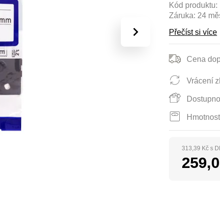
Kód produktu:
Záruka:
24 mě
›
Přečíst si více
Cena dop
Vrácení z
Dostupno
Hmotnost
313,39 Kč s 
259,