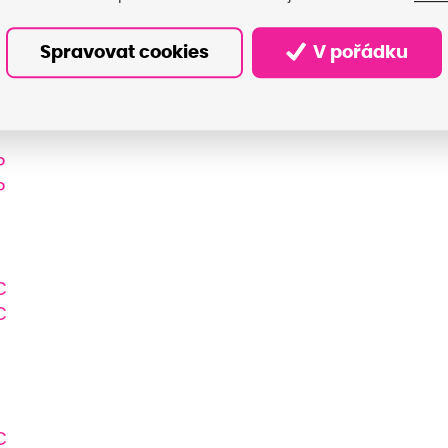
Spravovat cookies
V pořádku
P
P
P
C
C
C