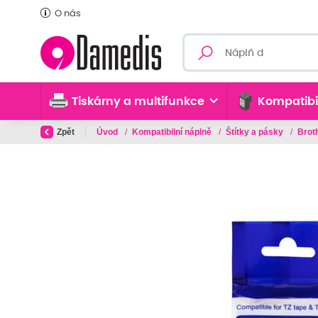
O nás
Tiskárny a multifunkce
Kompatibi
Zpět
Úvod
/
Kompatibilní náplně
/
Štítky a pásky
/
Brot