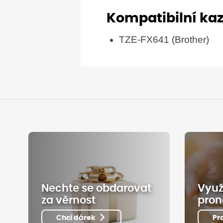
Kompatibilní ka
TZE-FX641 (Brother)
Nechte se obdarovat
Využ
za věrnost
pron
Chci dárek
Pr