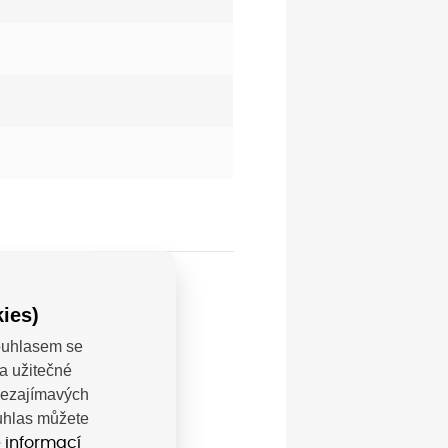
ies)
Souhlasem se
a užitečné
 nezajímavých
ouhlas můžete
 informací