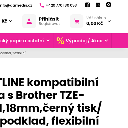
info@damedis.cz
+420 770 130 093
Váš nákup
Přihlásit
Kč
0,00 Kč
Registrovat
ský papír a ostatní
Výprodej / Akce
klad, flexibilní
LINE kompatibilní
 s Brother TZE-
1,18mm,černý tisk/
 podklad, flexibilní