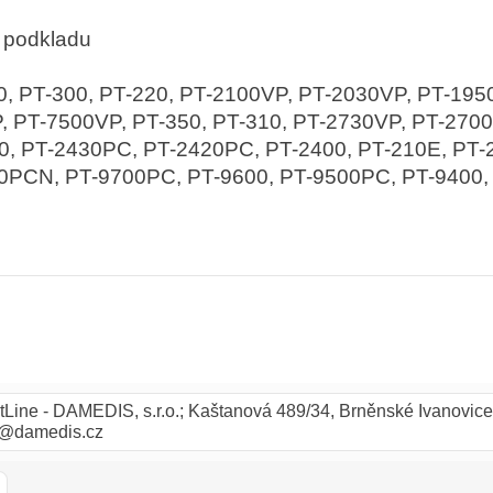
m podkladu
40, PT-300, PT-220, PT-2100VP, PT-2030VP, PT-195
, PT-7500VP, PT-350, PT-310, PT-2730VP, PT-270
0, PT-2430PC, PT-2420PC, PT-2400, PT-210E, PT-
00PCN, PT-9700PC, PT-9600, PT-9500PC, PT-9400
tLine - DAMEDIS, s.r.o.; Kaštanová 489/34, Brněnské Ivanovice
o@damedis.cz