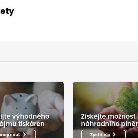
zety
ijte výhodného
Získejte možnost
ájmu tiskáren
náhradního plně
onajmout
Zjistit víc