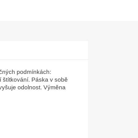
ročných podmínkách:
í štítkování. Páska v sobě
á zvyšuje odolnost. Výměna