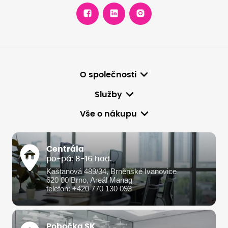
O společnosti
Služby
Vše o nákupu
Centrála
po-pá: 8-16 hod.
Kaštanová 489/34, Brněnské Ivanovice
620 00 Brno, Areál Manag
telefon: +420 770 130 093
Pobočka SK