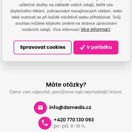
užitečné služby na základě vašich údajů, šetřit vás
zbytečného klikání, zobrazování nezajímavých reklam, nebo
také nutnosti se při každé návštěvě webu přihlašovat. Svůj
souhlas můžete kdykoliv změnit na stránce zpracování
osobních údajů. Více informací
Více informací
Nechte se obdarovat za
Využijte výhodné
věrnost
pronájmu tiskáre
Chci dárek
Pronajmout
Spravovat cookies
V pořádku
Máte otázky?
Dáme vám odpovědi, pomůžeme najít nejvhodnější řešení.
info@damedis.cz
+420 770 130 093
po-pá: 8-16 h.