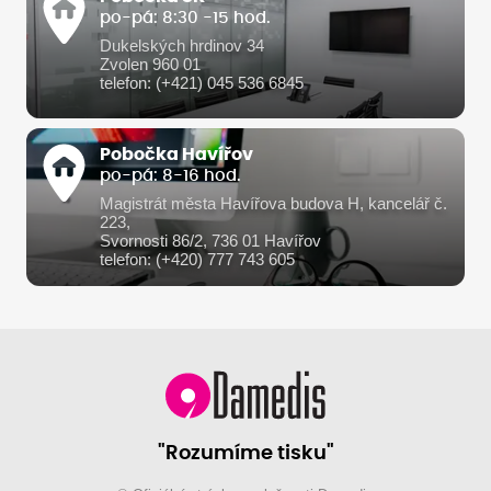
po-pá: 8:30 -15 hod.
Dukelských hrdinov 34
Zvolen 960 01
telefon: (+421) 045 536 6845
Pobočka Havířov
po-pá: 8-16 hod.
Magistrát města Havířova budova H, kancelář č.
223,
Svornosti 86/2, 736 01 Havířov
telefon: (+420) 777 743 605
"Rozumíme tisku"