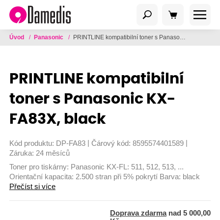
Úvod
/
Panasonic
/
PRINTLINE kompatibilní toner s Panasonic KX-FA83X, black
PRINTLINE kompatibilní
toner s Panasonic KX-
FA83X, black
|
|
Kód produktu:
DP-FA83
Čárový kód:
8595574401589
Záruka:
24 měsíců
Toner pro tiskárny: Panasonic KX-FL: 511, 512, 513, ...
Orientační kapacita: 2.500 stran při 5% pokrytí Barva: black
Přečíst si více
Doprava zdarma
nad 5 000,00